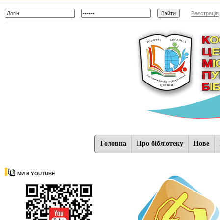
Реєстрація
Головна
Про бібліотеку
Нове
МИ В YOUTUBE