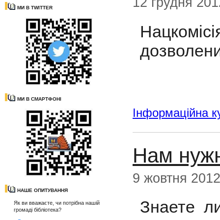
12 грудня 201
МИ В TWITTER
Нацкомі
дозволени
МИ В СМАРТФОНІ
Інформаційна к
Нам нуж
9 жовтня 201
НАШЕ ОПИТУВАННЯ
Знаете л
Як ви вважаєте, чи потрібна нашій
громаді бібліотека?