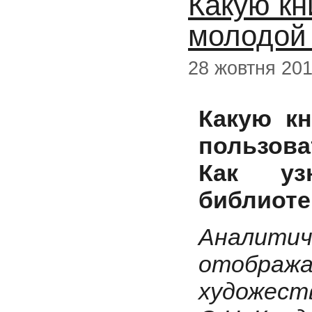
Какую кн
молодой
28 жовтня 20
Какую к
пользова
Как уз
библиоте
Аналити
отображ
художест