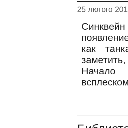
25 лютого 20
Синквейн
появлени
как танк
заметить
Начало 
всплеском