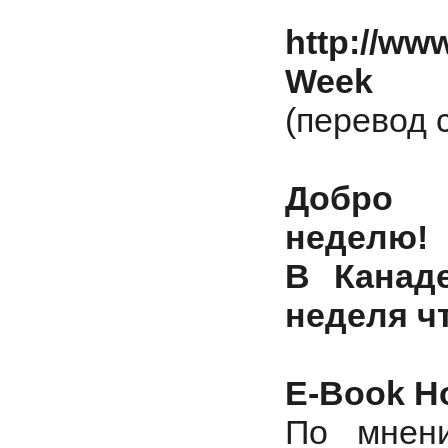
http://w
Week
(перевод 
Добро 
неделю!
В Канад
неделя ч
E-Book Н
По мнени