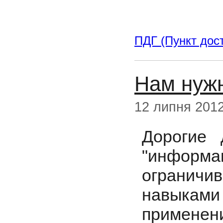
ПДГ (Пункт дост
Нам нуж
12 липня 201
Дорогие 
"информ
ограничи
навыками
применен