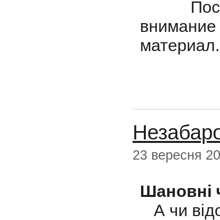
Посети
внимани
материал.
Незабаро
23 вересня 2
Шановні ч
А чи відо