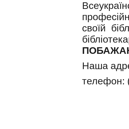
Всеукраї
професійн
своїй біб
бібліо
ПОБАЖА
Наша адре
телефон: 