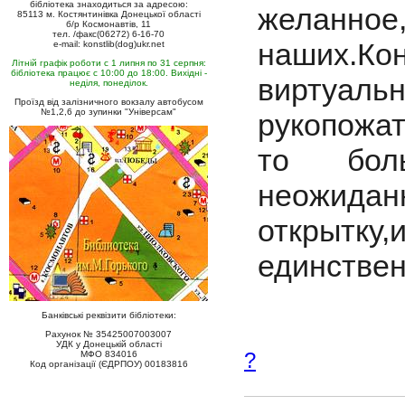
бібліотека знаходиться за адресою:
желанное
85113 м. Костянтинівка Донецької області
б/р Космонавтів, 11
тел. /факс(06272) 6-16-70
наших.Кон
e-mail: konstlib(dog)ukr.net
Літній графік роботи с 1 липня по 31 серпня:
бібліотека працює с 10:00 до 18:00. Вихідні -
виртуальн
неділя, понеділок.
Проїзд від залізничного вокзалу автобусом
№1,2,6 до зупинки "Універсам"
рукопожат
то боль
неожидан
открытк
единстве
Банківські реквізити бібліотеки:
Рахунок № 35425007003007
УДК у Донецькій області
?
МФО 834016
Код організації (ЄДРПОУ) 00183816