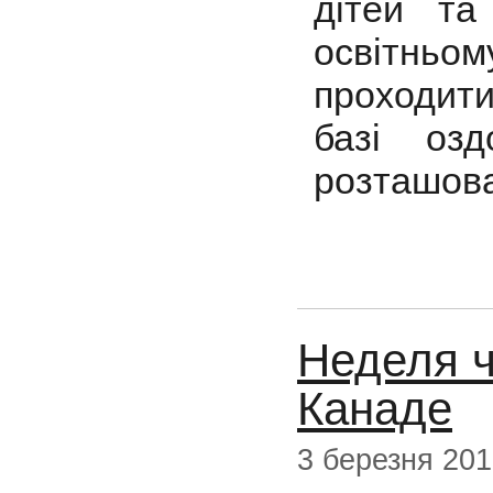
дітей та
освітньо
проходити
базі озд
розташова
Неделя ч
Канаде
3 березня 20