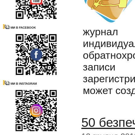
МИ В FACEBOOK
журнал 
индив
обратнох
записи
зарегистр
МИ В INSTAGRAM
может созд
50 безпе