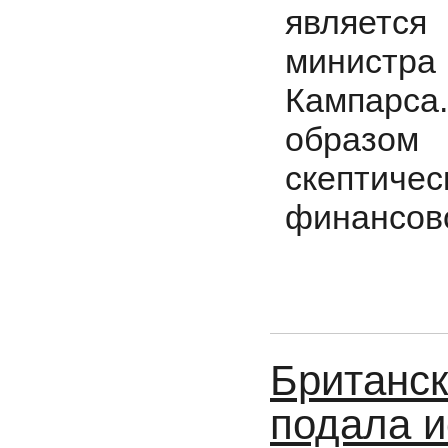
является 
министр
Кампарса.
образом
скептич
финансов
Британс
подала и