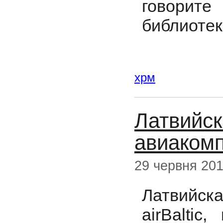
говорите
библиотек
хрм
Латвийс
авиакомп
29 червня 20
Латвийс
airBalti