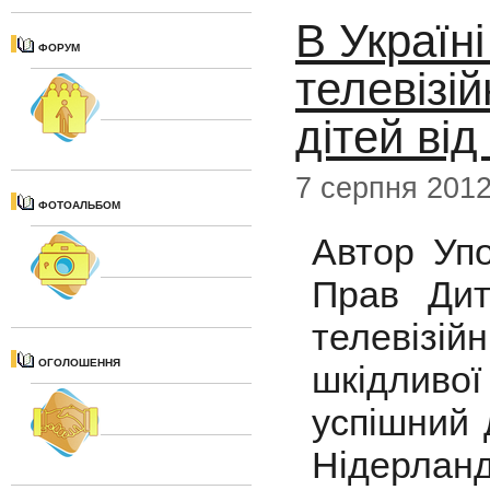
В Україн
ФОРУМ
телевізі
дітей від
7 серпня 201
ФОТОАЛЬБОМ
Автор Уп
Прав Дит
телевізій
ОГОЛОШЕННЯ
шкідливої
успішний 
Нідерланд