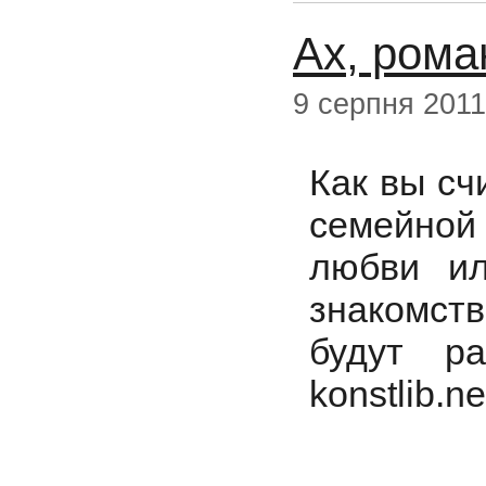
Ах, роман
9 серпня 2011
Как вы сч
семейно
любви и
знакомст
будут р
konstlib.ne