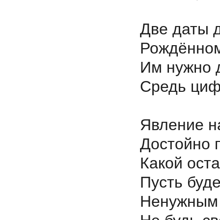
Две даты 
Рождённом
Им нужно 
Средь циф
Явление н
Достойно 
Какой ост
Пусть буд
Ненужным