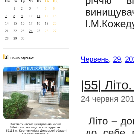
річчю в
Пн
Вт
Ср
Чт
Пт
Сб
Нд
винищувач
1
2
3
4
5
6
7
8
9
10
11
12
13
І.М.Кожед
14
15
16
17
18
19
20
21
22
23
24
25
26
27
28
29
30
Червень
,
29
,
20
НАША АДРЕСА:
|55| Літо
24 червня 20
Літо – до
Костянтинівська центральна міська
бібліотека знаходиться за адресою:
до себе 
85113 м. Костянтинівка Донецької області
б/р Космонавтів, 11