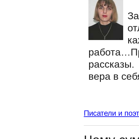
Р
За
от
к
работа…
рассказы.
вера в себ
Писатели и поэ