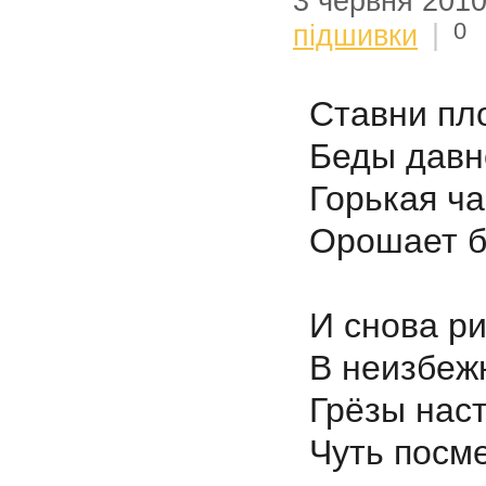
3 червня 201
0
підшивки
|
Ставни пл
Беды давн
Горькая ч
Орошает б
И снова р
В неизбеж
Грёзы наст
Чуть посме