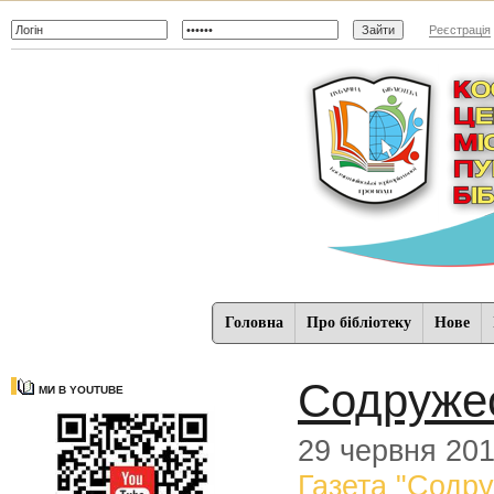
Реєстрація
Головна
Про бібліотеку
Нове
Содруже
МИ В YOUTUBE
29 червня 20
Газета "Содр