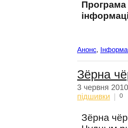
Програм
інформац
Анонс
,
Інформац
Зёрна чё
3 червня 201
0
підшивки
|
Зёрна чёр