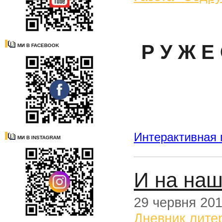
С
Р У Ж Е 
МИ В FACEBOOK
Интерактивная 
МИ В INSTAGRAM
И на наш
29 червня 20
Дневник лите