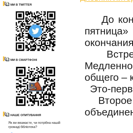
МИ В TWITTER
До конца
пятница
окончания
Встреча
МИ В СМАРТФОНІ
Медленно,
общего – 
Это-перв
Второе:
объединен
НАШЕ ОПИТУВАННЯ
Як ви вважаєте, чи потрібна нашій
громаді бібліотека?