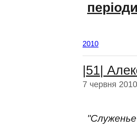
період
2010
|51| Але
7 червня 201
"Служенье