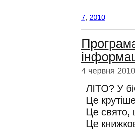
7
,
2010
Програма
інформац
4 червня 201
ЛІТО? У бі
Це крутіше
Це свято, 
Це книжко