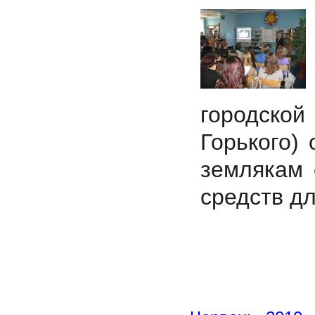
городск
Горького)
землякам 
средств д