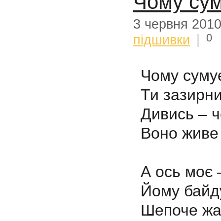
Чому сум
3 червня 201
0
підшивки
|
Чому суму
Ти зазирни
Дивись – ч
Воно живе 
А ось моє 
Йому байду
Шепоче жа