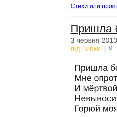
Стихи или прои
Пришла 
3 червня 201
0
підшивки
|
Пришла б
Мне опрот
И мёртвой
Невыносим
Горюй моя