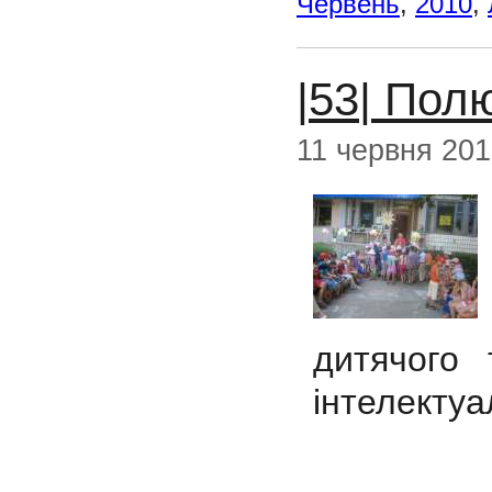
Червень
,
2010
,
|53| Пол
11 червня 20
дитячого
інтелектуа