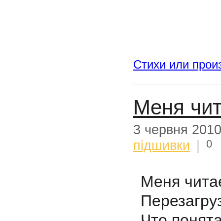
Стихи или прои
Меня чит
3 червня 201
0
підшивки
|
Меня читае
Перезагруз
Что понята