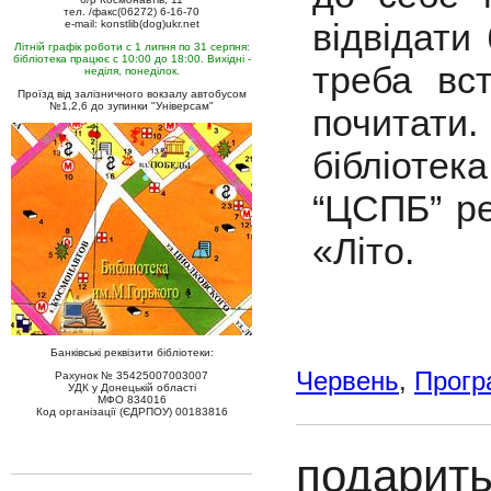
тел. /факс(06272) 6-16-70
відвідати
e-mail: konstlib(dog)ukr.net
Літній графік роботи с 1 липня по 31 серпня:
бібліотека працює с 10:00 до 18:00. Вихідні -
треба вст
неділя, понеділок.
Проїзд від залізничного вокзалу автобусом
№1,2,6 до зупинки "Універсам"
почитати
бібліотек
“ЦСПБ” ре
«Літо.
Банківські реквізити бібліотеки:
Червень
,
Прогр
Рахунок № 35425007003007
УДК у Донецькій області
МФО 834016
Код організації (ЄДРПОУ) 00183816
подарить