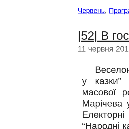
Червень
,
Прогр
|52| В го
11 червня 20
Веселою 
у казки” 
масової р
Марічева 
Електорні 
“Народні ка