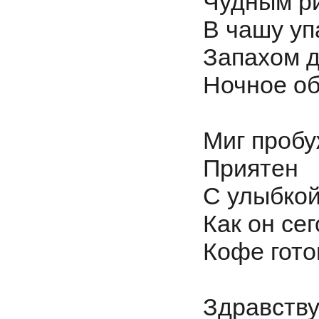
Чудным р
В чашу уп
Запахом 
Ночное об
Миг проб
Приятен
С улыбкой
Как он се
Кофе гото
Здравству