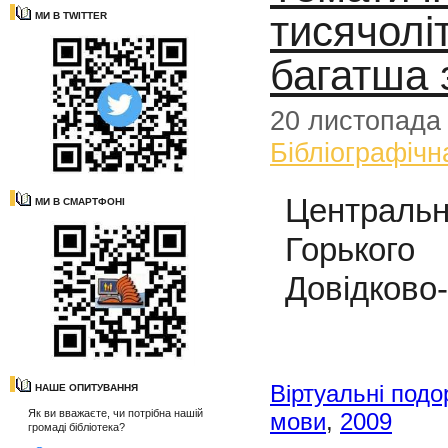
тисячолі
МИ В TWITTER
багатша з
20 листопада
Бібліографічн
Центральн
МИ В СМАРТФОНІ
Горького
Довідково
Віртуальні подо
НАШЕ ОПИТУВАННЯ
Як ви вважаєте, чи потрібна нашій
мови
,
2009
громаді бібліотека?