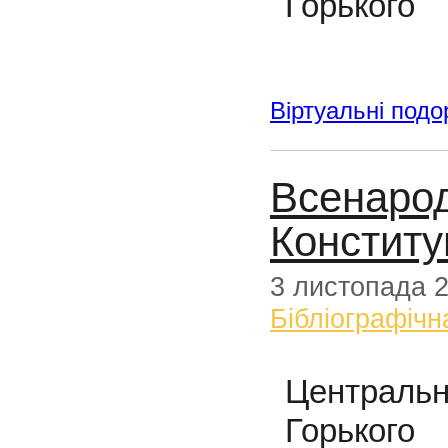
Горького
Віртуальні подо
Всенарод
Конститу
3 листопада 
Бібліографічн
Централь
Горького