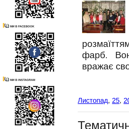
МИ В FACEBOOK
розмаїтт
фарб. Во
вражає сво
МИ В INSTAGRAM
Листопад
,
25
,
2
Тематич