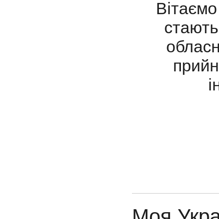
Вітаємо 
стають
обласн
прийн
і
Моя Укра