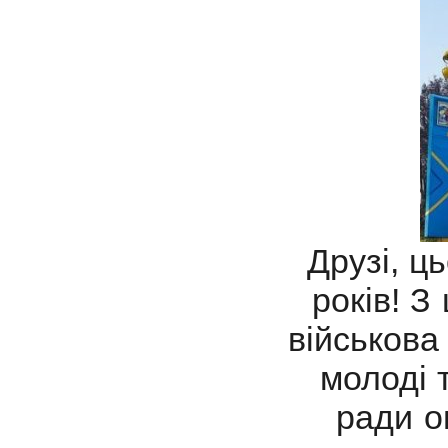
Друзі, ц
років!
З 
військова
молоді 
ради о