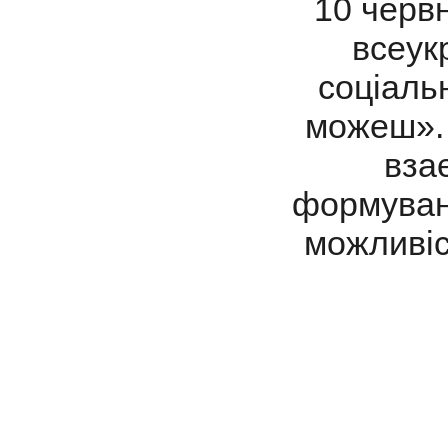
10 червн
всеук
соціаль
можеш». 
взає
формуван
можливіс