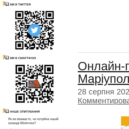
МИ В TWITTER
МИ В СМАРТФОНІ
Онлайн-п
Маріупол
28 серпня 20
Комментиров
НАШЕ ОПИТУВАННЯ
Як ви вважаєте, чи потрібна нашій
громаді бібліотека?