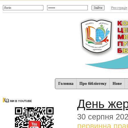
Реєстрація
Головна
Про бібліотеку
Нове
День жер
МИ В YOUTUBE
30 серпня 20
первинна пра