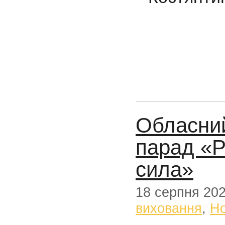
Обласний
парад «Р
сила»
18 серпня 20
виховання
,
Н