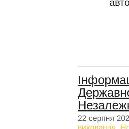
авто
Інформац
Державно
Незалежн
22 серпня 20
виховання
,
Н