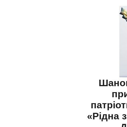
Шано
пр
патріо
«Рідна 
Д