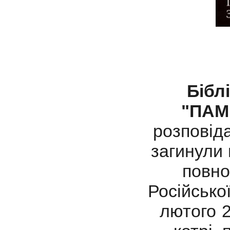
Бібл
"ПАМ
розповіда
загинули 
повно
Російсько
лютого 2