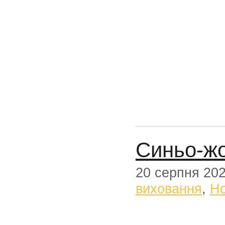
Синьо-жо
20 серпня 20
виховання
,
Н