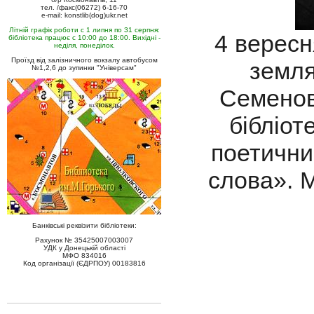
тел. /факс(06272) 6-16-70
e-mail: konstlib(dog)ukr.net
Літній графік роботи с 1 липня по 31 серпня:
4 вересн
бібліотека працює с 10:00 до 18:00. Вихідні -
неділя, понеділок.
Проїзд від залізничного вокзалу автобусом
земля
№1,2,6 до зупинки "Універсам"
Семенов
бібліот
поетични
слова». 
Банківські реквізити бібліотеки:
Рахунок № 35425007003007
УДК у Донецькій області
МФО 834016
Код організації (ЄДРПОУ) 00183816