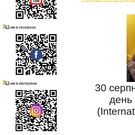
МИ В FACEBOOK
30 серпн
МИ В INSTAGRAM
день
(Interna