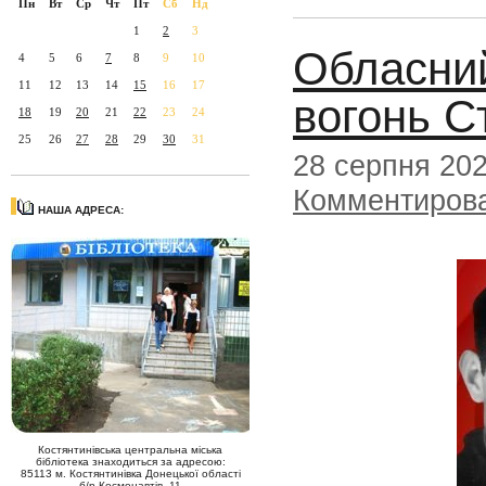
Пн
Вт
Ср
Чт
Пт
Сб
Нд
1
2
3
Обласни
4
5
6
7
8
9
10
11
12
13
14
15
16
17
вогонь С
18
19
20
21
22
23
24
25
26
27
28
29
30
31
28 серпня 20
Комментиров
НАША АДРЕСА:
Костянтинівська центральна міська
бібліотека знаходиться за адресою:
85113 м. Костянтинівка Донецької області
б/р Космонавтів, 11