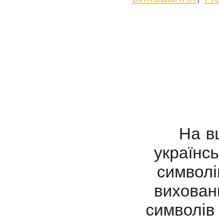
На вш
українс
символі
вихован
символів