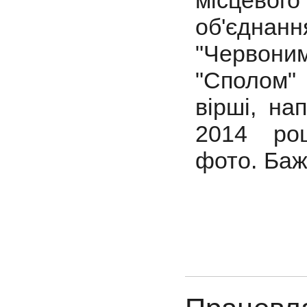
місцево
об'єднанн
"Червон
"Сполом" 
вірші, на
2014 роц
фото.
Баж