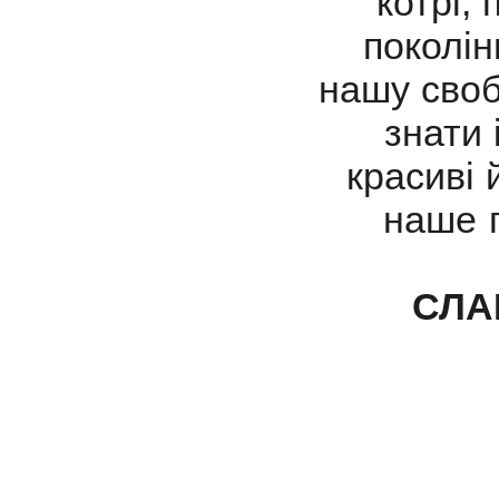
котрі,
поколін
нашу своб
знати 
красиві й
наше 
СЛА