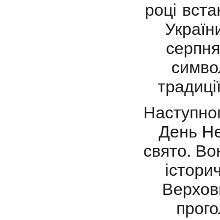
році вст
Україн
серпня
символ
традиці
Наступног
День Не
свято. Во
історич
Верхов
прого