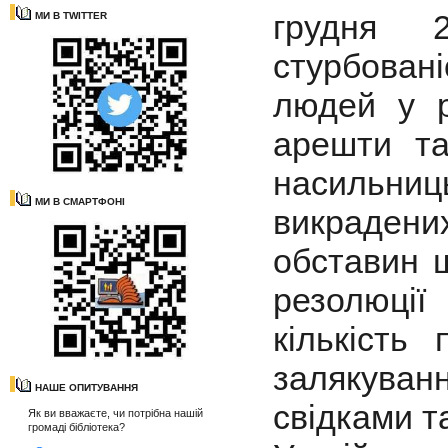
грудня 
МИ В TWITTER
стурбовані
людей у р
арешти та
насильниць
МИ В СМАРТФОНІ
викраден
обставин щ
резолюції
кількість
залякува
НАШЕ ОПИТУВАННЯ
свідками т
Як ви вважаєте, чи потрібна нашій
громаді бібліотека?