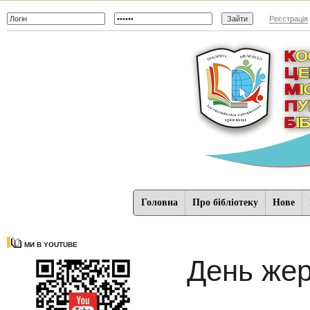
Реєстрація
Головна
Про бібліотеку
Нове
МИ В YOUTUBE
День жер