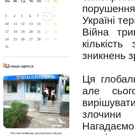
Пн
Вт
Ср
Чт
Пт
Сб
Нд
порушення
1
2
3
4
5
6
7
9
8
Україні те
10
11
12
13
14
16
15
Війна три
17
18
19
20
21
22
23
24
25
26
27
28
29
30
кількість
31
зникнень з
НАША АДРЕСА:
Ця глобал
але сьог
вирішуват
злочини 
Нагадаєм
Костянтинівська центральна міська