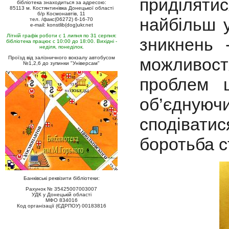
приділяти
бібліотека знаходиться за адресою:
85113 м. Костянтинівка Донецької області
б/р Космонавтів, 11
найбільш 
тел. /факс(06272) 6-16-70
e-mail: konstlib(dog)ukr.net
Літній графік роботи с 1 липня по 31 серпня:
зникнень
бібліотека працює с 10:00 до 18:00. Вихідні -
неділя, понеділок.
Проїзд від залізничного вокзалу автобусом
можливост
№1,2,6 до зупинки "Універсам"
проблем 
об’єднуючи
сподіватис
боротьба с
Банківські реквізити бібліотеки:
Рахунок № 35425007003007
УДК у Донецькій області
МФО 834016
Код організації (ЄДРПОУ) 00183816