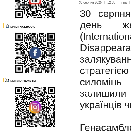
30 серпня 2025
|
12:08
|
irina
|
30 серпня
день же
МИ В FACEBOOK
(Internati
Disappea
залякуванн
стратегіє
силоміць 
МИ В INSTAGRAM
залишили 
українців 
Генасамбл