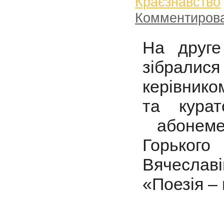
Краєзнавство
Комментиров
На друге
зібралися
керівник
та кура
абонеме
Горько
Вячеслав
«Поезія –