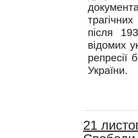
документ
трагічних
після 193
відомих у
репресії 
України.
21 листо