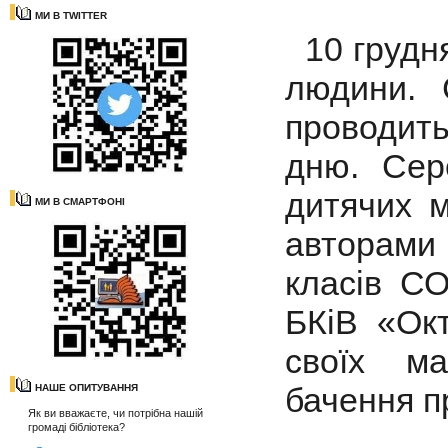
МИ В TWITTER
10 грудня
людини. 
проводить
дню. Сер
дитячих м
МИ В СМАРТФОНІ
авторами 
класів С
БКіВ «Окт
своїх м
бачення пр
НАШЕ ОПИТУВАННЯ
Як ви вважаєте, чи потрібна нашій
громаді бібліотека?