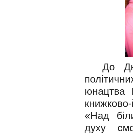
До Дня 
політичн
юнацтва 
книжково
«Над біл
духу смо