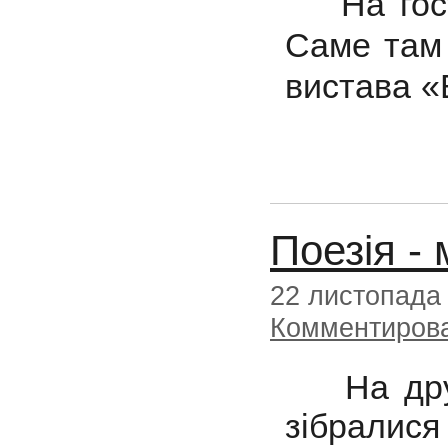
На гости
Саме там 
вистава «
Поезія -
22 листопада
Комментиров
На друге
зібралися