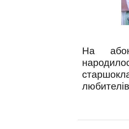
На або
народ
старшокла
любителів