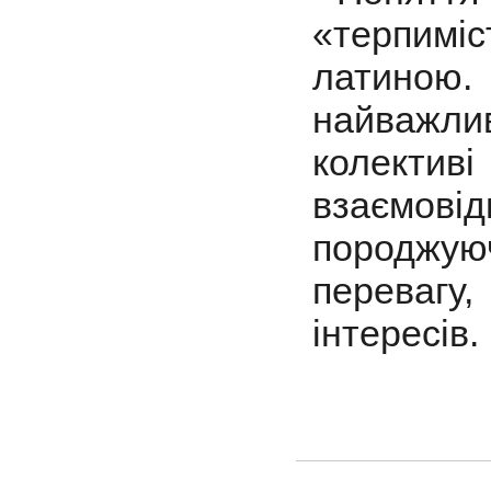
«терпим
латино
найважлив
колектив
взаємов
породжу
перевагу
інтересів.