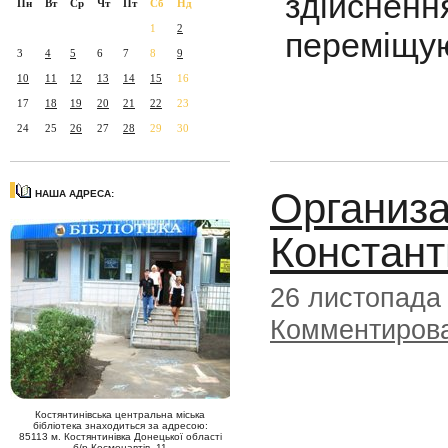
здійснен
Пн
Вт
Ср
Чт
Пт
Сб
Нд
1
2
переміщу
3
4
5
6
7
8
9
10
11
12
13
14
15
16
17
18
19
20
21
22
23
24
25
26
27
28
29
30
Организ
НАША АДРЕСА:
Констант
26 листопада
Комментиров
Костянтинівська центральна міська
бібліотека знаходиться за адресою:
85113 м. Костянтинівка Донецької області
б/р Космонавтів, 11