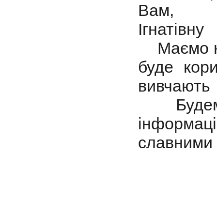
Вам, сп
Ігнатівну
Маємо на
буде кори
вивчають 
Будемо 
інформаці
славними