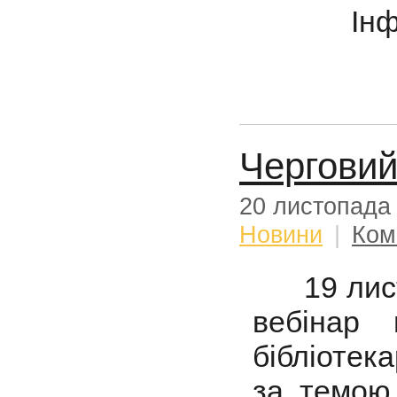
Ін
Черговий
20 листопада
Новини
|
Ком
19 листо
вебінар г
бібліотек
за темою 