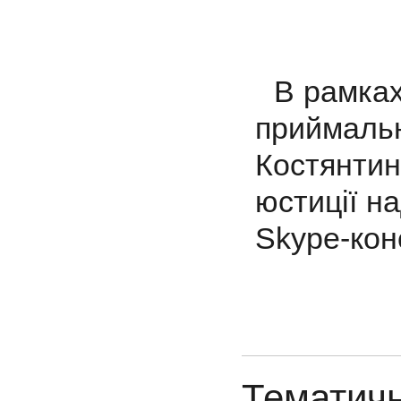
В рамках 
приймальн
Костянтин
юстиції н
Skype-конс
Тематичн