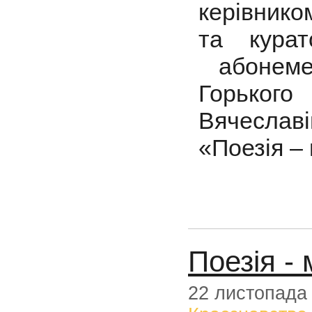
керівник
та кура
абонеме
Горько
Вячеслав
«Поезія –
Поезія -
22 листопада