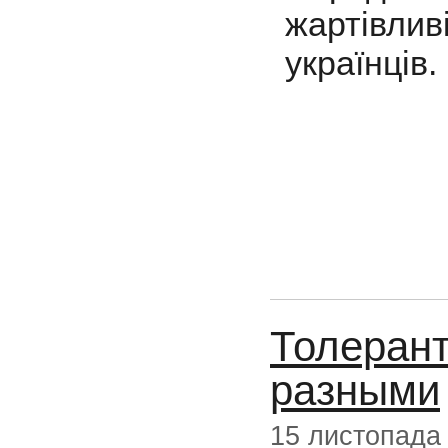
жартівливі
українців.
Толерант
разными
15 листопада