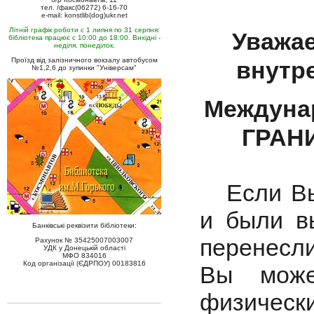
тел. /факс(06272) 6-16-70
e-mail: konstlib(dog)ukr.net
Літній графік роботи с 1 липня по 31 серпня:
Уважае
бібліотека працює с 10:00 до 18:00. Вихідні -
неділя, понеділок.
Проїзд від залізничного вокзалу автобусом
внутр
№1,2,6 до зупинки "Універсам"
Междуна
ГРАНИ
Если Вы 
и были в
Банківські реквізити бібліотеки:
перенесли
Рахунок № 35425007003007
УДК у Донецькій області
МФО 834016
Код організації (ЄДРПОУ) 00183816
Вы може
физическ