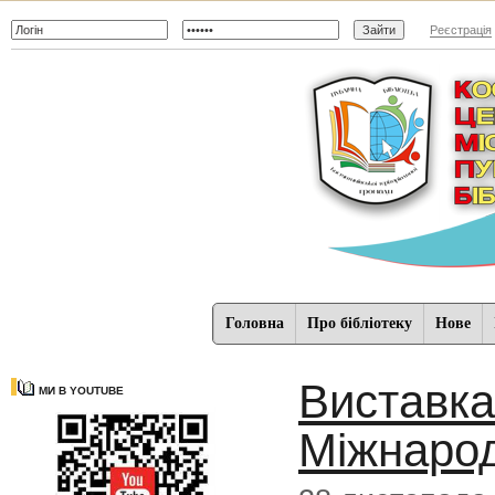
Реєстрація
Головна
Про бібліотеку
Нове
Виставка
МИ В YOUTUBE
Міжнарод