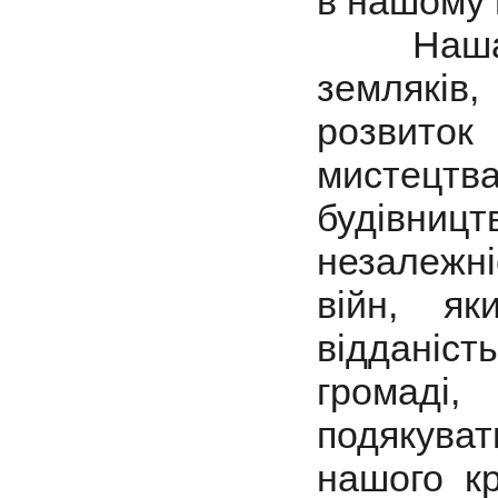
в нашому 
Наша за
земляків,
розвиток 
мистецт
будівниц
незалежні
війн, як
відданіст
громаді
подякува
нашого к