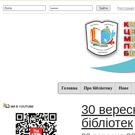
Реєстрація
Головна
Про бібліотеку
Нове
30 верес
МИ В YOUTUBE
бібліотек