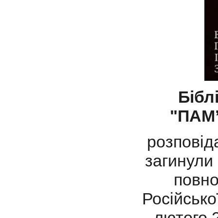
Бібл
"ПАМ
розповіда
загинули 
повно
Російсько
лютого 2