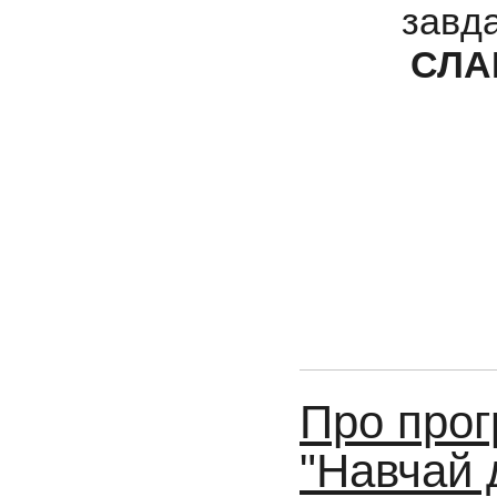
завда
СЛА
Про прог
"Навчай 