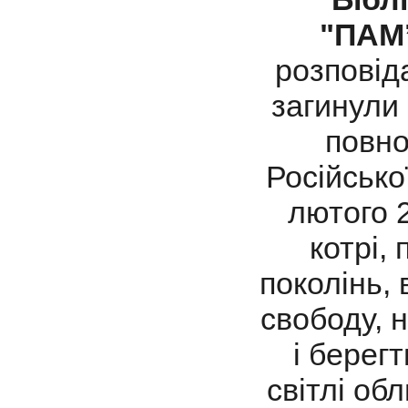
"ПАМ
розповіда
загинули 
повно
Російсько
лютого 2
котрі,
поколінь, 
свободу, 
і берегт
світлі обл