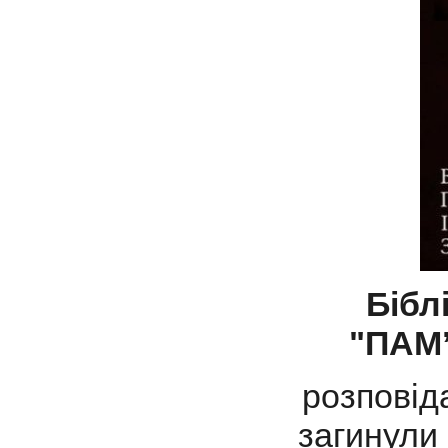
Бібл
"ПАМ
розповіда
загинули 