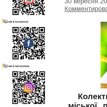
30 вересня 2
Комментиров
МИ В FACEBOOK
МИ В INSTAGRAM
Колект
міської 