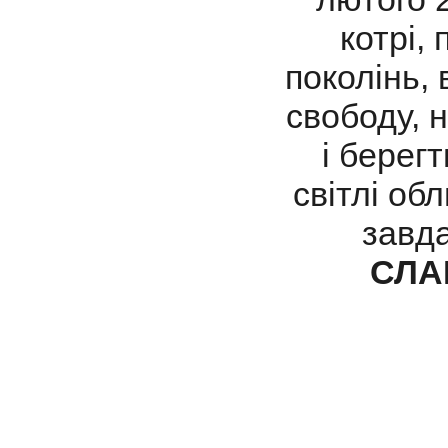
котрі,
поколінь, 
свободу, 
і берегт
світлі обл
завда
СЛА