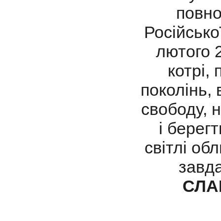
повно
Російсько
лютого 2
котрі,
поколінь, 
свободу, 
і берегт
світлі обл
завда
СЛА