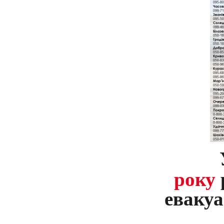
року
евакуа