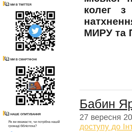
МИ В TWITTER
колег з
натхненн
МИРУ та
МИ В СМАРТФОНІ
Бабин Яр
НАШЕ ОПИТУВАННЯ
27 вересня 2
Як ви вважаєте, чи потрібна нашій
доступу до Ін
громаді бібліотека?