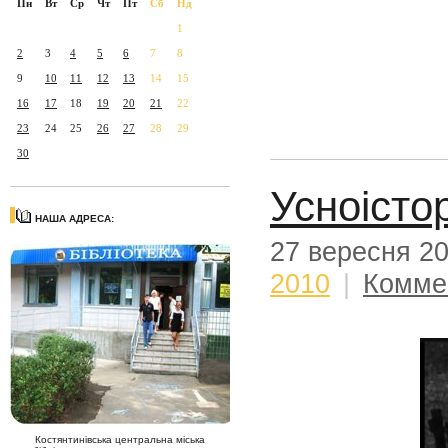
Пн
Вт
Ср
Чт
Пт
Сб
Нд
1
2
3
4
5
6
7
8
9
10
11
12
13
14
15
16
17
18
19
20
21
22
23
24
25
26
27
28
29
30
Усноісто
НАША АДРЕСА:
27 вересня 2
2010
|
Комме
Костянтинівська центральна міська