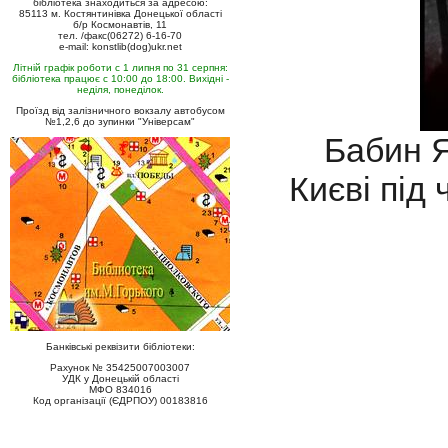
бібліотека знаходиться за адресою:
85113 м. Костянтинівка Донецької області
б/р Космонавтів, 11
тел. /факс(06272) 6-16-70
e-mail: konstlib(dog)ukr.net
Літній графік роботи с 1 липня по 31 серпня:
бібліотека працює с 10:00 до 18:00. Вихідні -
неділя, понеділок.
Проїзд від залізничного вокзалу автобусом
№1,2,6 до зупинки "Універсам"
Бабин Я
Києві під 
Банківські реквізити бібліотеки:
Рахунок № 35425007003007
УДК у Донецькій області
МФО 834016
Код організації (ЄДРПОУ) 00183816