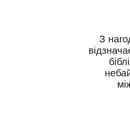
З наго
відзнача
бібл
неба
мі