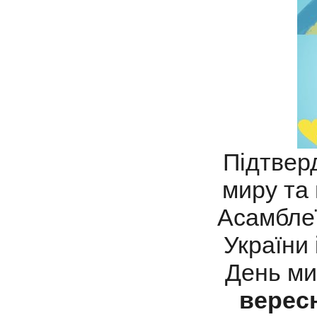
Підтверд
миру та
Асамблеї
України 
День ми
верес