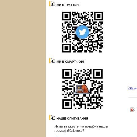
МИ В TWITTER
МИ В СМАРТФОНІ
Обсу
НАШЕ ОПИТУВАННЯ
Як ви вважаєте, чи потрібна нашій
громаді бібліотека?