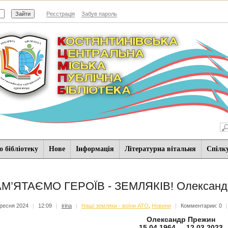
Реєстрація
Забув пароль
 бібліотеку
Нове
Iнформацiя
Літературна вітальня
Спiлк
М’ЯТАЄМО ГЕРОЇВ - ЗЕМЛЯКІВ! Олексан
ресня 2024
|
12:09
|
irina
|
Наші земляки - воїни АТО
,
Новини
|
Комментарии: 0
Олександр Прежин
15.04.1964 - 12.03.2023