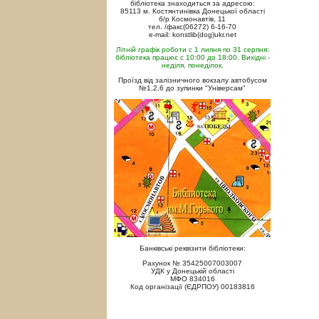
бібліотека знаходиться за адресою:
85113 м. Костянтинівка Донецької області
б/р Космонавтів, 11
тел. /факс(06272) 6-16-70
e-mail: konstlib(dog)ukr.net
Літній графік роботи с 1 липня по 31 серпня:
бібліотека працює с 10:00 до 18:00. Вихідні -
неділя, понеділок.
Проїзд від залізничного вокзалу автобусом
№1,2,6 до зупинки "Універсам"
Банківські реквізити бібліотеки:
Рахунок № 35425007003007
УДК у Донецькій області
МФО 834016
Код організації (ЄДРПОУ) 00183816