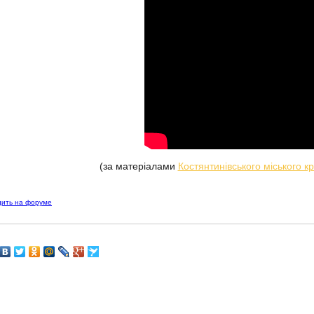
(за матеріалами
Костянтинівського міського к
дить на форуме