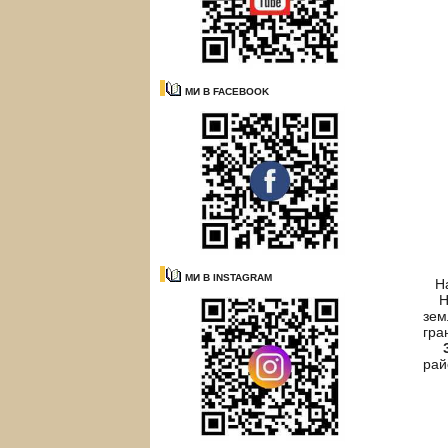
МИ В FACEBOOK
МИ В INSTAGRAM
Нар
На 
зем
гра
За
рай