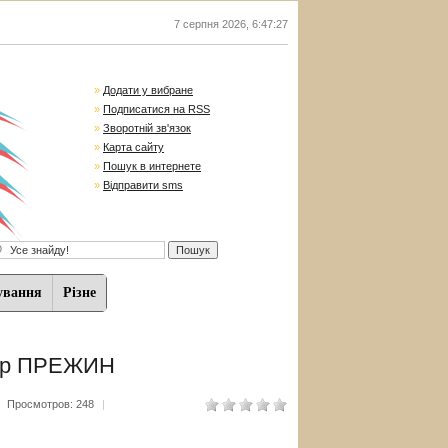
7 серпня 2026
,
6:47:28
»
Додати у вибране
»
Подписатися на RSS
»
Зворотній зв'язок
»
Карта сайту
»
Пошук в интернете
»
Відправити sms
ування
Різне
др ПРЕЖИН
|
Просмотров: 248
|