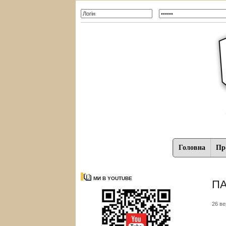
Головна
Про
МИ В YOUTUBE
ПА
26 ве