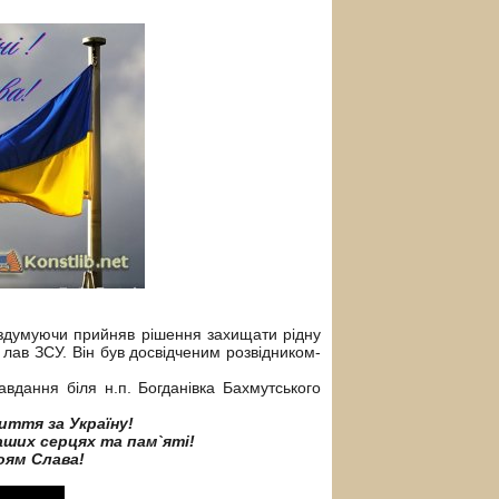
оздумуючи прийняв рішення захищати рідну
лав ЗСУ. Він був досвідченим розвідником-
вдання біля н.п. Богданівка Бахмутського
життя за Україну!
аших серцях та пам`яті!
оям Слава!