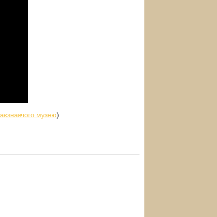
раєзнавчого музею
)