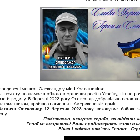
одився і мешкав Олександр у місті Костянтинівка.
початку повномасштабного вторгнення росії в Україну, він не р
лю й родину. В березні 2022 року Олександр добровільно встав до 
натометником, пройшов навчання в Американській армії.
гинув Олександр 12 березня 2023 року,
виконуючи бойове за
ону.
Пам'ятаємо, шануємо героїв, які віддали 
Герої не вмирають! Вони продовжують жити в н
Вічна і світла пам'ять Герою! Гер