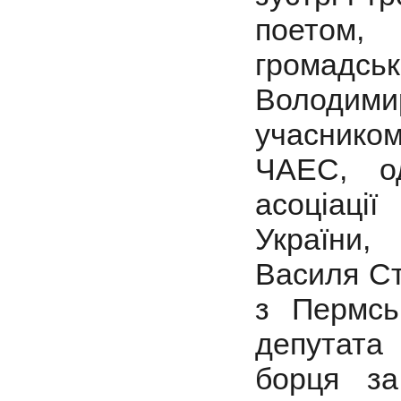
поетом
громад
Володим
учаснико
ЧАЕС, од
асоціаці
України
Василя Ст
з Пермсь
депутата
борця за