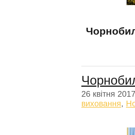
Чорнобил
Чорнобиль
26 квітня 201
виховання
,
Н