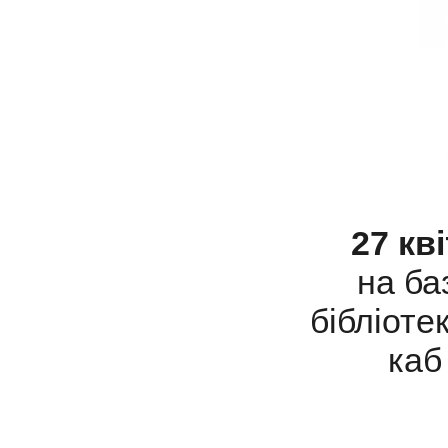
27 кві
на ба
бібліоте
каб