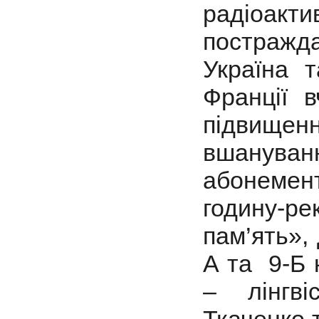
радіоак
постраж
Україна т
Франції 
підвищен
вшануванн
абонемен
годину-ре
пам’ять»,
А та 9-Б 
– лінгві
Ткаченко 