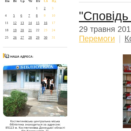
Пн
Вт
Ср
Чт
Пт
Сб
Нд
1
2
3
"Сповідь
4
5
6
7
8
9
10
11
12
13
14
15
16
17
29 травня 20
18
19
20
21
22
23
24
Перемоги
|
К
25
26
27
28
29
30
31
НАША АДРЕСА:
Костянтинівська центральна міська
бібліотека знаходиться за адресою:
85113 м. Костянтинівка Донецької області
б/р Космонавтів, 11