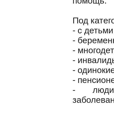
помощь.
Под катег
- с детьми
- береме
- многоде
- инвалид
- одиноки
- пенсион
- люди
заболева