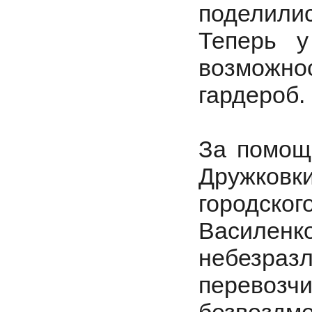
поделили
Теперь у
возможно
гардероб.
За помощ
Дружковк
городск
Васил
небезраз
перевоз