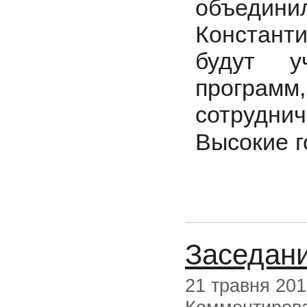
объедини
Констант
будут у
програм
сотруднич
Высокие г
Заседани
21 травня 20