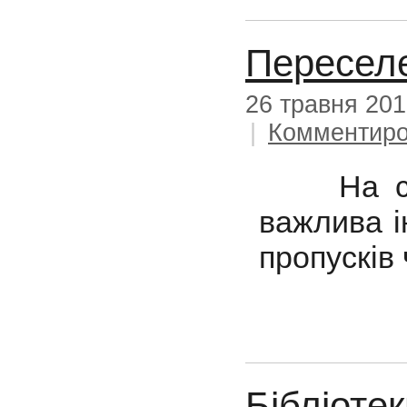
Пересел
26 травня 20
|
Комментиро
На сайті
важлива і
пропусків 
Бібліоте