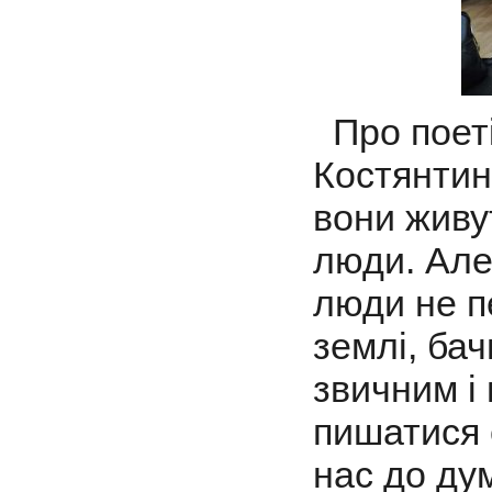
Про поеті
Костянтин
вони живу
люди. Але 
люди не п
землі, бач
звичним і
пишатися 
нас до ду