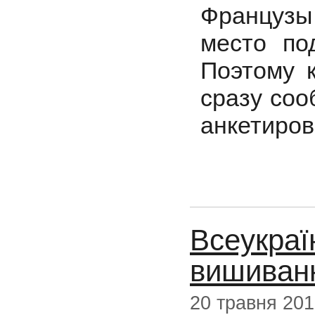
Французы
место по
Поэтому к
сразу соо
анкетиров
Всеукра
вишиванк
20 травня 20