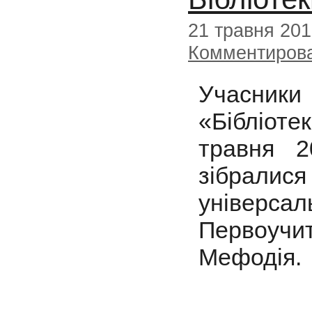
21 травня 20
Комментиров
Учасник
«Бібліоте
травня 2
зібралис
універса
Первоуч
Мефодія.