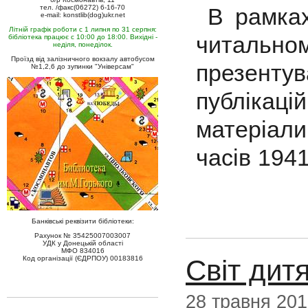
В рамках
тел. /факс(06272) 6-16-70
e-mail: konstlib(dog)ukr.net
Літній графік роботи с 1 липня по 31 серпня:
читальн
бібліотека працює с 10:00 до 18:00. Вихідні -
неділя, понеділок.
Проїзд від залізничного вокзалу автобусом
презент
№1,2,6 до зупинки "Універсам"
публікаці
матеріали
часів 1941
Банківські реквізити бібліотеки:
Рахунок № 35425007003007
УДК у Донецькій області
МФО 834016
Світ дит
Код організації (ЄДРПОУ) 00183816
28 травня 20