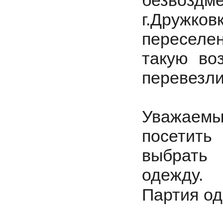
безвозд
г.Дружко
переселе
такую во
перевезли!
Уважаемы
посетит
выбрать
одежду.
Партия о