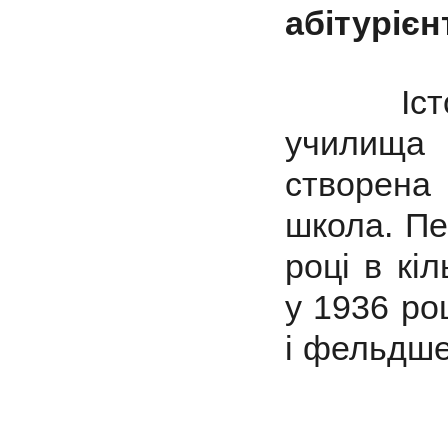
абітурієн
Іс
училища 
створена
школа. Пе
році в кіл
у 1936 ро
і фельдше