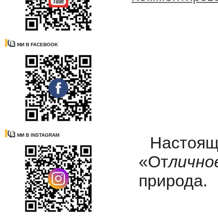
МИ В FACEBOOK
МИ В INSTAGRAM
Настояще
«От
лично
природа.