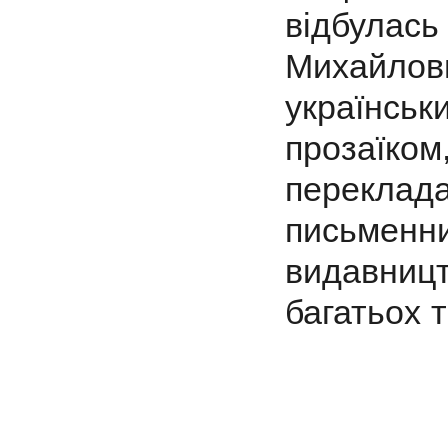
відбула
Михайло
українс
прозаїк
переклад
письменни
видавниц
багатьох 