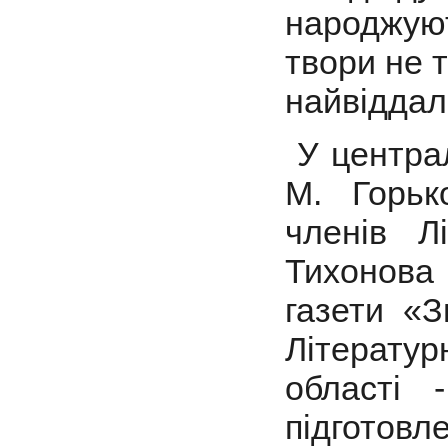
народжуют
твори не т
найвіддал
У централь
М. Горьк
членів Лі
Тихонова 
газети «З
Літерату
області 
підготов