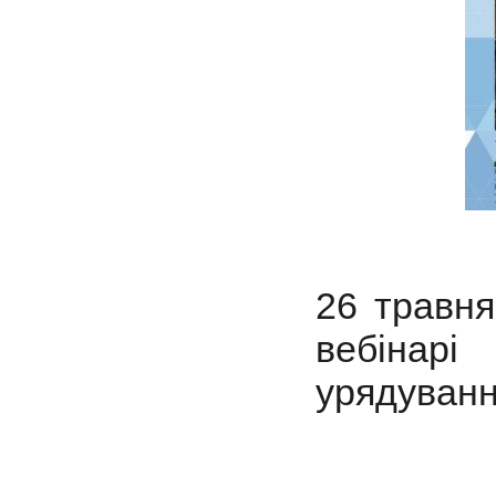
26 травня
вебінар
урядування