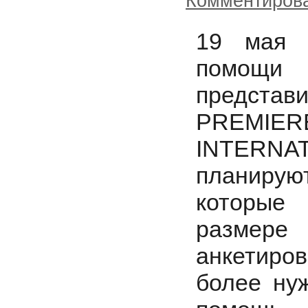
Комментиров
19 мая 
помощ
представ
PREMIE
INTERNA
планирую
которые
размер
анкетиро
более ну