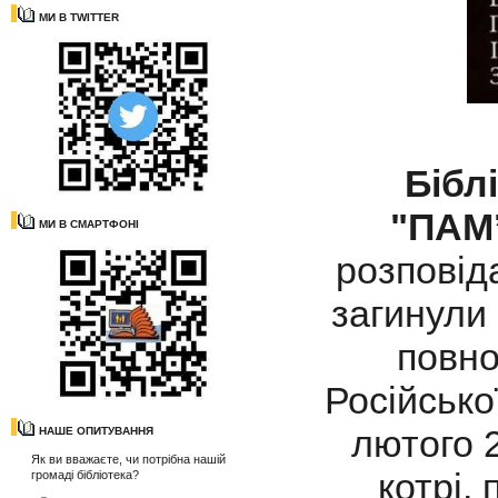
МИ В TWITTER
Бібл
"ПАМ
МИ В СМАРТФОНІ
розповіда
загинули 
повно
Російсько
лютого 2
НАШЕ ОПИТУВАННЯ
Як ви вважаєте, чи потрібна нашій
котрі,
громаді бібліотека?