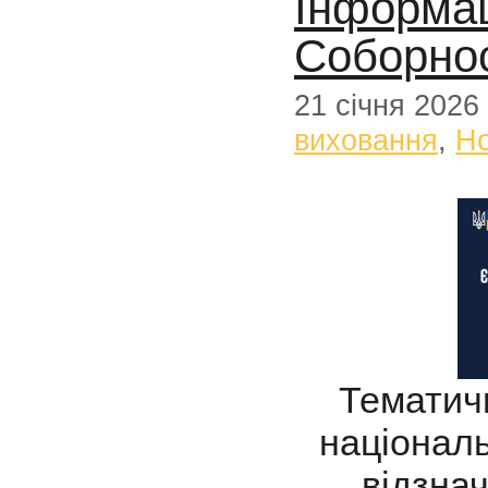
Інформац
Соборнос
21 січня 2026
виховання
,
Н
Тематичн
національ
відзна