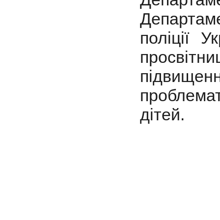
Департам
поліції У
просвітн
підвищен
проблемат
дітей.