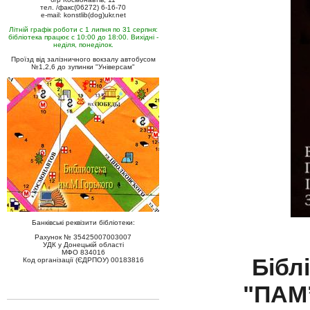
тел. /факс(06272) 6-16-70
e-mail: konstlib(dog)ukr.net
Літній графік роботи с 1 липня по 31 серпня:
бібліотека працює с 10:00 до 18:00. Вихідні -
неділя, понеділок.
Проїзд від залізничного вокзалу автобусом
№1,2,6 до зупинки "Універсам"
Банківські реквізити бібліотеки:
Рахунок № 35425007003007
УДК у Донецькій області
МФО 834016
Бібл
Код організації (ЄДРПОУ) 00183816
"ПАМ