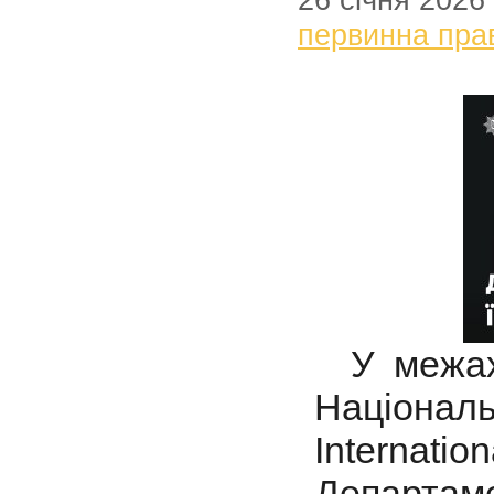
26 січня 2026
первинна пра
У межах 
Націонал
Interna
Департа