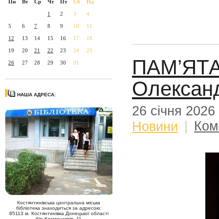
Пн
Вт
Ср
Чт
Пт
Сб
Нд
1
2
3
4
5
6
7
8
9
10
11
12
13
14
15
16
17
18
19
20
21
22
23
24
25
ПАМ’ЯТА
26
27
28
29
30
31
Олексан
НАША АДРЕСА:
26 січня 2026
Новини
|
Ком
Костянтинівська центральна міська
бібліотека знаходиться за адресою:
85113 м. Костянтинівка Донецької області
б/р Космонавтів, 11