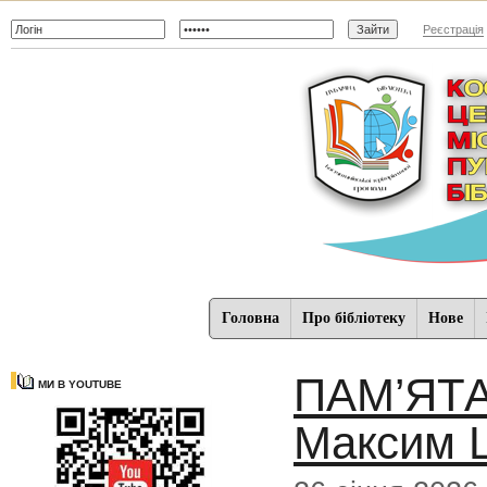
Реєстрація
Головна
Про бібліотеку
Нове
ПАМ’ЯТА
МИ В YOUTUBE
Максим