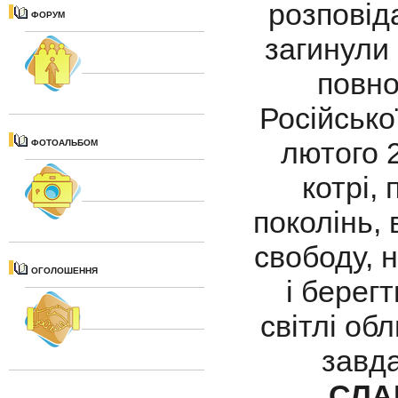
розповіда
ФОРУМ
загинули 
повно
Російсько
лютого 2
ФОТОАЛЬБОМ
котрі,
поколінь, 
свободу, 
ОГОЛОШЕННЯ
і берегт
світлі обл
завда
СЛА