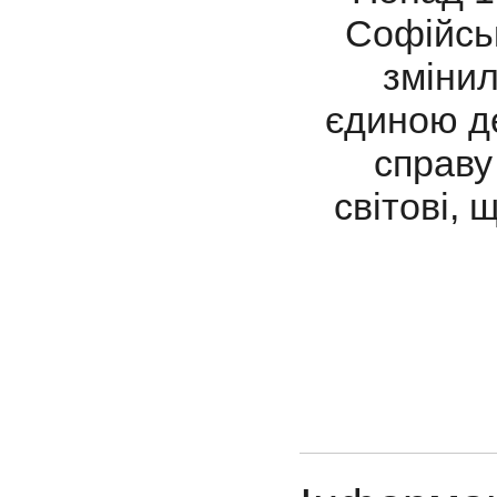
Софійськ
змінил
єдиною д
справу
світові, 