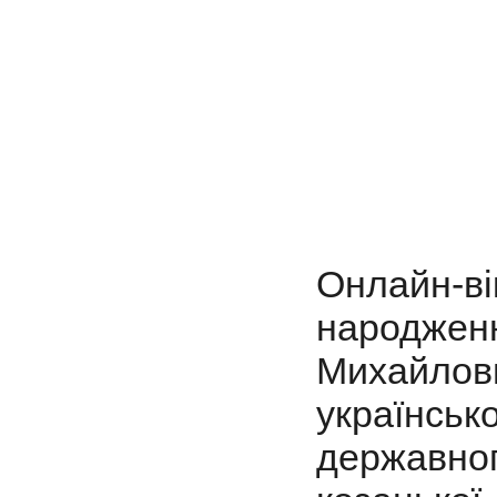
Онлайн-ві
народже
Михайлови
українсь
державн