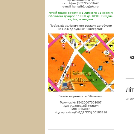
тел. /факс(06272) 6-16-70
e-mail: konstlib(dog)ukr.net
Літній графік роботи с 1 липня по 31 серпня:
бібліотека працює с 10:00 до 18:00. Вихідні -
неділя, понеділок.
Проїзд від залізничного вокзалу автобусом
№1,2,6 до зупинки "Універсам"
Є
Лі
Банківські реквізити бібліотеки:
28 лю
Рахунок № 35425007003007
УДК у Донецькій області
МФО 834016
Код організації (ЄДРПОУ) 00183816