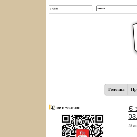
Головна
Про
Є 
МИ В YOUTUBE
03
28 лю