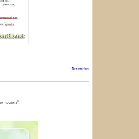
Детальнiше
0
ентировать