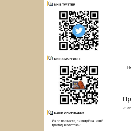
МИ В TWITTER
МИ В СМАРТФОНІ
Н
Пр
28 лю
НАШЕ ОПИТУВАННЯ
Як ви вважаєте, чи потрібна нашій
громаді бібліотека?