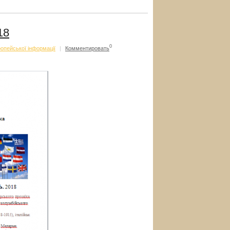
18
0
опейської інформації
|
Комментировать