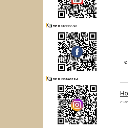
МИ В FACEBOOK
Є
МИ В INSTAGRAM
Но
28 лю