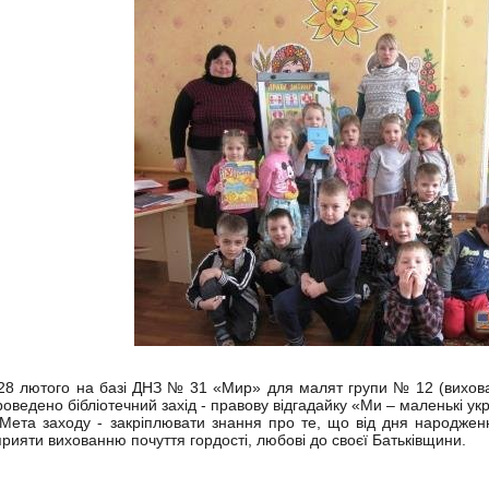
8 лютого на базі ДНЗ № 31 «Мир» для малят групи № 12 (виховат
роведено бібліотечний захід - правову відгадайку «Ми – маленькі укр
ета заходу - закріплювати знання про те, що від дня народженн
прияти вихованню почуття гордості, любові до своєї Батьківщини.