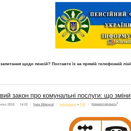
 запитання щодо пенсій? Поставте їх на прямій телефонній лінії
вий закон про комунальні послуги: що змін
0
того 2018
|
14:02
|
Nata Bibliograf
|
Iнформацiя
»
ПДГ
|
Комментировать