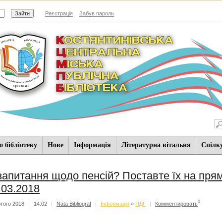
Реєстрація
Забув пароль
 бібліотеку
Нове
Iнформацiя
Літературна вітальня
Спiлк
запитання щодо пенсій? Поставте їх на прям
.03.2018
0
того 2018
|
14:02
|
Nata Bibliograf
|
Iнформацiя
»
ПДГ
|
Комментировать