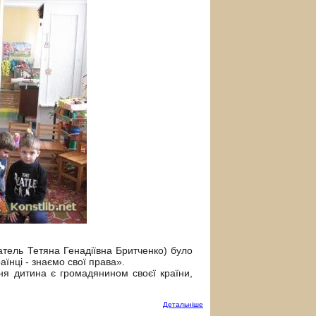
ель Тетяна Генадіївна Бритченко) було
аїнці - знаємо свої права».
я дитина є громадянином своєї країни,
Детальнiше