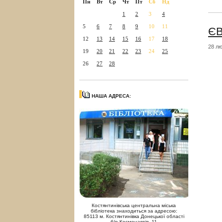
Пн
Вт
Ср
Чт
Пт
Сб
Нд
1
2
3
4
5
6
7
8
9
10
11
ЄВ
12
13
14
15
16
17
18
28 лю
19
20
21
22
23
24
25
26
27
28
НАША АДРЕСА:
Костянтинівська центральна міська
бібліотека знаходиться за адресою:
85113 м. Костянтинівка Донецької області
б/р Космонавтів, 11