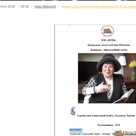
того 2018
|
09:02
|
Nata Bibliograf
|
Національно-патріотичне виховання
,
Краєзнавс