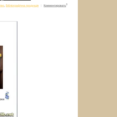
0
тво
,
Бібліографічна продукція
|
Комментировать