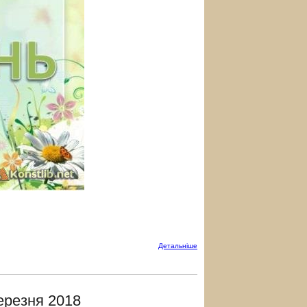
Детальнiше
ерезня 2018