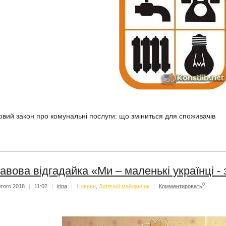
овий закон про комунальні послуги: що зміниться для споживачів
авова відгадайка «Ми – маленькі українці -
0
того 2018
|
11:02
|
irina
|
Новини
,
Дитячий майданчик
|
Комментировать