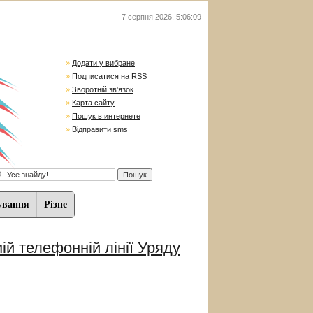
7 серпня 2026
,
5:06:11
»
Додати у вибране
»
Подписатися на RSS
»
Зворотній зв'язок
»
Карта сайту
»
Пошук в интернете
»
Відправити sms
ування
Різне
ій телефонній лінії Уряду