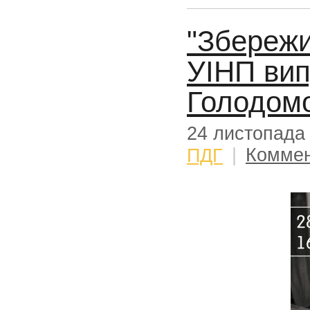
"Збережи
УІНП вип
Голодом
24 листопада
ПДГ
|
Коммен