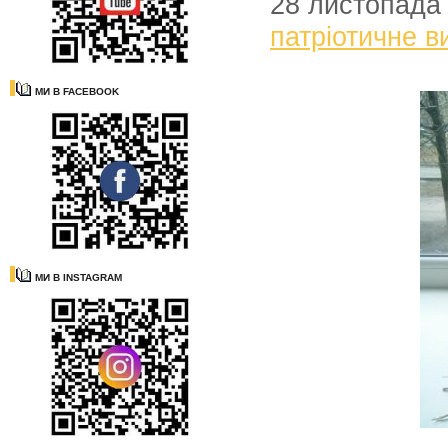
28 листопада
патріотичне в
МИ В FACEBOOK
МИ В INSTAGRAM