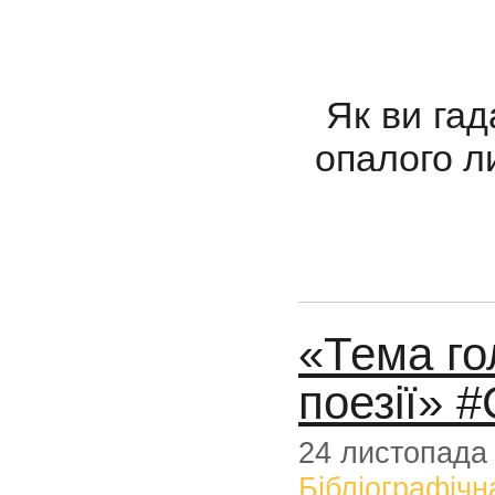
Як ви гад
опалого л
«Тема гол
поезії» 
24 листопада
Бібліографічн