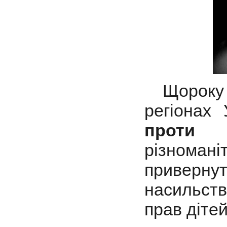
Щорок
регіонах
проти 
різномані
приверну
насильств
прав дітей