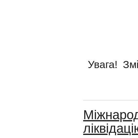
Увага! Зм
Міжнарод
ліквідац