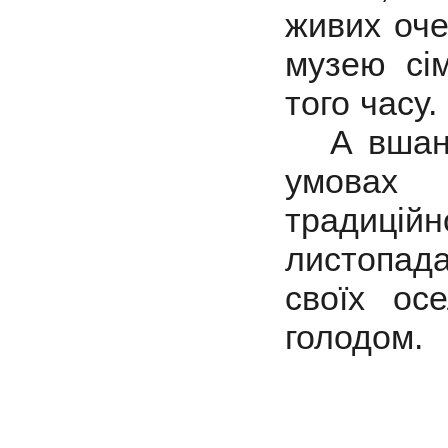
живих оче
музею сі
того часу.
А вшанув
умовах 
традиційн
листопада
своїх ос
голодом.