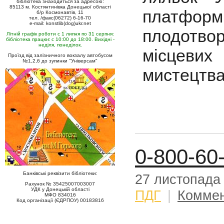
бібліотека знаходиться за адресою:
85113 м. Костянтинівка Донецької області
платфор
б/р Космонавтів, 11
тел. /факс(06272) 6-16-70
e-mail: konstlib(dog)ukr.net
плодотво
Літній графік роботи с 1 липня по 31 серпня:
бібліотека працює с 10:00 до 18:00. Вихідні -
неділя, понеділок.
місцевих
Проїзд від залізничного вокзалу автобусом
№1,2,6 до зупинки "Універсам"
мистецтв
0-800-60
Банківські реквізити бібліотеки:
27 листопада
Рахунок № 35425007003007
УДК у Донецькій області
ПДГ
|
Коммен
МФО 834016
Код організації (ЄДРПОУ) 00183816