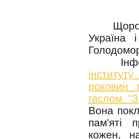
Щороку 
Україна 
Голодомор
Інформ
інститут
роковин 
гаслом "
Вона покл
пам'яті 
кожен, н