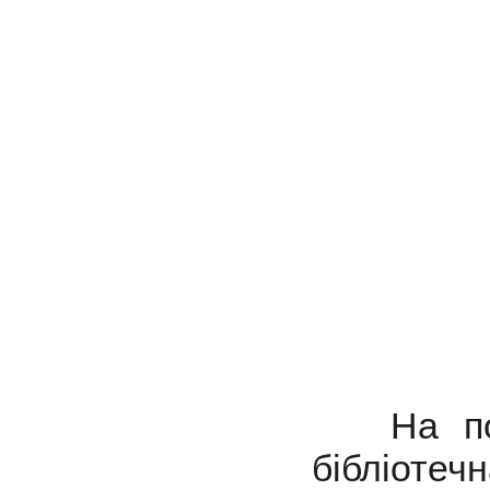
На поча
бібліотеч