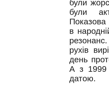
були жорс
були ак
Показова 
в народні
резонанс
рухів вир
день прот
А з 1999
датою.