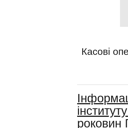
Касові опе
Інформац
інституту
роковин 