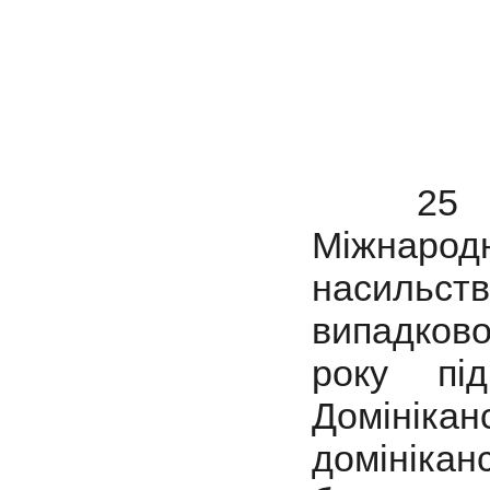
25 лист
Міжнарод
насильст
випадково
року пі
Домініка
домінікан