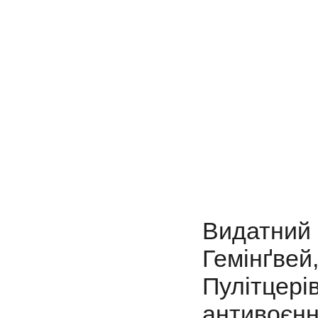
Видатний
Гемінґв
Пулітцері
антивоєнно