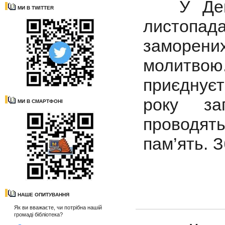
У День 
МИ В TWITTER
листопада
заморени
молитвою
приєднуєт
року за
МИ В СМАРТФОНІ
проводять
пам’ять. 
НАШЕ ОПИТУВАННЯ
Як ви вважаєте, чи потрібна нашій
громаді бібліотека?