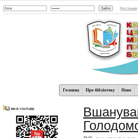
Реєстрація
Головна
Про бібліотеку
Нове
Вшануван
МИ В YOUTUBE
Голодомор