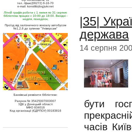
тел. /факс(06272) 6-16-70
e-mail: konstlib(dog)ukr.net
Літній графік роботи с 1 липня по 31 серпня:
бібліотека працює с 10:00 до 18:00. Вихідні -
|35| Укра
неділя, понеділок.
Проїзд від залізничного вокзалу автобусом
№1,2,6 до зупинки "Універсам"
держава
14 серпня 20
Банківські реквізити бібліотеки:
бути гос
Рахунок № 35425007003007
УДК у Донецькій області
МФО 834016
Код організації (ЄДРПОУ) 00183816
прекрасні
часів Киї