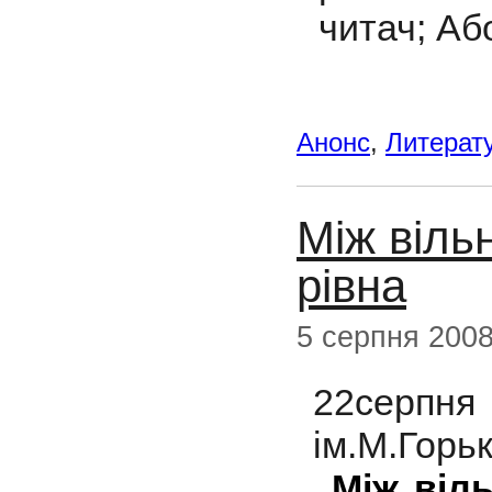
читач; Аб
Анонс
,
Литерату
Між віль
рівна
5 серпня 200
22серпн
ім.М.Горь
„Між віл