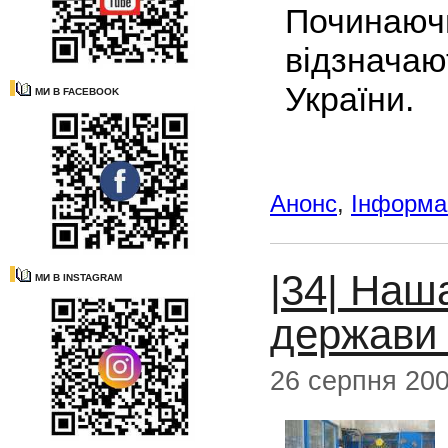
Починаючи
відзнач
України.
МИ В FACEBOOK
Анонс
,
Інформац
|34| Наш
МИ В INSTAGRAM
держави 
26 серпня 20