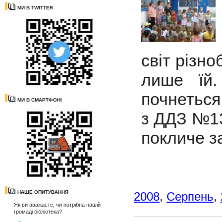
МИ В TWITTER
світ різн
лише їй
почнеться
МИ В СМАРТФОНІ
з ДДЗ №13
покличе з
НАШЕ ОПИТУВАННЯ
2008
,
Серпень
,
Як ви вважаєте, чи потрібна нашій
громаді бібліотека?