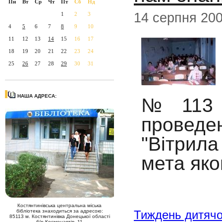
Пн
Вт
Ср
Чт
Пт
Сб
Нд
14 серпня 20
1
2
3
4
5
6
7
8
9
10
11
12
13
14
15
16
17
18
19
20
21
22
23
24
25
26
27
28
29
30
31
НАША АДРЕСА:
№113 (
провед
"Вітрил
мета яко
Костянтинівська центральна міська
Тиждень дитячо
бібліотека знаходиться за адресою:
85113 м. Костянтинівка Донецької області
б/р Космонавтів, 11