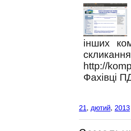
інших ко
склика
http://kom
Фахівці П
21
,
дютий
,
2013