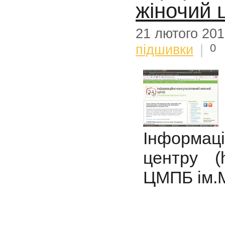
жіночий 
21 лютого 20
0
підшивки
|
Інформац
центру (h
ЦМПБ ім.М