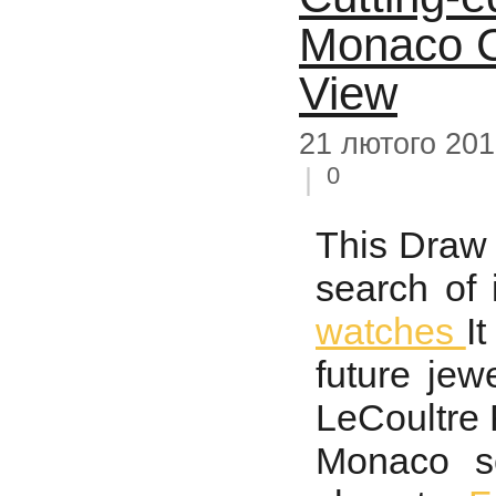
Monaco C
View
21 лютого 20
0
|
This Draw
search of
watches
I
future jewe
LeCoultre
Monaco sc