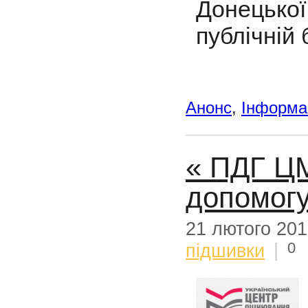
Донецько
публічній б
Анонс
,
Інформац
« ПДГ ЦМ
допомогу
21 лютого 20
0
підшивки
|