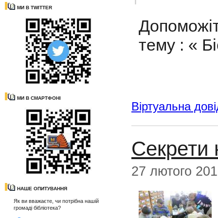
МИ В TWITTER
Допоможіт
тему : « 
МИ В СМАРТФОНІ
Віртуальна дові
Секрети 
27 лютого 20
НАШЕ ОПИТУВАННЯ
Як ви вважаєте, чи потрібна нашій
громаді бібліотека?