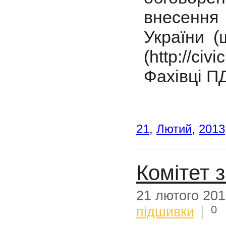
внесенн
України (
(http://ci
Фахівці П
21
,
Лютий
,
2013
Комітет з
21 лютого 20
0
підшивки
|