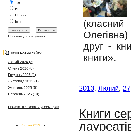
Так
Ні
Не знаю
(класни
Інше
Олегівна
Показати усі опитування
друг - кн
АРХІВ НОВИН САЙТУ
книги».
Лютий 2026 (2)
Січень 2026 (8)
Грудень 2025 (1)
Листопад 2025 (1)
2013
,
Лютий
,
27
Жовтень 2025 (5)
Серпень 2025 (13)
Показати / сховати увесь архів
Книги сер
лауреаті
«
Лютий 2013
»