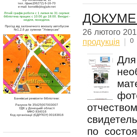
тел. /факс(06272) 6-16-70
e-mail: konstlib(dog)ukr.net
ДОКУМЕ
Літній графік роботи с 1 липня по 31 серпня:
бібліотека працює с 10:00 до 18:00. Вихідні -
неділя, понеділок.
Проїзд від залізничного вокзалу автобусом
26 лютого 20
№1,2,6 до зупинки "Універсам"
0
продукція
|
Дл
нео
мат
фот
Банківські реквізити бібліотеки:
отчест
Рахунок № 35425007003007
УДК у Донецькій області
МФО 834016
Код організації (ЄДРПОУ) 00183816
свидетель
по состо