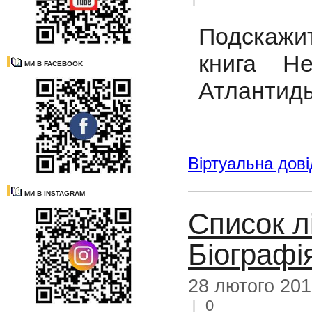
Подскажи
книга Н
МИ В FACEBOOK
Атлантид
Віртуальна дові
МИ В INSTAGRAM
Список л
Біографі
28 лютого 20
0
|