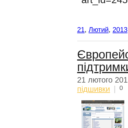
21
,
Лютий
,
2013
Європейс
підтримк
21 лютого 20
0
підшивки
|