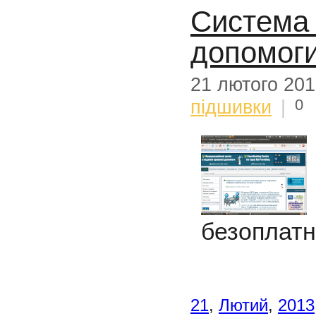
Система 
допомог
21 лютого 20
0
підшивки
|
безоплатн
21
,
Лютий
,
2013