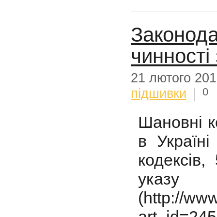
Законода
чинності 
21 лютого 20
0
підшивки
|
Шановні к
в Україн
кодексів,
указу
(http://www
art_id=24