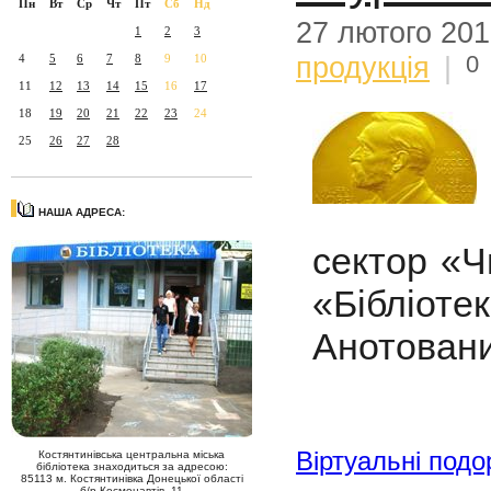
Пн
Вт
Ср
Чт
Пт
Сб
Нд
27 лютого 20
1
2
3
0
продукція
|
4
5
6
7
8
9
10
11
12
13
14
15
16
17
18
19
20
21
22
23
24
25
26
27
28
НАША АДРЕСА:
сектор «Ч
«Бібліо
Анотовани
Віртуальні подо
Костянтинівська центральна міська
бібліотека знаходиться за адресою:
85113 м. Костянтинівка Донецької області
б/р Космонавтів, 11