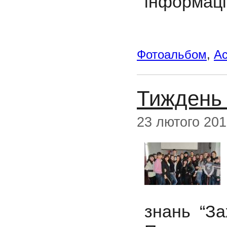
інформаці
Фотоальбом
,
Ac
Тиждень 
23 лютого 20
знань “За