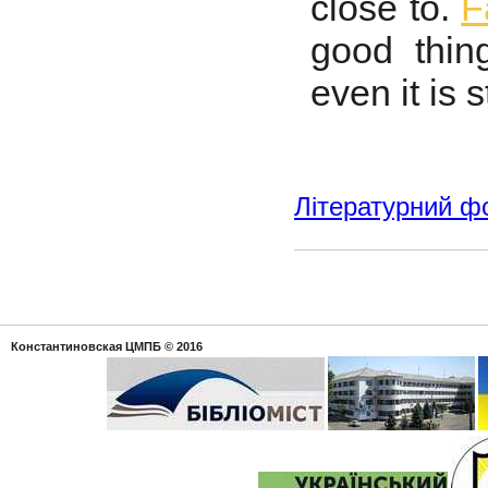
close to.
F
good thin
even it is s
Літературний ф
Константиновская ЦМПБ
© 2016