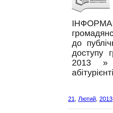
ІНФОР
громадянс
до публіч
доступу г
2013 » 
абітурієнт
21
,
Лютий
,
2013