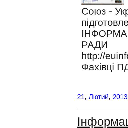
Союз - Укр
підгото
ІНФОРМА
РАДИ 
http://euin
Фахівці П
21
,
Лютий
,
2013
Інформац