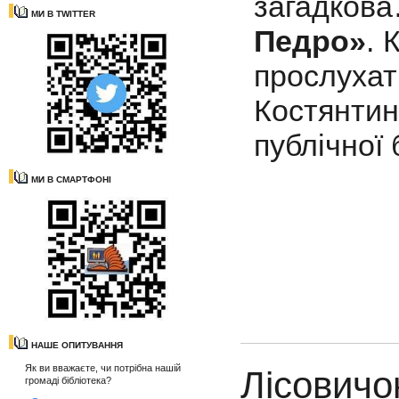
загадко
МИ В TWITTER
Педро»
. 
прослу
Костянт
публічної 
МИ В СМАРТФОНІ
НАШЕ ОПИТУВАННЯ
Як ви вважаєте, чи потрібна нашій
Лiсовичо
громаді бібліотека?