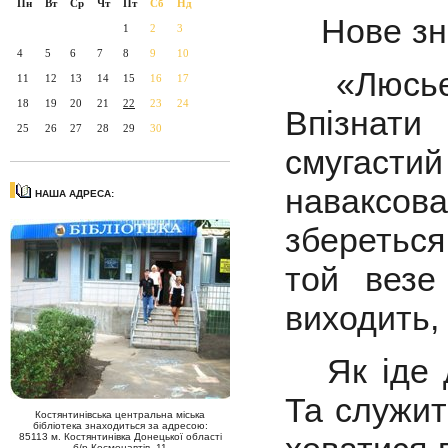
Пн
Вт
Ср
Чт
Пт
Сб
Нд
Н
ове з
1
2
3
4
5
6
7
8
9
10
«Люсьєн
11
12
13
14
15
16
17
18
19
20
21
22
23
24
Впізнат
25
26
27
28
29
30
смугаст
наваксова
НАША АДРЕСА:
збереться
той везе
виходить, 
Як іде д
Та служит
Костянтинівська центральна міська
бібліотека знаходиться за адресою:
85113 м. Костянтинівка Донецької області
б/р Космонавтів, 11