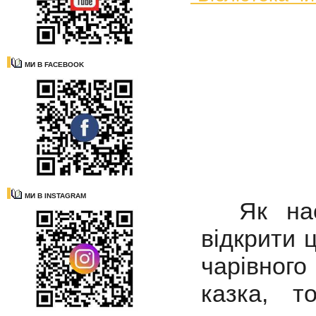
МИ В FACEBOOK
МИ В INSTAGRAM
Як наст
відкрити 
чарівного
казка, т