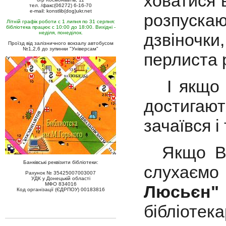
ховатися 
тел. /факс(06272) 6-16-70
e-mail: konstlib(dog)ukr.net
розпускаю
Літній графік роботи с 1 липня по 31 серпня:
бібліотека працює с 10:00 до 18:00. Вихідні -
неділя, понеділок.
дзвіночки
Проїзд від залізничного вокзалу автобусом
№1,2,6 до зупинки "Універсам"
перлиста 
І якщо т
достигают
зачаївся і
Якщо Вам
Банківські реквізити бібліотеки:
слухаємо
Рахунок № 35425007003007
УДК у Донецькій області
МФО 834016
Люсьєн"
Код організації (ЄДРПОУ) 00183816
бібліоте