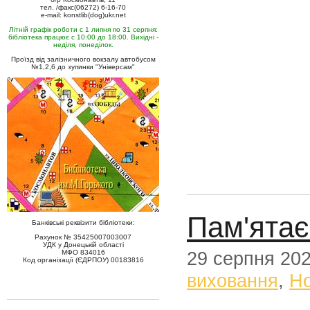
тел. /факс(06272) 6-16-70
e-mail: konstlib(dog)ukr.net
Літній графік роботи с 1 липня по 31 серпня:
бібліотека працює с 10:00 до 18:00. Вихідні -
неділя, понеділок.
Проїзд від залізничного вокзалу автобусом
№1,2,6 до зупинки "Універсам"
Пам'ятає
Банківські реквізити бібліотеки:
Рахунок № 35425007003007
УДК у Донецькій області
МФО 834016
29 серпня 20
Код організації (ЄДРПОУ) 00183816
виховання
,
Н