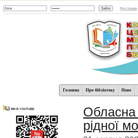
Реєстрація
Головна
Про бібліотеку
Нове
Обласна 
МИ В YOUTUBE
рідної м