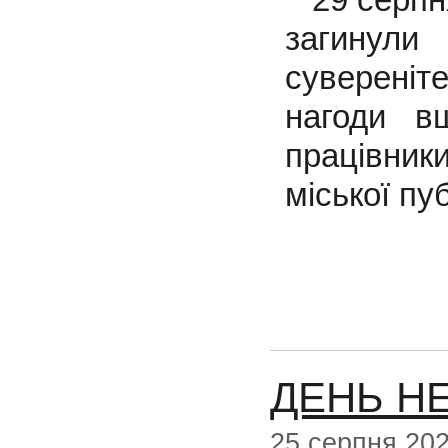
загинул
сувереніте
нагоди вш
працівни
міської пу
ДЕНЬ Н
25 серпня 20