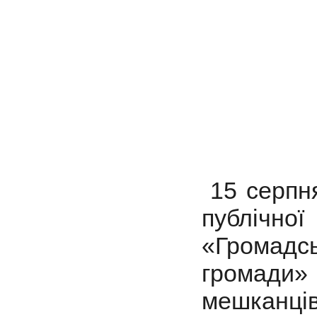
15 серпн
публічн
«Громадс
громади
мешканців