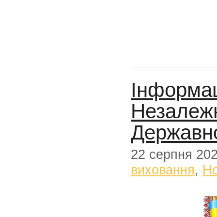
Інформац
Незалежн
Державн
22 серпня 20
виховання
,
Н