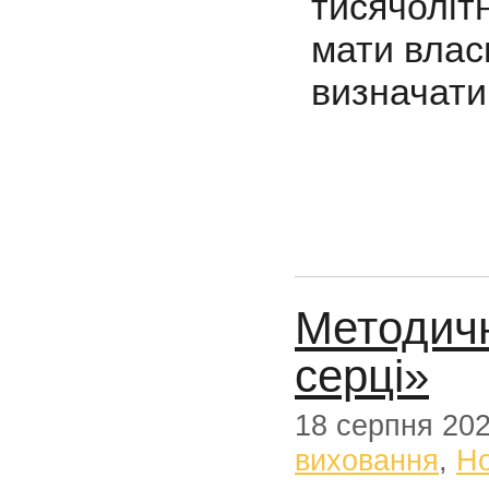
тисячоліт
мати влас
визначати
Методичн
серці»
18 серпня 20
виховання
,
Н