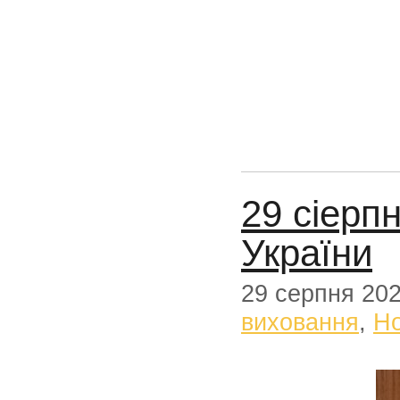
29 сіерп
України
29 серпня 20
виховання
,
Н