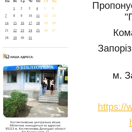
Пн
Вт
Ср
Чт
Пт
Сб
Нд
Пропонує
1
2
3
4
5
6
"
7
8
9
10
11
12
13
14
15
16
17
18
19
20
Ком
21
22
23
24
25
26
27
28
29
30
31
Запоріз
НАША АДРЕСА:
м. З
https:/
Костянтинівська центральна міська
бібліотека знаходиться за адресою:
85113 м. Костянтинівка Донецької області
б/р Космонавтів, 11