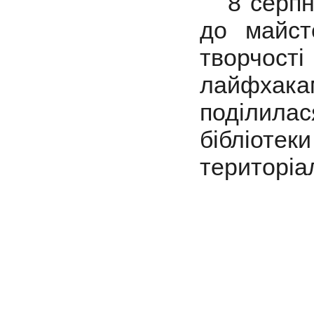
8 серпня
до
майст
творчост
лайфхака
поділила
бібліот
територіа