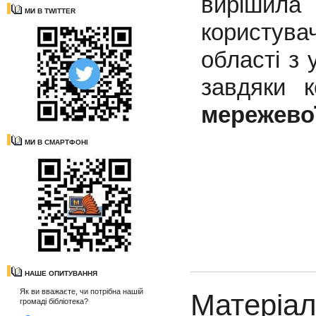
вирішила
МИ В TWITTER
користува
області з 
завдяки 
мережевої
МИ В СМАРТФОНІ
НАШЕ ОПИТУВАННЯ
Як ви вважаєте, чи потрібна нашій
Матеріал
громаді бібліотека?