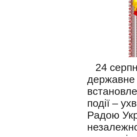
24 серпня
державне 
встановле
події – у
Радою Укр
незалежно