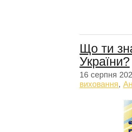
Що ти зн
України?
16 серпня 20
виховання
,
А