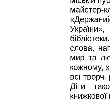
міській пу
майстер-к
«Держани
України»
бібліоте
слова, на
мир та лю
кожному, 
всі творчі
Діти так
книжкової 