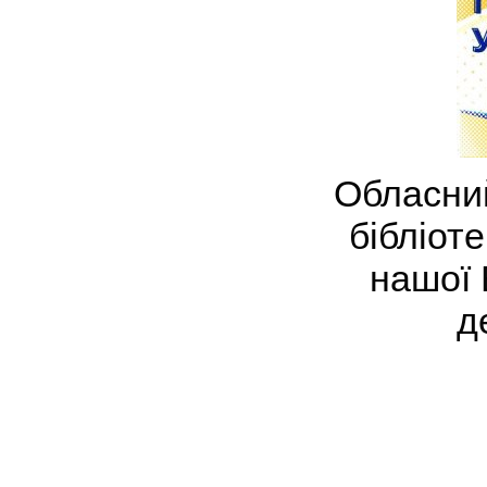
Обласни
бібліот
нашої 
д