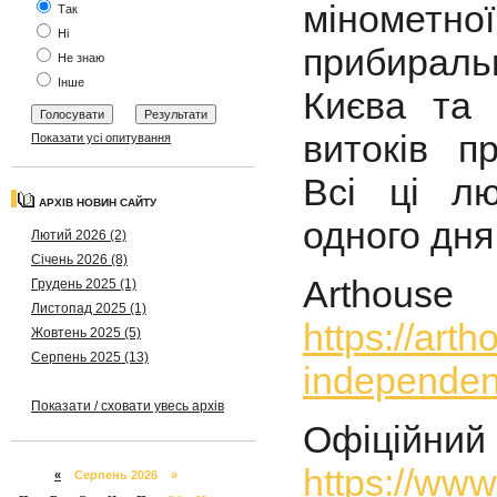
мінометної
Так
Ні
прибираль
Не знаю
Інше
Києва та 
витоків п
Показати усі опитування
Всі ці л
АРХІВ НОВИН САЙТУ
одного дня
Лютий 2026 (2)
Січень 2026 (8)
Art
Грудень 2025 (1)
Листопад 2025 (1)
https://arth
Жовтень 2025 (5)
Серпень 2025 (13)
independenc
Показати / сховати увесь архів
Офіцій
https://ww
«
Серпень 2026 »