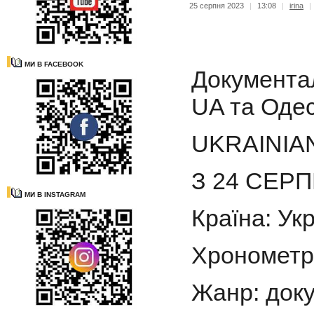
25 серпня 2023
|
13:08
|
irina
|
МИ В FACEBOOK
Документа
UA та Оде
UKRAINIAN
З 24 СЕРП
МИ В INSTAGRAM
Країна: Ук
Хронометра
Жанр: док