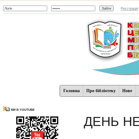
Реєстрація
Головна
Про бібліотеку
Нове
МИ В YOUTUBE
ДЕНЬ Н