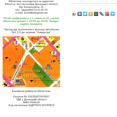
бібліотека знаходиться за адресою:
85113 м. Костянтинівка Донецької області
б/р Космонавтів, 11
тел. /факс(06272) 6-16-70
e-mail: konstlib(dog)ukr.net
Літній графік роботи с 1 липня по 31 серпня:
бібліотека працює с 10:00 до 18:00. Вихідні -
неділя, понеділок.
Проїзд від залізничного вокзалу автобусом
№1,2,6 до зупинки "Універсам"
Банківські реквізити бібліотеки:
Рахунок № 35425007003007
УДК у Донецькій області
МФО 834016
Код організації (ЄДРПОУ) 00183816