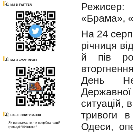
Режисер: 
МИ В TWITTER
«Брама», «
На 24 серп
річниця ві
й пів ро
МИ В СМАРТФОНІ
вторгненн
День Нез
Державно
ситуацій, 
тривоги в
НАШЕ ОПИТУВАННЯ
Як ви вважаєте, чи потрібна нашій
Одеси, оп
громаді бібліотека?