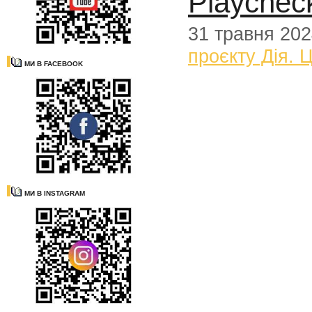
Playchec
31 травня 20
проєкту Дія. 
МИ В FACEBOOK
МИ В INSTAGRAM