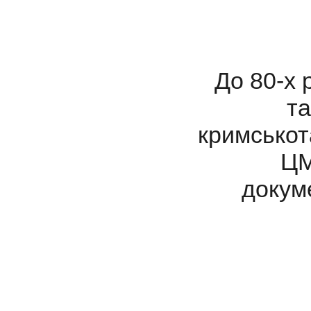
До 80-х 
та
кримськот
ЦМ
докум