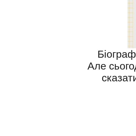
Біографи
Але сього
сказати