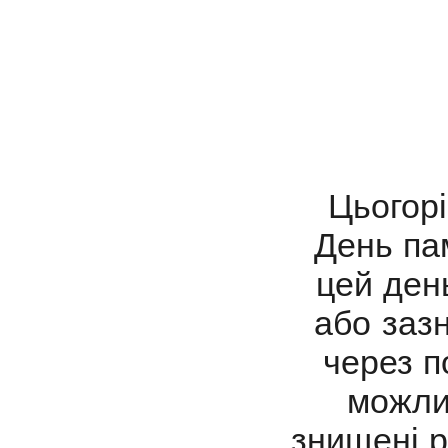
Цьогорі
День пам
цей ден
або зазн
через п
можли
знищені 