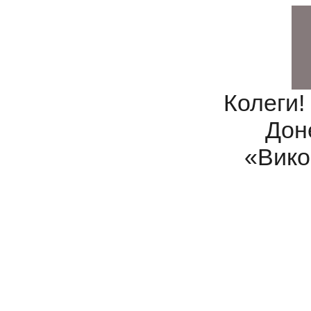
Колеги
Дон
«Вико