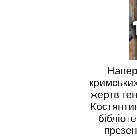
Напер
кримських
жертв ге
Костянтин
бібліот
презен