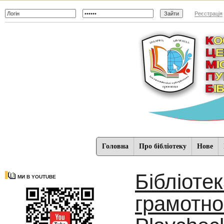
Реєстрація
Головна
Про бібліотеку
Нове
Бібліотек
МИ В YOUTUBE
грамотнос