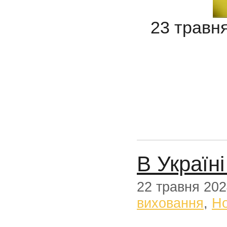
23 травн
В Україн
22 травня 20
виховання
,
Н