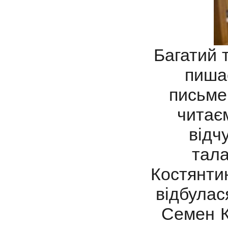
Багатий 
пиша
письме
читає
відч
тала
Костянти
відбулас
Семен К