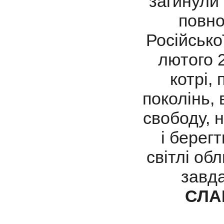
загинули 
повно
Російсько
лютого 2
котрі,
поколінь, 
свободу, 
і берегт
світлі обл
завда
СЛА