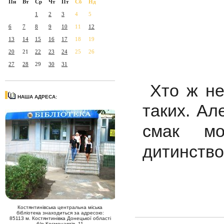
Пн
Вт
Ср
Чт
Пт
Сб
Нд
1
2
3
4
5
6
7
8
9
10
11
12
13
14
15
16
17
18
19
20
21
22
23
24
25
26
27
28
29
30
31
Хто ж не
НАША АДРЕСА:
таких. Ал
смак мо
дитинств
Костянтинівська центральна міська
бібліотека знаходиться за адресою:
85113 м. Костянтинівка Донецької області
б/р Космонавтів, 11