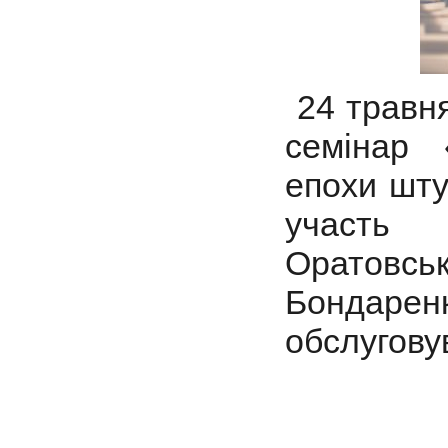
24 травня
семінар 
епохи шту
участь
Оратовськ
Бондаренк
обслугов