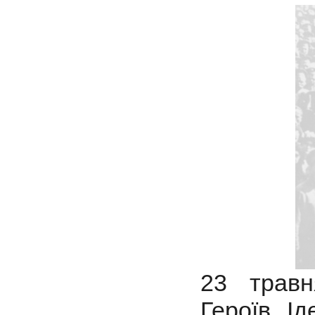
23 травн
Героїв. І