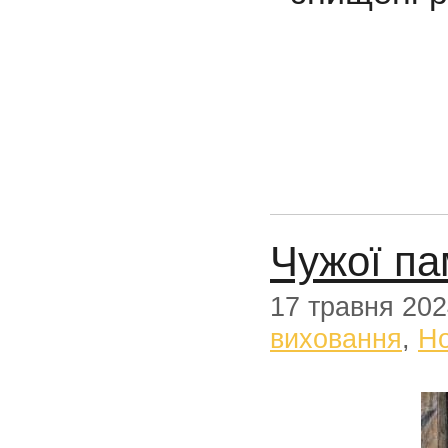
Чужої па
17 травня 20
виховання
,
Н