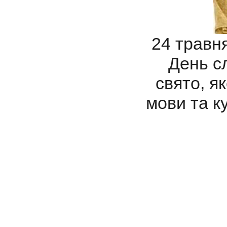
24 травня
День сл
свято, я
мови та к