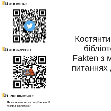
МИ В TWITTER
Костянтин
бібліот
МИ В СМАРТФОНІ
Fakten з 
питаннях 
НАШЕ ОПИТУВАННЯ
Як ви вважаєте, чи потрібна нашій
громаді бібліотека?