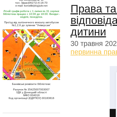
тел. /факс(06272) 6-16-70
Права та 
e-mail: konstlib(dog)ukr.net
Літній графік роботи с 1 липня по 31 серпня:
бібліотека працює с 10:00 до 18:00. Вихідні -
відповід
неділя, понеділок.
Проїзд від залізничного вокзалу автобусом
№1,2,6 до зупинки "Універсам"
дитини
30 травня 20
первинна пра
Банківські реквізити бібліотеки:
Рахунок № 35425007003007
УДК у Донецькій області
МФО 834016
Код організації (ЄДРПОУ) 00183816