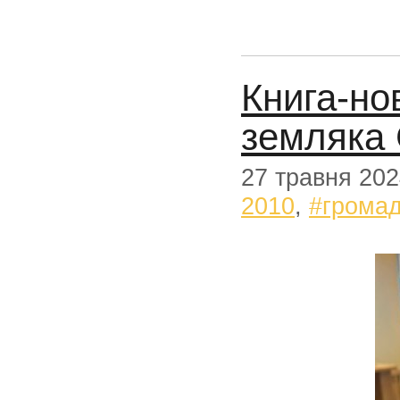
Книга-но
земляка
27 травня 20
2010
,
#громад