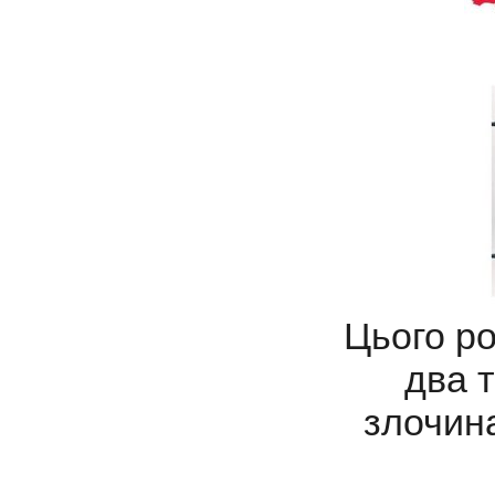
Цього ро
два т
злочина