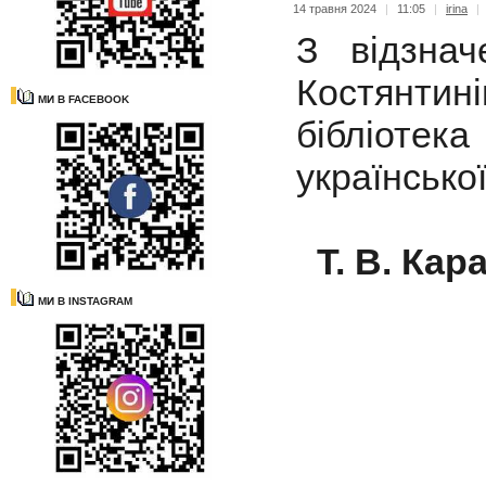
14 травня 2024
|
11:05
|
irina
|
З відзнач
Костянтин
МИ В FACEBOOK
бібліотек
українсько
Т. В. Ка
МИ В INSTAGRAM