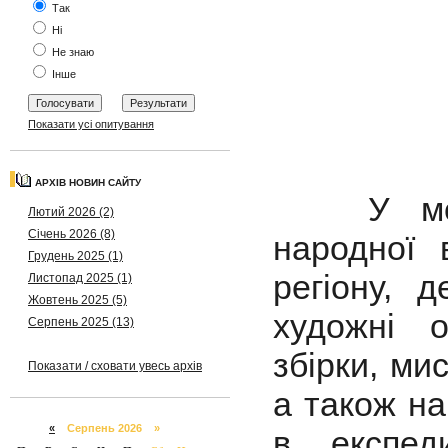
Так
Ні
Не знаю
Інше
Показати усі опитування
АРХІВ НОВИН САЙТУ
У моногр
Лютий 2026 (2)
Січень 2026 (8)
народної 
Грудень 2025 (1)
регіону, 
Листопад 2025 (1)
Жовтень 2025 (5)
художні о
Серпень 2025 (13)
збірки, ми
Показати / сховати увесь архів
а також на
«
Серпень 2026 »
в експед