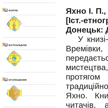
Яхно І. П.
ФОРУМ
[Іст.-ет
Донецьк: Д
У книзі-а
ФОТОАЛЬБОМ
Времівки
передаєть
мистецтва
протягом
ОГОЛОШЕННЯ
традиційно
Яхно. Кн
читачів, 