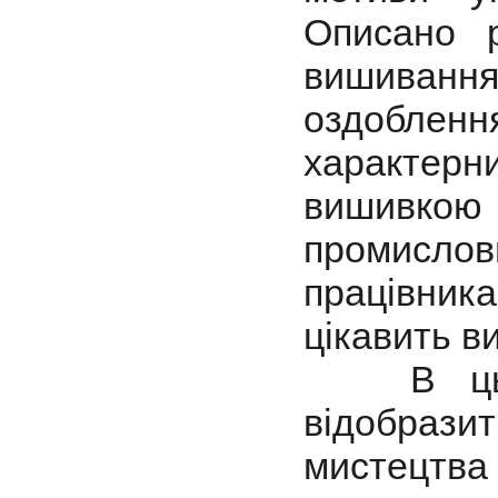
Описано р
вишиванн
оздоблен
характерн
вишивкою 
промисл
працівник
цікавить в
В цьому
відобраз
мистецтв