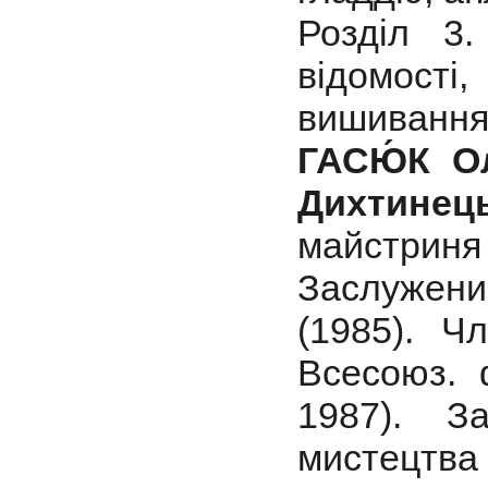
Розділ 3
відомості
вишивання
ГАСЮ́К Ол
Дихтинець
майстрин
Заслужени
(1985). Ч
Всесоюз. 
1987). З
мистецтва 