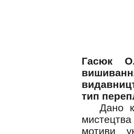
Гасюк О
вишиван
видавницт
тип переп
Дано кор
мистецтва
мотиви ук