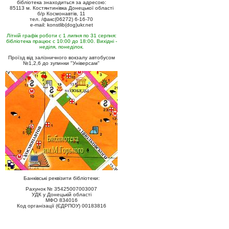
бібліотека знаходиться за адресою:
85113 м. Костянтинівка Донецької області
б/р Космонавтів, 11
тел. /факс(06272) 6-16-70
e-mail: konstlib(dog)ukr.net
Літній графік роботи с 1 липня по 31 серпня:
бібліотека працює с 10:00 до 18:00. Вихідні -
неділя, понеділок.
Проїзд від залізничного вокзалу автобусом
№1,2,6 до зупинки "Універсам"
Банківські реквізити бібліотеки:
Рахунок № 35425007003007
УДК у Донецькій області
МФО 834016
Код організації (ЄДРПОУ) 00183816