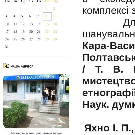
Пн
Вт
Ср
Чт
Пт
Сб
Нд
комплексі 
1
2
3
4
5
6
7
9
8
Для худ
10
11
12
13
14
16
15
шанувальни
17
18
19
20
21
22
23
24
25
26
27
28
29
30
Кара-Васи
31
Полтавськ
/ Т. В. 
НАША АДРЕСА:
мистецт
етнографі
Наук. думка
Яхно І. П
Костянтинівська центральна міська