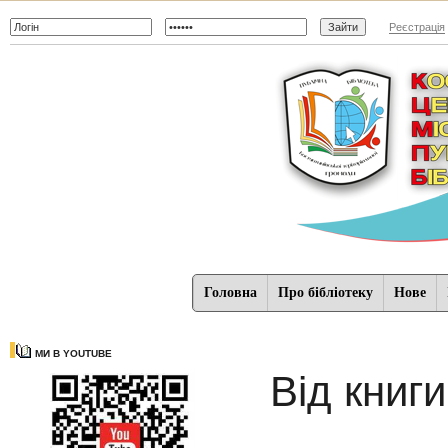
Реєстрація
Головна
Про бібліотеку
Нове
МИ В YOUTUBE
Від книг