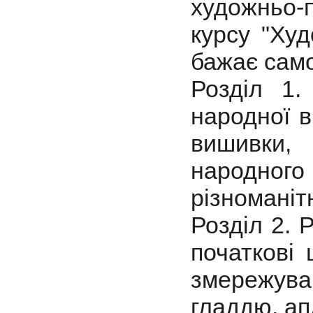
художньо
курсу "Худ
бажає само
Розділ 1.
народної в
вишивки,
народног
різноманітн
Розділ 2. 
початкові
змережува
гладдю, ап