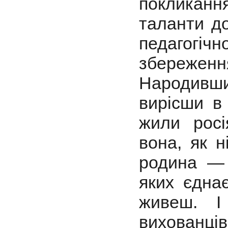
покликанн
таланти д
педагогіч
збереженн
Народивши
вирісши в
жили росія
вона, як н
родина — 
яких єдна
живеш. І
вихо