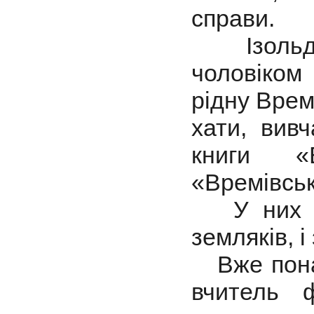
справи.
Ізольда 
чоловіко
рідну Врем
хати, вивч
книги «
«Времівсь
У них і і
земляків, 
Вже понад
вчитель 