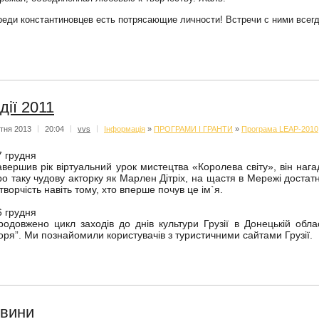
реди константиновцев есть потрясающие личности! Встречи с ними всег
дії 2011
ітня 2013
|
20:04
|
vvs
|
Iнформацiя
»
ПРОГРАМИ І ГРАНТИ
»
Програма LEAP-2010
7 грудня
авершив рік віртуальний урок мистецтва «Королева світу», він нагад
ро таку чудову акторку як Марлен Дітріх, на щастя в Мережі доста
 творчість навіть тому, хто вперше почув це ім`я.
6 грудня
родовжено цикл заходів до днів культури Грузії в Донецькій обла
оря”. Ми познайомили користувачів з туристичними сайтами Грузії.
вини