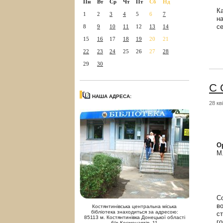
Пн
Вт
Ср
Чт
Пт
Сб
Нд
К
1
2
3
4
5
6
7
н
с
8
9
10
11
12
13
14
15
16
17
18
19
20
21
22
23
24
25
26
27
28
29
30
С 
НАША АДРЕСА:
28 кв
О
М
С
в
Костянтинівська центральна міська
бібліотека знаходиться за адресою:
ст
85113 м. Костянтинівка Донецької області
г
б/р Космонавтів, 11