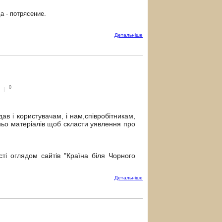
да
-
потрясение.
Детальнiше
0
|
ав і користувачам, і нам,співробітникам,
тньо матеріалів щоб скласти уявлення про
сті оглядом сайтів "Країна біля Чорного
Детальнiше