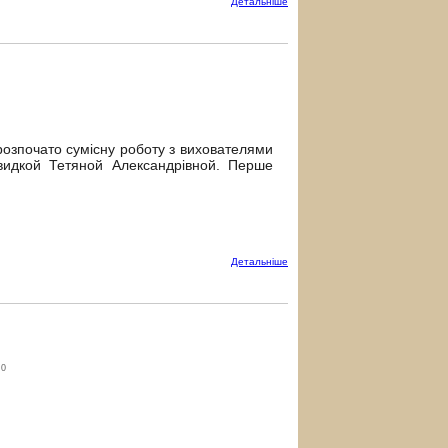
Детальнiше
розпочато сумісну роботу з вихователями
идкой Тетяной Александрівной. Перше
Детальнiше
0