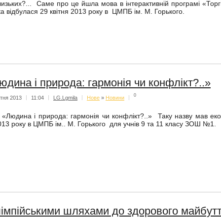
лизьких?... Саме про це йшла мова в інтерактивній програмі «Тор
ка відбулася 29 квітня 2013 року в ЦМПБ ім. М. Горького.
юдина і природа: гармонія чи конфлікт?..»
0
ітня 2013
|
11:04
|
LG.Lgmila
|
Нове
»
Новини
|
Людина і природа: гармонія чи конфлікт?..» Таку назву мав еколо
013 року в ЦМПБ ім.. М. Горького для учнів 9 та 11 класу ЗОШ №1.
імпійськими шляхами до здорового майбут