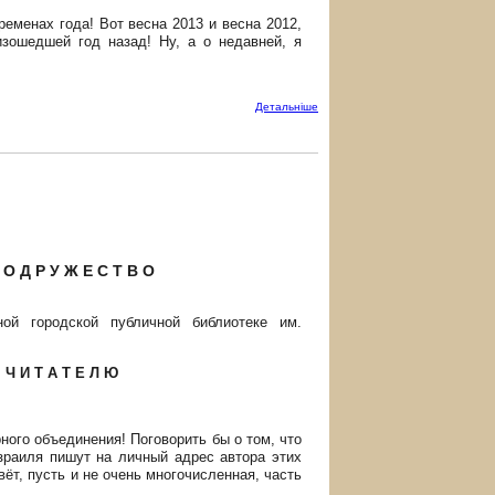
ременах года! Вот весна 2013 и весна 2012,
изошедшей год назад! Ну, а о недавней, я
Детальнiше
 О Д Р У Ж Е С Т В О
ной городской публичной
библиотеке им
.
Ч И Т А Т Е Л Ю
ного объединения! Поговорить бы о том, что
зраиля пишут на личный адрес автора этих
ивёт, пусть и не очень многочисленная, часть