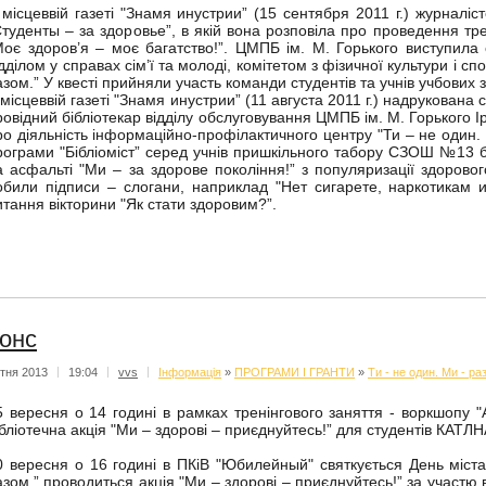
 місцеввій газеті "Знамя инустрии” (15 сентября 2011 г.) журнал
Студенты – за здоровье”, в якій вона розповіла про проведення тр
Моє здоров’я – моє багатство!”. ЦМПБ ім. М. Горького виступила 
ідділом у справах сім’ї та молоді, комітетом з фізичної культури і с
азом.” У квесті прийняли участь команди студентів та учнів учбових з
 місцеввій газеті "Знамя инустрии” (11 августа 2011 г.) надрукована с
ровідний бібліотекар відділу обслуговування ЦМПБ ім. М. Горького
ро діяльність інформаційно-профілактичного центру "Ти – не один. 
рограми "Бібліоміст” серед учнів пришкільного табору СЗОШ №13 б
а асфальті "Ми – за здорове покоління!” з популяризації здоровог
обили підписи – слогани, наприклад "Нет сигарете, наркотикам и 
итання вікторини "Як стати здоровим?”.
онс
ітня 2013
|
19:04
|
vvs
|
Iнформацiя
»
ПРОГРАМИ І ГРАНТИ
»
Ти - не один. Ми - ра
5 вересня о 14 годині в рамках тренінгового заняття - воркшопу 
ібліотечна акція "Ми – здорові – приєднуйтесь!” для студентів КАТЛН
0 вересня о 16 годині в ПКіВ "Юбилейный" святкується День міста
азом.” проводиться акція "Ми – здорові – приєднуйтесь!” за участю