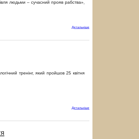
гівля людьми – сучасний прояв рабства»,
Детальнiше
гічний тренінг, який пройшов 25 квітня
Детальнiше
тя