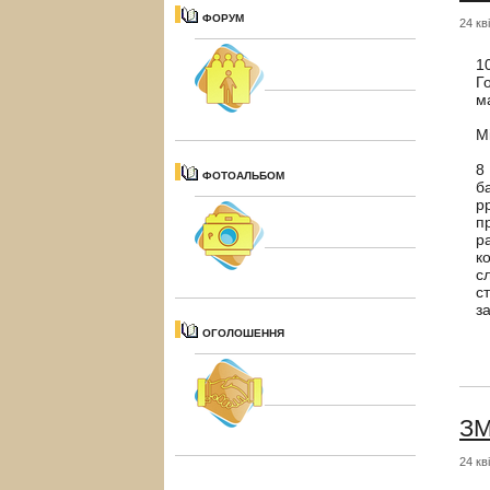
ФОРУМ
24 кв
1
Г
м
М
8
ФОТОАЛЬБОМ
б
р
п
р
к
с
с
з
ОГОЛОШЕННЯ
ЗМ
24 кв