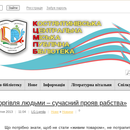
Реєстрація
Забув пароль
 бібліотеку
Нове
Iнформацiя
Літературна вітальня
Спiлк
оргівля людьми – сучасний прояв рабства»
0
ітня 2013
|
11:04
|
LG.Lgmila
|
Нове
»
Новини
|
о потрібно знати, щоб не стати «живим товаром», не потрапити 