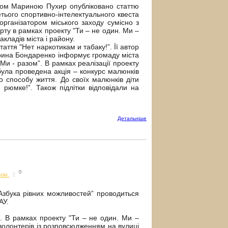
істом Мариною Пухир опубліковано статтю
етього спортивно-інтелектуального квеста
організатором міського заходу сумісно з
порту в рамках проекту "Ти – не один. Ми –
акладів міста і району.
таття "Нет наркотикам и табаку!”. Її автор
 Ірина Бондаренко інформує громаду міста
Ми - разом”. В рамках реалізації проекту
ула проведена акція – конкурс малюнків
о способу життя. До своїх малюнків діти
рюмке!”. Також підлітки відповідали на
Детальнiше
0
зом.
|
"Азбука рівних можливостей” проводиться
АУ.
. В рамках проекту "Ти – не один. Ми –
 волонтерів із розповсюдженням на вулиці