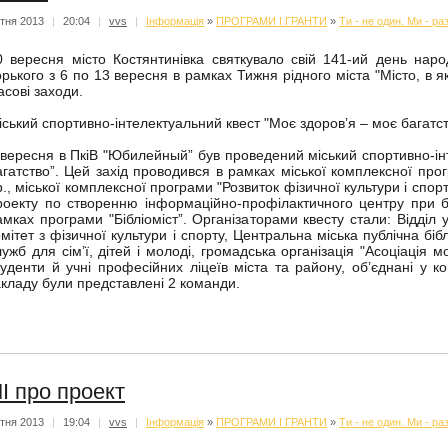
ітня 2013
|
20:04
|
vvs
|
Iнформацiя
»
ПРОГРАМИ І ГРАНТИ
»
Ти - не один. Ми - ра
0 вересня місто Костянтинівка святкувало свій 141-ий день нар
орького з 6 по 13 вересня в рамках Тижня рідного міста "Місто, в 
асові заходи.
іський спортивно-інтелектуальний квест "Моє здоров’я – моє багатс
 вересня в ПкіВ "Юбилейный” був проведений міський спортивно-ін
агатство”. Цей захід проводився в рамках міської комплексної про
р., міської комплексної програми "Розвиток фізичної культури і спорт
роекту по створенню інформаційно-профілактичного центру при бі
амках програми "Бібліоміст”. Організаторами квесту стали: Відділ у
омітет з фізичної культури і спорту, Центральна міська публічна біб
лужб для сім’ї, дітей і молоді, громадська організація "Асоціація м
туденти й учні професійних ліцеїв міста та району, об’єднані у к
акладу були представлені 2 команди.
І про проект
ітня 2013
|
19:04
|
vvs
|
Iнформацiя
»
ПРОГРАМИ І ГРАНТИ
»
Ти - не один. Ми - ра