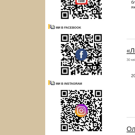
б
я
МИ В FACEBOOK
«Л
30 кв
«
2
МИ В INSTAGRAM
Ол