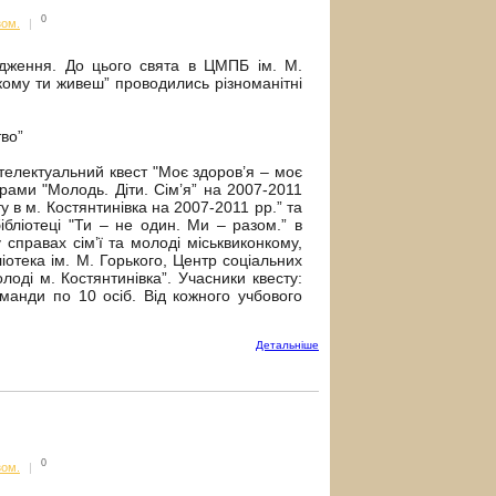
0
зом.
|
одження. До цього свята в ЦМПБ ім. М.
якому ти живеш” проводились різноманітні
тво”
телектуальний квест "Моє здоров’я – моє
грами "Молодь. Діти. Сім’я” на 2007-2011
у в м. Костянтинівка на 2007-2011 рр.” та
бліотеці "Ти – не один. Ми – разом.” в
 справах сім’ї та молоді міськвиконкому,
ліотека ім. М. Горького, Центр соціальних
олоді м. Костянтинівка”. Учасники квесту:
оманди по 10 осіб. Від кожного учбового
Детальнiше
0
зом.
|