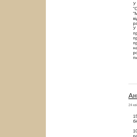
У
"
"
в
р
У
п
п
п
н
р
п
Ан
24 кв
1
б
1
р