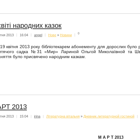
світі народних казок
0
ітня 2013
|
16:04
|
angel
|
Нове
»
Новини
|
 19 квітня 2013 року бібліотекарем абонементу для дорослих було 
итячого садка №31 «Мир» Лариной Ольгой Миколаївной та Шв
аняття було присвячено народним казкам.
РТ 2013
ітня 2013
|
15:04
|
irina
|
Літературна вітальня
»
Дневник литературной гостиной
|
М А Р Т 2013