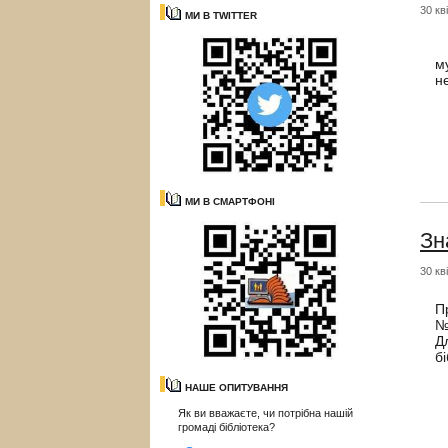
30 кв
МИ В TWITTER
2
м
н
МИ В СМАРТФОНІ
Зн
30 кв
П
№
Д
б
НАШЕ ОПИТУВАННЯ
Як ви вважаєте, чи потрібна нашій
громаді бібліотека?