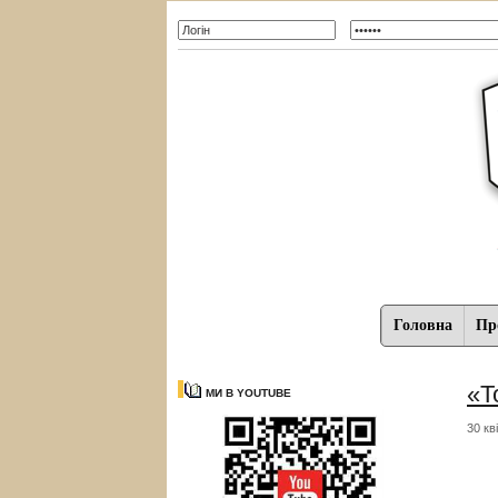
Головна
Про
«Т
МИ В YOUTUBE
30 кв
Щ