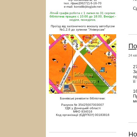
тел. /факс(06272) 6-16-70
e-mail: konstlib(dog)ukr.net
С
Літній графік роботи с 1 липня по 31 серпня:
бібліотека працює с 10:00 до 18:00. Вихідні -
неділя, понеділок.
Проїзд від залізничного вокзалу автобусом
№1,2,6 до зупинки "Універсам"
По
24 кв
2
З
п
її
1
П
Банківські реквізити бібліотеки:
м
Рахунок № 35425007003007
УДК у Донецькій області
МФО 834016
Код організації (ЄДРПОУ) 00183816
Но