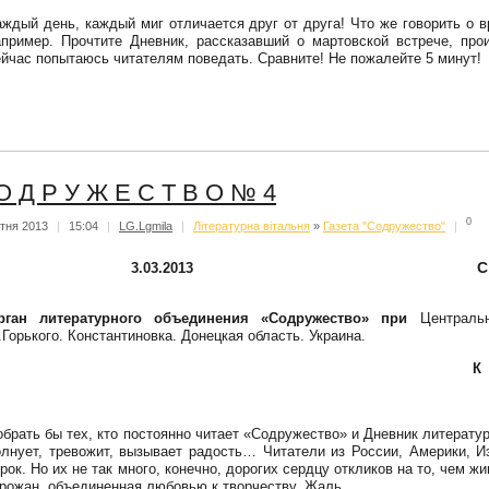
аждый день, каждый миг отличается друг от друга! Что же говорить о в
апример. Прочтите Дневник, рассказавший о мартовской встрече, про
ейчас попытаюсь читателям поведать. Сравните! Не пожалейте 5 минут!
О Д Р У Ж Е С Т В О № 4
0
ітня 2013
|
15:04
|
LG.Lgmila
|
Літературна вітальня
»
Газета "Содружество"
|
С
3.03.2013
рган литературного объединения «Содружество» при
Централь
.
Горького. Константиновка. Донецкая область. Украина.
К
обрать бы тех, кто постоянно читает «Содружество» и Дневник литератур
олнует, тревожит, вызывает радость…
Читатели из России, Америки, И
рок. Но их не так много, конечно, дорогих сердцу откликов на то, чем ж
орожан, объединенная любовью к творчеству. Жаль.