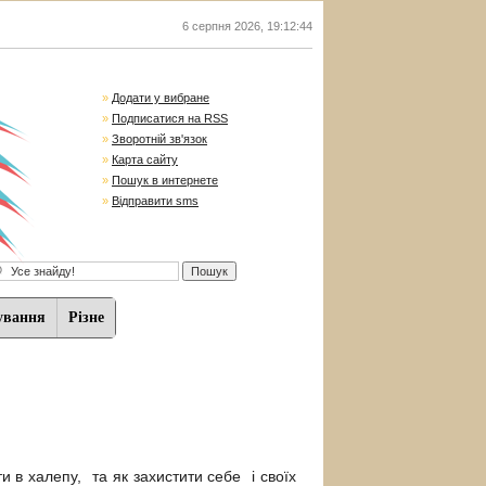
6 серпня 2026
,
19:12:45
»
Додати у вибране
»
Подписатися на RSS
»
Зворотній зв'язок
»
Карта сайту
»
Пошук в интернете
»
Відправити sms
ування
Різне
в халепу, та як захистити себе і своїх