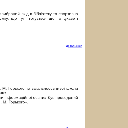
прибраний вхід в бібліотеку та спортивна
мку, що тут готується що то цікаве і
Детальнiше
. М. Горького та загальноосвітньої школи
ння.
оли інформаційної освіти» був проведений
м. М. Горького».