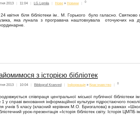
0
ітня 2013
|
11:04
|
LG.Lgmila
|
Нове
»
Новини
|
4 квітня біля бібліотеки ім.. М. Горького було галасно. Святково 
узика, яка лунала з програвача наштовхувала оточуючих на ду
еординарне.
айомимося з історією бібліотек
0
ітня 2013
|
10:04
|
Bibliograf Kraeved
|
Iнформацiя
»
Краєзнавство
|
родовжується співпраця центральної міської публічної бібліотеки ім
 1 у справі виховання інформаційної культури підростаючого поколі
ля учнів 5 класу (класний керівник М.О. Бризгалова) в рамках «Шк
ібліотечний урок-презентація «Історія бібліотек світу. Історія ЦМПБ і