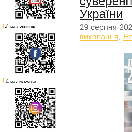
сувереніт
України
29 серпня 20
МИ В FACEBOOK
виховання
,
Н
МИ В INSTAGRAM