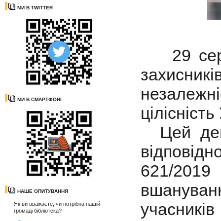
МИ В TWITTER
29 серпн
захисник
незалежні
МИ В СМАРТФОНІ
цілісність
Цей день
відповід
621/2019
вшануван
НАШЕ ОПИТУВАННЯ
учасникі
Як ви вважаєте, чи потрібна нашій
громаді бібліотека?