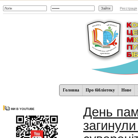
Реєстрація
Головна
Про бібліотеку
Нове
День пам’
МИ В YOUTUBE
загинули