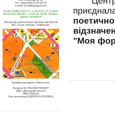
Централь
тел. /факс(06272) 6-16-70
e-mail: konstlib(dog)ukr.net
приєдн
Літній графік роботи с 1 липня по 31 серпня:
бібліотека працює с 10:00 до 18:00. Вихідні -
неділя, понеділок.
поетич
Проїзд від залізничного вокзалу автобусом
№1,2,6 до зупинки "Універсам"
відзнач
"Моя фор
Банківські реквізити бібліотеки:
Рахунок № 35425007003007
УДК у Донецькій області
МФО 834016
Код організації (ЄДРПОУ) 00183816