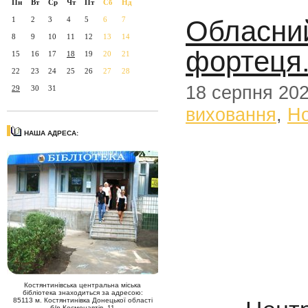
Пн
Вт
Ср
Чт
Пт
Сб
Нд
Обласни
1
2
3
4
5
6
7
8
9
10
11
12
13
14
фортеця.
15
16
17
18
19
20
21
22
23
24
25
26
27
28
18 серпня 20
29
30
31
виховання
,
Н
НАША АДРЕСА:
Костянтинівська центральна міська
бібліотека знаходиться за адресою:
85113 м. Костянтинівка Донецької області
б/р Космонавтів, 11