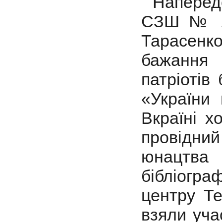
Напередод
СЗШ № 1
Тарасенк
бажання 
патріотів
«України
Вкраїні х
провідн
юнацтва
бібліогр
центру Те
взяли уча