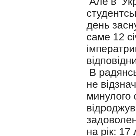
Але в Укра
студентсь
день засн
саме 12 сі
імператри
відповідни
В радянсь
не відзнач
минулого 
відроджув
задоволен
на рік: 17