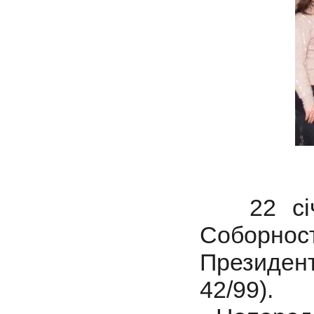
22 січня
Соборно
Президент
42/99).