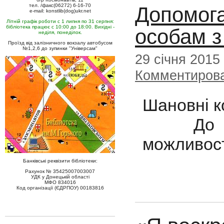
тел. /факс(06272) 6-16-70
Допомог
e-mail: konstlib(dog)ukr.net
Літній графік роботи с 1 липня по 31 серпня:
бібліотека працює с 10:00 до 18:00. Вихідні -
особам з
неділя, понеділок.
Проїзд від залізничного вокзалу автобусом
№1,2,6 до зупинки "Універсам"
29 січня 2015
Комментиров
Шановні к
До Вашо
можливосте
Банківські реквізити бібліотеки:
Рахунок № 35425007003007
УДК у Донецькій області
МФО 834016
Код організації (ЄДРПОУ) 00183816