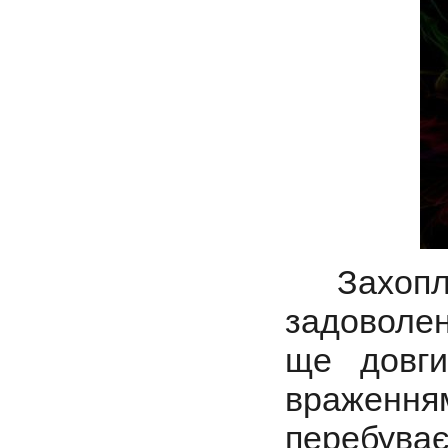
Захопл
задоволен
ще довги
враженн
перебуває