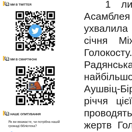
1 листо
МИ В TWITTER
Асамблея
ухвалила
січня М
Голокос
МИ В СМАРТФОНІ
Радянсь
найбільш
Аушвіц-Бі
річчя ці
проводят
НАШЕ ОПИТУВАННЯ
жертв Гол
Як ви вважаєте, чи потрібна нашій
громаді бібліотека?