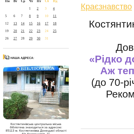
Пн
Вт
Ср
Чт
Пт
Сб
Нд
Краєзнавство
1
2
3
4
5
6
7
8
9
10
11
Костянти
12
13
14
15
16
17
18
19
20
21
22
23
24
25
26
27
28
29
30
31
Дов
«Рідко д
НАША АДРЕСА:
Аж теп
(до 70-р
Реком
Костянтинівська центральна міська
бібліотека знаходиться за адресою:
85113 м. Костянтинівка Донецької області
б/р Космонавтів, 11