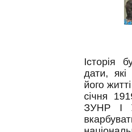
Історія б
дати, як
його житт
січня 19
ЗУНР І У
вкарбува
націонал