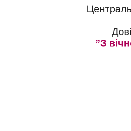
Центральн
Дов
”З віч