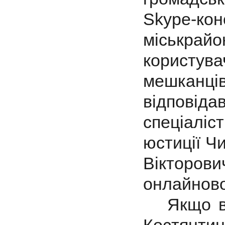
Skype-кон
міськрайо
користува
мешканців
відповіда
спеціаліс
юстиції Ч
Вікторови
онлайново
Якщо ви 