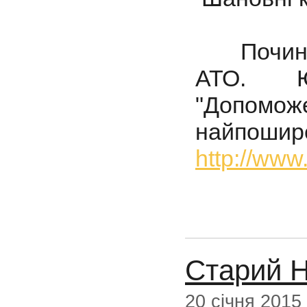
Починає 
АТО. Ю
"Допомож
найпош
http://www
Старий Н
20 січня 2015