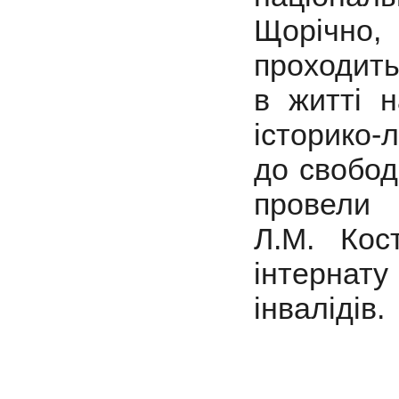
Щорічно, 
проходить
в житті 
історико-
до свобод
провели ф
Л.М. Кос
інтерна
інвалідів.