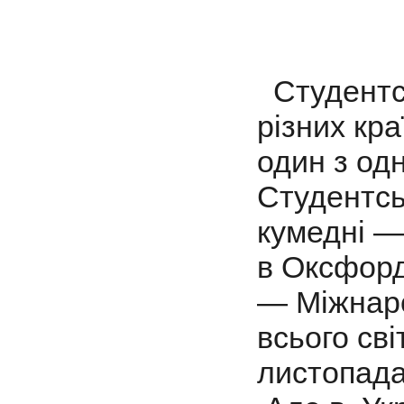
Студентст
різних кр
один з од
Студентськ
кумедні — 
в Оксфорд
— Міжнар
всього сві
листопада