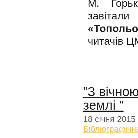
М. Горьк
завітали
«Топольо
читачів Ц
”З вічно
землі ”
18 січня 2015
Бібліографічн