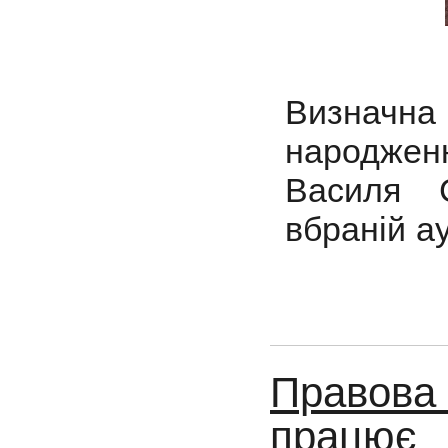
Визначна 
народжен
Василя 
вбраній а
Правова
працює