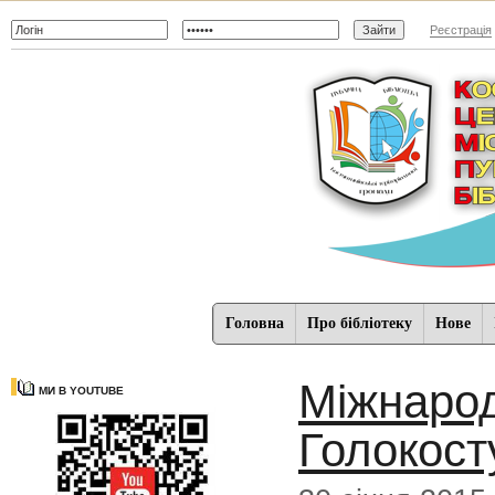
Реєстрація
Головна
Про бібліотеку
Нове
Міжнарод
МИ В YOUTUBE
Голокост