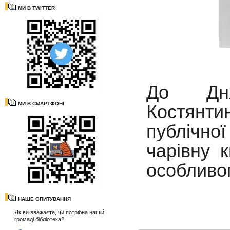
МИ В TWITTER
До Дня
МИ В СМАРТФОНІ
Костянт
публічно
чарівну 
особливо
НАШЕ ОПИТУВАННЯ
Як ви вважаєте, чи потрібна нашій
громаді бібліотека?