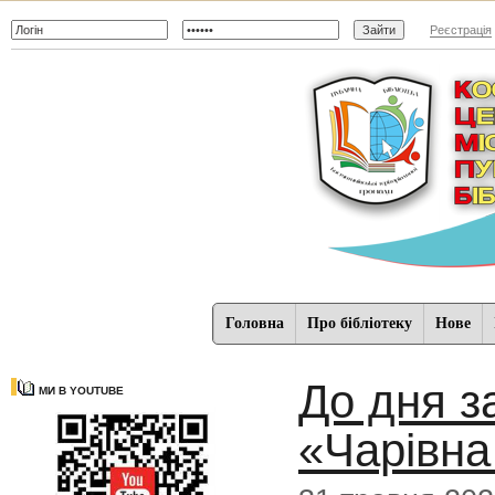
Реєстрація
Головна
Про бібліотеку
Нове
До дня з
МИ В YOUTUBE
«Чарівна