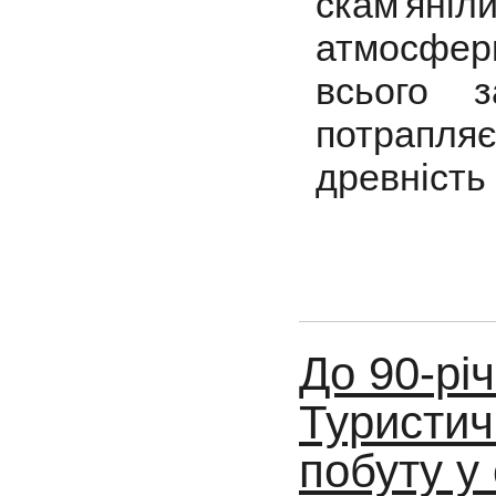
скам'ян
атмосфер
всього з
потрапляє
древність
До 90-рі
Туристич
побуту у