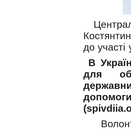
Центра
Костянтин
до участі 
В Україн
для об
державн
допомог
(spivdiia.
Волонте