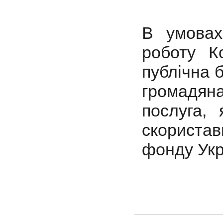
В умовах
роботу К
публічна 
громадяна
послуга,
скорист
фонду Ук