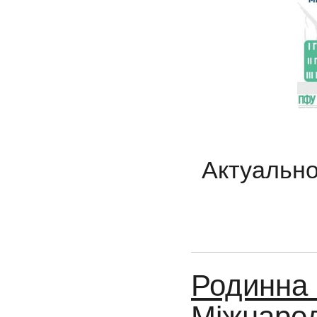
Актуальн
Родинна 
Міжнарод