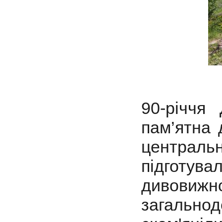
90-річчя
пам’ятна 
централь
підготу
дивовижн
загальнод