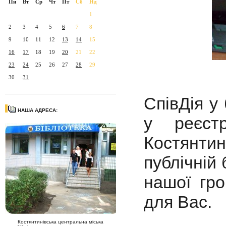
Пн
Вт
Ср
Чт
Пт
Сб
Нд
1
2
3
4
5
6
7
8
9
10
11
12
13
14
15
16
17
18
19
20
21
22
23
24
25
26
27
28
29
30
31
СпівДія у 
НАША АДРЕСА:
у реєст
Костянт
публічній
нашої гр
для Вас.
Костянтинівська центральна міська