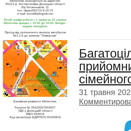
бібліотека знаходиться за адресою:
85113 м. Костянтинівка Донецької області
б/р Космонавтів, 11
тел. /факс(06272) 6-16-70
e-mail: konstlib(dog)ukr.net
Літній графік роботи с 1 липня по 31 серпня:
бібліотека працює с 10:00 до 18:00. Вихідні -
неділя, понеділок.
Проїзд від залізничного вокзалу автобусом
№1,2,6 до зупинки "Універсам"
Багатоці
прийомни
сімейного
31 травня 20
Комментиров
Банківські реквізити бібліотеки:
Рахунок № 35425007003007
УДК у Донецькій області
МФО 834016
Код організації (ЄДРПОУ) 00183816