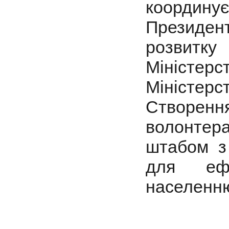
координ
Президент
розвитку
Міністерс
Міністер
Створе
волонте
штабом з 
для ефе
населенн