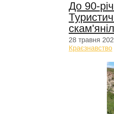
До 90-рі
Туристичн
скам'яні
28 травня 20
Краєзнавство