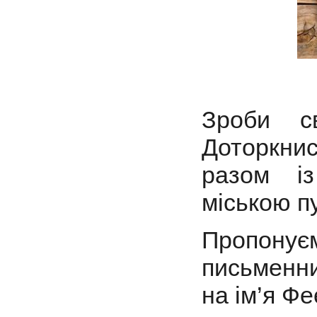
Зроби с
Доторкни
разом із
міською п
Пропонуєм
письменни
на ім’я Фе