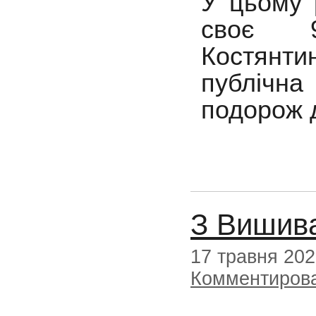
У цьому 
своє 9
Костянт
публічна
подорож 
З Вишива
17 травня 20
Комментиров