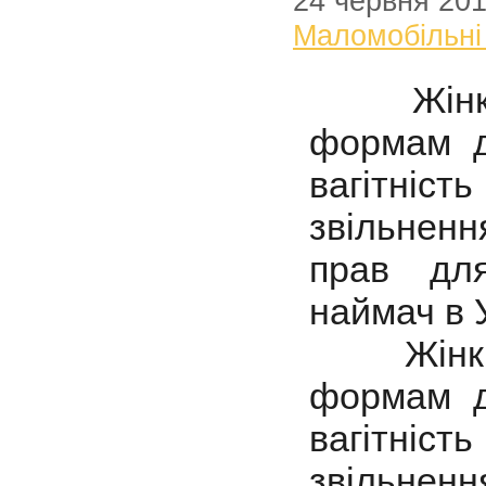
24 червня 20
Маломобільні
Жінки в 
формам д
вагітніс
звільненн
прав дл
наймач в У
Жінки в 
формам д
вагітніс
звільненн