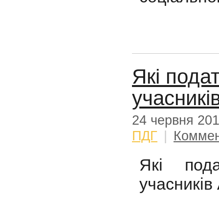
Які пода
учасникі
24 червня 20
ПДГ
|
Коммен
Які под
учасників