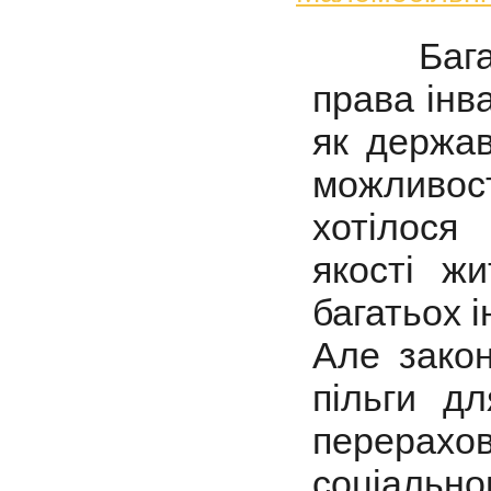
Багатьо
права інвал
як держав
можливос
хотілося
якості жи
багатьох і
Але закон
пільги дл
перерах
соціальног