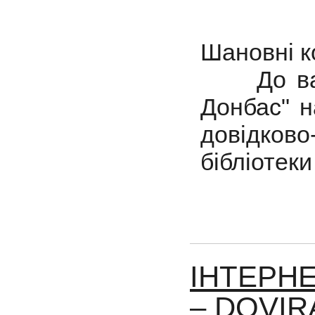
Шановні к
До вашо
Донбас" 
довідко
бібліотеки
ІНТЕРН
– DOVI