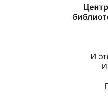
Центр
библиоте
И эт
И