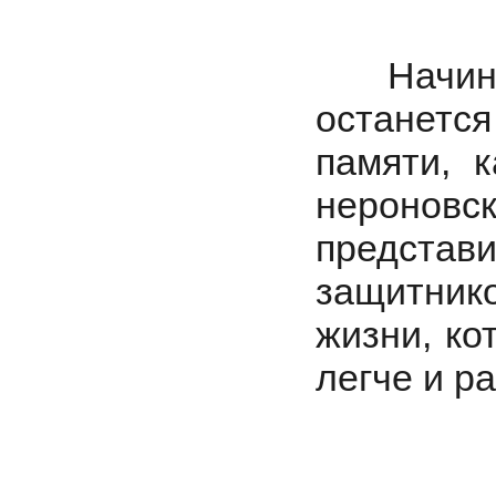
Начинаю
останется
памяти, 
нероновск
предста
защитник
жизни, к
легче и р