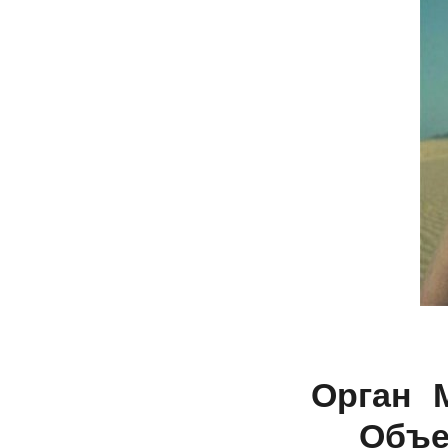
Орган 
Объе