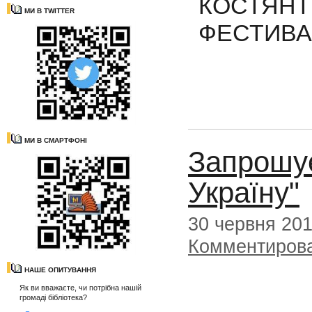
КОСТЯНТ
МИ В TWITTER
ФЕСТИВАЛ
МИ В СМАРТФОНІ
Запрошує
Україну"
30 червня 20
Комментиров
НАШЕ ОПИТУВАННЯ
Як ви вважаєте, чи потрібна нашій
громаді бібліотека?