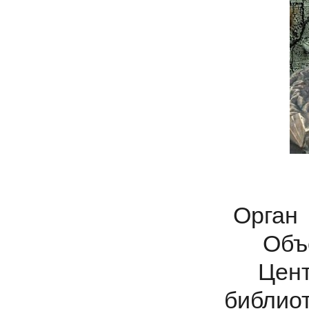
Орган
Объ
Цент
библиот