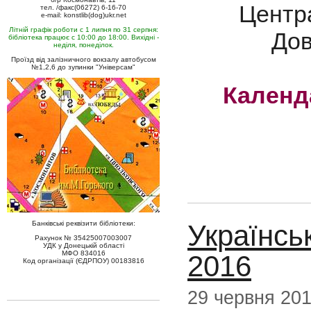
Центра
тел. /факс(06272) 6-16-70
e-mail: konstlib(dog)ukr.net
Літній графік роботи с 1 липня по 31 серпня:
Дов
бібліотека працює с 10:00 до 18:00. Вихідні -
неділя, понеділок.
Проїзд від залізничного вокзалу автобусом
№1,2,6 до зупинки "Універсам"
Календ
Українсь
Банківські реквізити бібліотеки:
Рахунок № 35425007003007
УДК у Донецькій області
МФО 834016
2016
Код організації (ЄДРПОУ) 00183816
29 червня 20