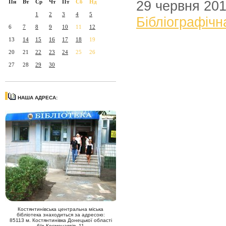
29 червня 20
Пн
Вт
Ср
Чт
Пт
Сб
Нд
1
2
3
4
5
Бібліографічн
6
7
8
9
10
11
12
13
14
15
16
17
18
19
20
21
22
23
24
25
26
27
28
29
30
НАША АДРЕСА:
Костянтинівська центральна міська
бібліотека знаходиться за адресою:
85113 м. Костянтинівка Донецької області
б/р Космонавтів, 11