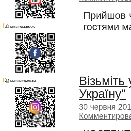
Прийшов ч
гостями м
МИ В FACEBOOK
Візьміть 
МИ В INSTAGRAM
Україну"
30 червня 20
Комментиров