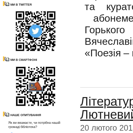
та кура
МИ В TWITTER
абонеме
Горько
Вячеслав
«Поезія –
МИ В СМАРТФОНІ
Літерату
Лютневий
НАШЕ ОПИТУВАННЯ
Як ви вважаєте, чи потрібна нашій
20 лютого 20
громаді бібліотека?