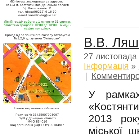
бібліотека знаходиться за адресою:
85113 м. Костянтинівка Донецької області
б/р Космонавтів, 11
тел. /факс(06272) 6-16-70
e-mail: konstlib(dog)ukr.net
Літній графік роботи с 1 липня по 31 серпня:
бібліотека працює с 10:00 до 18:00. Вихідні -
неділя, понеділок.
Проїзд від залізничного вокзалу автобусом
В.В. Ляш
№1,2,6 до зупинки "Універсам"
27 листопада
Iнформацiя
»
|
Комментиро
У рамках
«Костянт
Банківські реквізити бібліотеки:
2013 рок
Рахунок № 35425007003007
УДК у Донецькій області
МФО 834016
Код організації (ЄДРПОУ) 00183816
міської ш