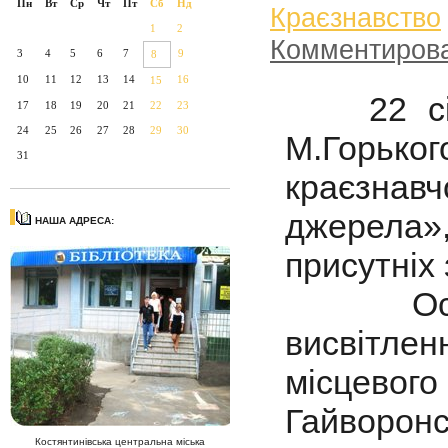
Пн
Вт
Ср
Чт
Пт
Сб
Нд
Краєзнавство
1
2
Комментиров
3
4
5
6
7
9
8
10
11
12
13
14
16
15
22 січн
17
18
19
20
21
22
23
24
25
26
27
28
29
30
М.Горьког
31
краєзна
джерела»
НАША АДРЕСА:
присутніх
Основн
висвітле
місцев
Гайворонс
Костянтинівська центральна міська