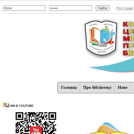
Реєстрація
Головна
Про бібліотеку
Нове
МИ В YOUTUBE