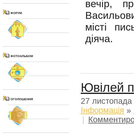
вечір, п
Васильов
ФОРУМ
місті пис
діяча.
ФОТОАЛЬБОМ
Ювілей п
27 листопада
ОГОЛОШЕННЯ
Iнформацiя
»
|
Комментиро