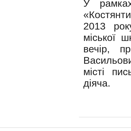
У рамках
«Костянт
2013 рок
міської ш
вечір, п
Васильов
місті пис
діяча.