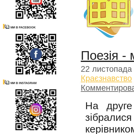
МИ В FACEBOOK
Поезія -
22 листопада
Краєзнавство
МИ В INSTAGRAM
Комментиров
На друге
зібралися
керівник