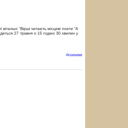
 вітальні “Вірші читають місцеві поети “А
удеться 27 травня о 15 годині 30 хвилин у
Детальнiше