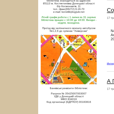
бібліотека знаходиться за адресою:
85113 м. Костянтинівка Донецької області
б/р Космонавтів, 11
Со
тел. /факс(06272) 6-16-70
e-mail: konstlib(dog)ukr.net
Літній графік роботи с 1 липня по 31 серпня:
17 тр
бібліотека працює с 10:00 до 18:00. Вихідні -
неділя, понеділок.
Проїзд від залізничного вокзалу автобусом
N
№1,2,6 до зупинки "Універсам"
А
2
Интер
А 
Банківські реквізити бібліотеки:
17 тр
Рахунок № 35425007003007
УДК у Донецькій області
МФО 834016
Код організації (ЄДРПОУ) 00183816