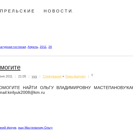
 П Р Е Л Ь С К И Е Н О В О С Т И.
атурная гостиная
,
Апрель
,
2011
,
26
могите
0
вня 2011
|
21:05
|
vvs
|
Спiлкування
»
Тема форуму
|
ОМОГИТЕ НАЙТИ ОЛЬГУ ВЛАДИМИРОВНУ МАСТЕПАНОВУ!К
mail:kirilyuk2008@km.ru
вний форум
,
ищу Мастепанову Ольгу