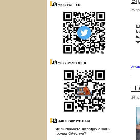
Ві
МИ В TWITTER
25 тр
Ш
В
щ
ч
МИ В СМАРТФОНІ
Анон
Но
24 тр
НАШЕ ОПИТУВАННЯ
Як ви вважаєте, чи потрібна нашій
громаді бібліотека?