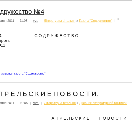
дружество №4
0
авня 2011
|
11:05
|
vvs
|
Літературна вітальня
»
Газета "Содружество"
|
4 С О Д Р У Ж Е С Т В О.
прель
011
активная газета "Содружество"
П Р Е Л Ь С К И Е Н О В О С Т И.
авня 2011
|
10:05
|
vvs
|
Літературна вітальня
»
Дневник литературной гостиной
|
А П Р Е Л Ь С К И Е Н О В О С Т И.