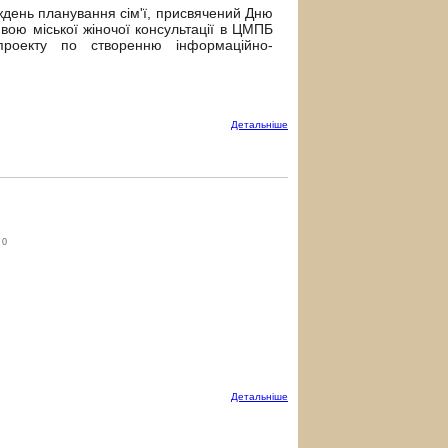
ждень планування сім'ї, присвячений Дню
ивою міської жіночої консультації в ЦМПБ
проекту по створенню інформаційно-
Детальнiше
0
Детальнiше