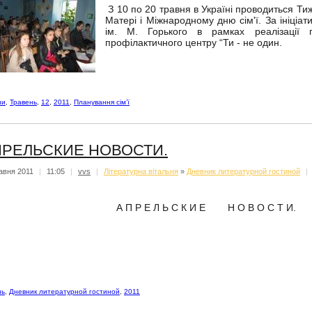
З 10 по 20 травня в Україні проводиться Ти
Матері і Міжнародному дню сім'ї. За ініціат
ім. М. Горького в рамках реалізації 
профілактичного центру “Ти - не один.
ни
,
Травень
,
12
,
2011
,
Планування сім’ї
ПРЕЛЬСКИЕ НОВОСТИ.
авня 2011
|
11:05
|
vvs
|
Літературна вітальня
»
Дневник литературной гостиной
|
 П Р Е Л Ь С К И Е Н О В О С Т И.
нь
,
Дневник литературной гостиной
,
2011