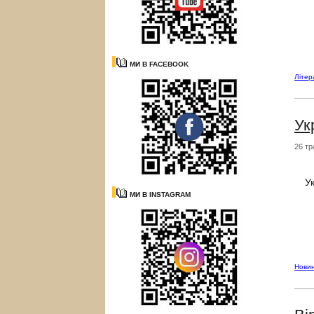
МИ В FACEBOOK
Літе
Ук
26 тр
У
МИ В INSTAGRAM
Нови