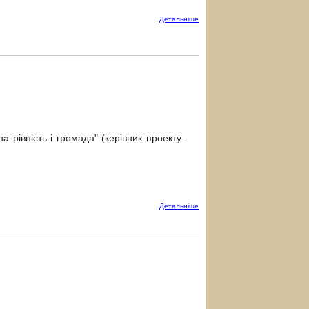
Детальнiше
 рівність і громада" (керівник проекту -
Детальнiше