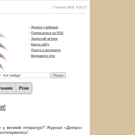
7 серпня 2026
,
4:16:18
»
Додати у вибране
»
Подписатися на RSS
»
Зворотній зв'язок
»
Карта сайту
»
Пошук в интернете
»
Відправити sms
ування
Різне
и!
 у великій літературі? Журнал «Дніпро»
оспілкуватись!