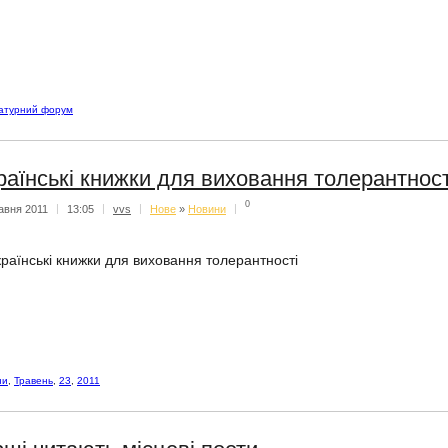
ратурний форум
раїнські книжки для виховання толерантност
0
авня 2011
|
13:05
|
vvs
|
Нове
»
Новини
|
країнські книжки для виховання толерантності
ни
,
Травень
,
23
,
2011