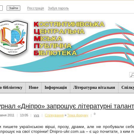
Реєстрація
Забув пароль
 бібліотеку
Нове
Iнформацiя
Літературна вітальня
Спiлк
рнал «Дніпро» запрошує літературні талант
0
авня 2011
|
13:05
|
vvs
|
Спiлкування
»
Тема форуму
|
и пишете українською вірші, прозу, драми, але не пробували себе
апрошує на свої сторінки! Dnipro-ukr.com.ua – є що почитати, з ким п