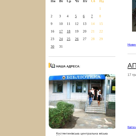
Пн
Вт
Ср
Чт
Пт
Сб
Нд
1
2
3
4
5
6
7
8
9
10
11
12
13
14
15
16
17
18
19
20
21
22
23
24
25
26
27
28
29
Нови
30
31
А
НАША АДРЕСА:
17 тр
А
Квіте
Костянтинівська центральна міська