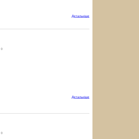
Детальнiше
0
Детальнiше
0