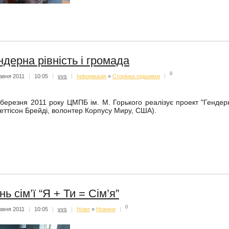
ндерна рівність і громада
0
авня 2011
|
10:05
|
vvs
|
Iнформацiя
»
Сторінка підшивки
|
 березня 2011 року ЦМПБ ім. М. Горького реалізує проект "Гендерна
еттісон Брейді, волонтер Корпусу Миру, США).
нь сім’ї “Я + Ти = Сім’я”
0
авня 2011
|
10:05
|
vvs
|
Нове
»
Новини
|