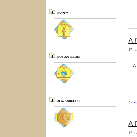
ФОРУМ
А 
17 тр
ФОТОАЛЬБОМ
А
ОГОЛОШЕННЯ
Литер
А 
17 тр