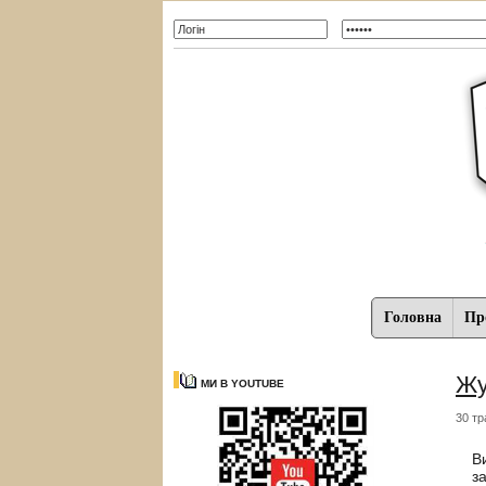
Головна
Про
Жу
МИ В YOUTUBE
30 тр
В
з