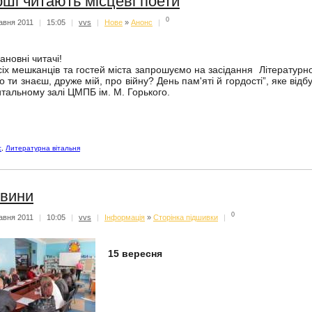
рші читають місцеві поети
0
авня 2011
|
15:05
|
vvs
|
Нове
»
Анонс
|
ановні читачі!
сіх мешканців та гостей міста запрошуємо на засідання Літературної
о ти знаєш, друже мій, про війну? День пам'яті й гордості”, яке відб
итальному залі ЦМПБ ім. М. Горького.
с
,
Литературна вітальня
вини
0
авня 2011
|
10:05
|
vvs
|
Iнформацiя
»
Сторінка підшивки
|
15 вересня