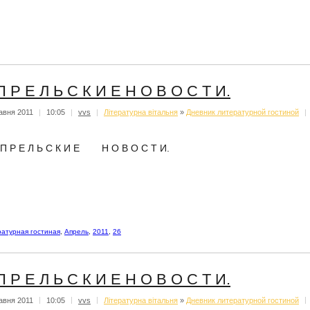
П Р Е Л Ь С К И Е Н О В О С Т И.
авня 2011
|
10:05
|
vvs
|
Літературна вітальня
»
Дневник литературной гостиной
|
 П Р Е Л Ь С К И Е Н О В О С Т И.
атурная гостиная
,
Апрель
,
2011
,
26
П Р Е Л Ь С К И Е Н О В О С Т И.
авня 2011
|
10:05
|
vvs
|
Літературна вітальня
»
Дневник литературной гостиной
|