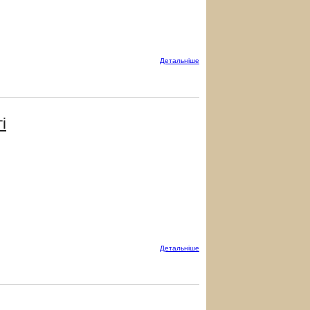
Детальнiше
і
Детальнiше