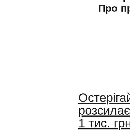
Про п
Остеріга
розсилає
1 тис. г