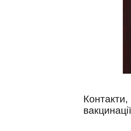
К
онтакти,
вакцинації