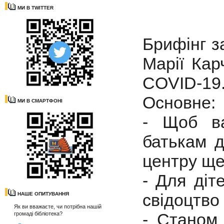
МИ В TWITTER
Брифінг з
Марії Кар
COVID-19
Основне:
МИ В СМАРТФОНІ
- Щоб ва
батькам д
центру щ
- Для діт
свідоцтво
НАШЕ ОПИТУВАННЯ
Як ви вважаєте, чи потрібна нашій
- Станом
громаді бібліотека?