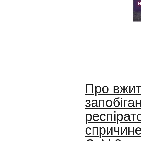
Про вжит
запобіга
респірат
спричине