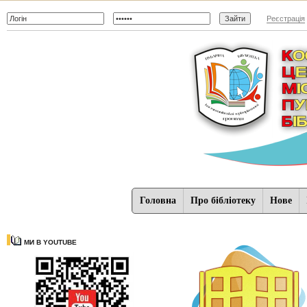
Реєстрація
Головна
Про бібліотеку
Нове
МИ В YOUTUBE