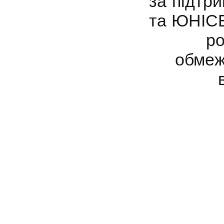
за підтр
та ЮНІСЕ
ро
обмеж