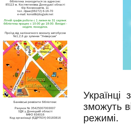
бібліотека знаходиться за адресою:
85113 м. Костянтинівка Донецької області
б/р Космонавтів, 11
тел. /факс(06272) 6-16-70
e-mail: konstlib(dog)ukr.net
Літній графік роботи с 1 липня по 31 серпня:
бібліотека працює с 10:00 до 18:00. Вихідні -
неділя, понеділок.
Проїзд від залізничного вокзалу автобусом
№1,2,6 до зупинки "Універсам"
Українці
Банківські реквізити бібліотеки:
зможуть в
Рахунок № 35425007003007
УДК у Донецькій області
режимі.
МФО 834016
Код організації (ЄДРПОУ) 00183816