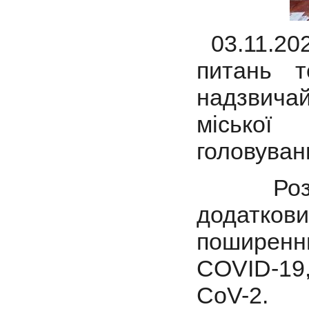
03.11.202
питань т
надзвича
міської
головуван
Розгля
додатко
поширенн
COVID-19,
CoV-2.