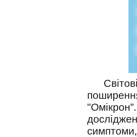
Світов
пошире
"Омікрон
дослідже
симптоми