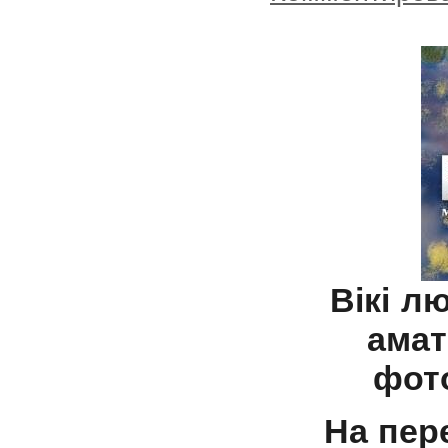
Вікі л
амат
фото
На пер