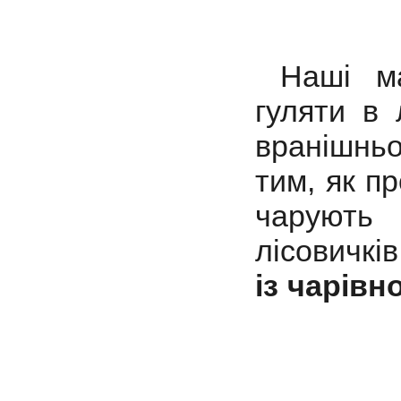
Наші м
гуляти в 
вранішньо
тим, як п
чарують 
лісовичків
із чарівн