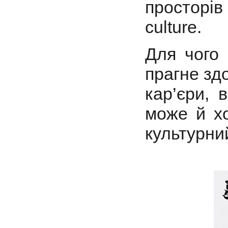
просторі
culture.
Для чого 
прагне зд
кар’єри, 
може й хо
культурний