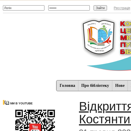
Реєстрація
Головна
Про бібліотеку
Нове
Відкритт
МИ В YOUTUBE
Костянтин