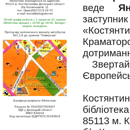
бібліотека знаходиться за адресою:
веде
Я
85113 м. Костянтинівка Донецької області
б/р Космонавтів, 11
тел. /факс(06272) 6-16-70
e-mail: konstlib(dog)ukr.net
заступ
Літній графік роботи с 1 липня по 31 серпня:
бібліотека працює с 10:00 до 18:00. Вихідні -
неділя, понеділок.
«Костянти
Проїзд від залізничного вокзалу автобусом
№1,2,6 до зупинки "Універсам"
Крамато
дотриман
Звертай
Європейсь
Костянтин
Банківські реквізити бібліотеки:
бібліотек
Рахунок № 35425007003007
УДК у Донецькій області
МФО 834016
Код організації (ЄДРПОУ) 00183816
85113 м. 