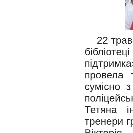
22 трав
бібліотец
підтрим
провела 
сумісно 
поліцейс
Тетяна і
тренери г
Вікторія.