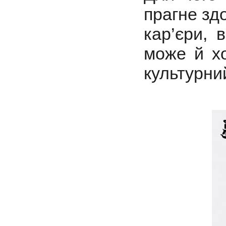
прагне зд
кар’єри, 
може й хо
культурний