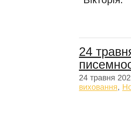
24 травн
писемност
24 травня 20
виховання
,
Н