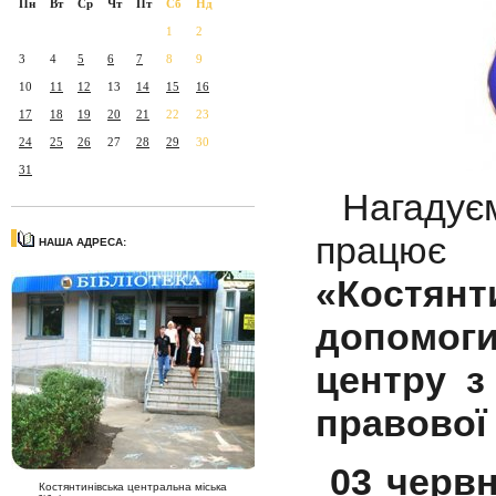
Пн
Вт
Ср
Чт
Пт
Сб
Нд
1
2
3
4
5
6
7
8
9
10
11
12
13
14
15
16
17
18
19
20
21
22
23
24
25
26
27
28
29
30
31
Нагадує
пра
НАША АДРЕСА:
«Костян
допомог
центру з
правової
03 червн
Костянтинівська центральна міська