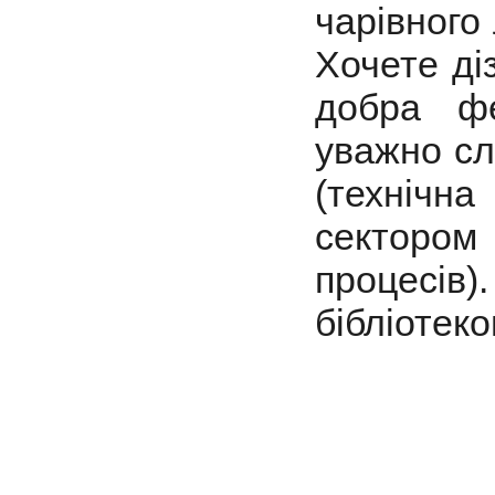
чарівного 
Хочете ді
добра ф
уважно сл
(технічн
секторо
процесі
бібліотеко