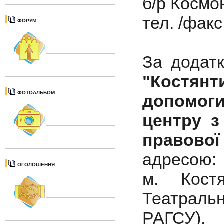
б/р Космон
тел. /факс
ФОРУМ
За додат
"Костян
ФОТОАЛЬБОМ
допомог
центру з
правово
адресою:
ОГОЛОШЕННЯ
м. Костя
Театраль
РАГСУ).