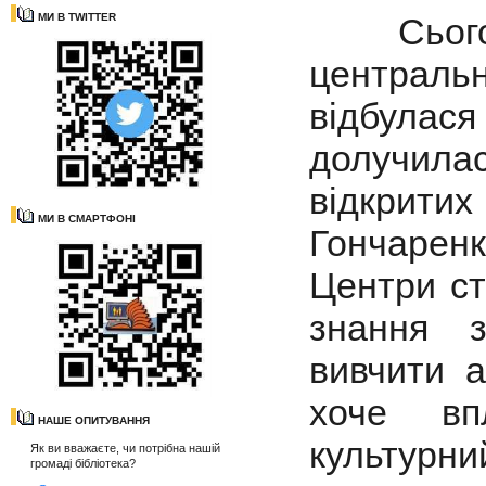
Сьогодні
МИ В TWITTER
централь
відбулася
долучил
відкрити
МИ В СМАРТФОНІ
Гончарен
Центри ст
знання з
вивчити а
хоче вп
НАШЕ ОПИТУВАННЯ
культурни
Як ви вважаєте, чи потрібна нашій
громаді бібліотека?