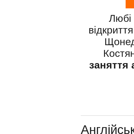
Любі 
відкриття
Щонед
Костя
заняття 
Англійсь