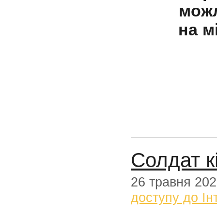
можл
на
м
Солдат к
26 травня 20
доступу до Ін