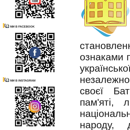
МИ В FACEBOOK
становле
ознаками п
українсько
незалежно
МИ В INSTAGRAM
своєї Ба
пам'яті, 
національ
народу, 