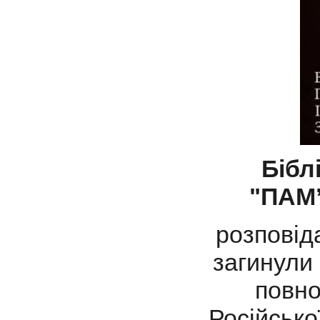
Бібл
"ПАМ
розповіда
загинули 
повно
Російсько