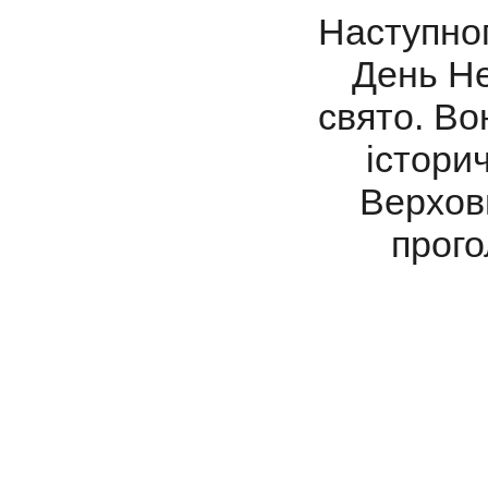
Наступног
День Не
свято. Во
історич
Верхов
прого