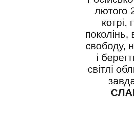
лютого 2
котрі,
поколінь, 
свободу, 
і берегт
світлі обл
завда
СЛА