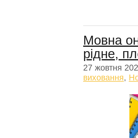
Мовна он
рідне, п
27 жовтня 20
виховання
,
Н