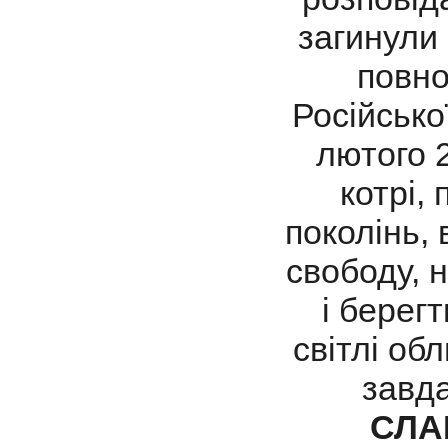
загинули 
повно
Російсько
лютого 2
котрі,
поколінь, 
свободу, 
і берегт
світлі обл
завда
СЛА