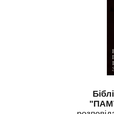
Бібл
"ПАМ
розповіда