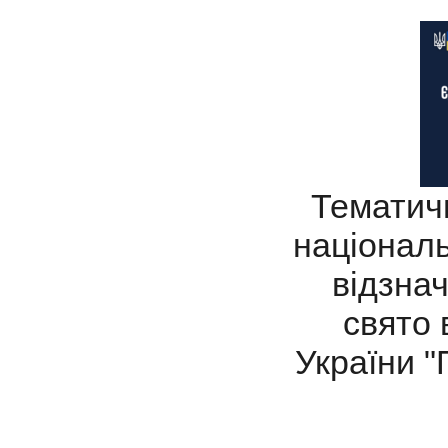
Тематичн
національ
відзна
свято
України "