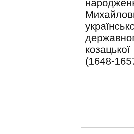
народже
Михайлови
українсь
державн
козацько
(1648-165