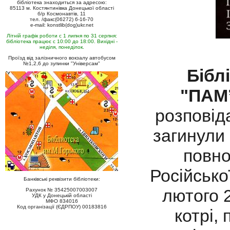
бібліотека знаходиться за адресою:
85113 м. Костянтинівка Донецької області
б/р Космонавтів, 11
тел. /факс(06272) 6-16-70
e-mail: konstlib(dog)ukr.net
Літній графік роботи с 1 липня по 31 серпня:
бібліотека працює с 10:00 до 18:00. Вихідні -
неділя, понеділок.
Проїзд від залізничного вокзалу автобусом
№1,2,6 до зупинки "Універсам"
Бібл
"ПАМ
розповіда
загинули 
повно
Російсько
Банківські реквізити бібліотеки:
лютого 2
Рахунок № 35425007003007
УДК у Донецькій області
МФО 834016
Код організації (ЄДРПОУ) 00183816
котрі,