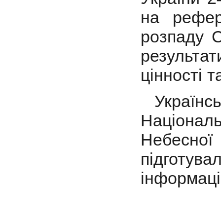
на рефер
розпаду С
результат
цінності т
Українськ
Національ
Небесної 
підготу
інформаці