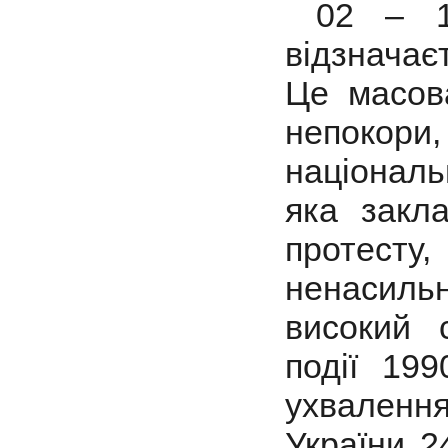
02 – 1
відзначає
Це масова
непоко
національ
яка закл
протес
ненасиль
високий с
події 19
ухваленн
України 2