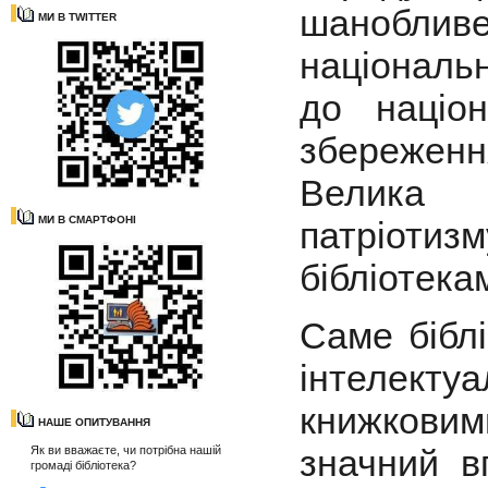
шанобли
МИ В TWITTER
національ
до націон
збереженн
Велика 
МИ В СМАРТФОНІ
патріотиз
бібліотека
Саме бібл
інтелектуа
книжкови
НАШЕ ОПИТУВАННЯ
значний в
Як ви вважаєте, чи потрібна нашій
громаді бібліотека?