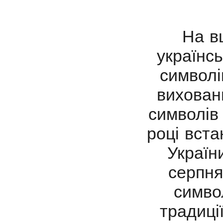
На вш
українс
символі
вихован
символів
році вст
Україн
серпня
символ
традиці