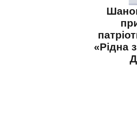
Шано
пр
патріо
«Рідна 
Д