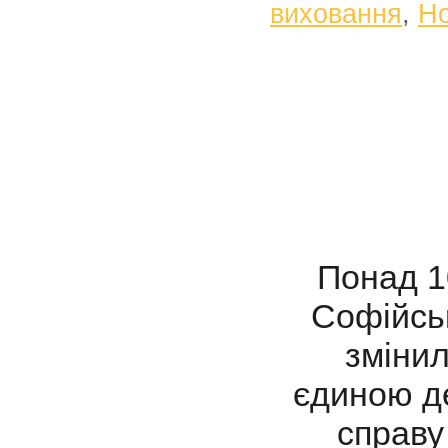
виховання
,
Н
Понад 100
Софійськ
змінил
єдиною д
справу