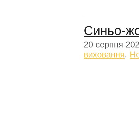
Синьо-жо
20 серпня 20
виховання
,
Н