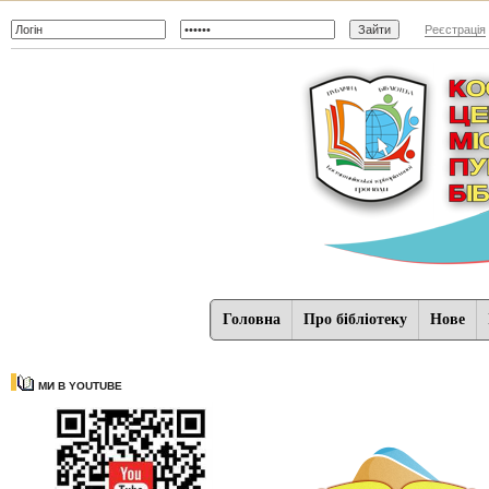
Реєстрація
Головна
Про бібліотеку
Нове
МИ В YOUTUBE