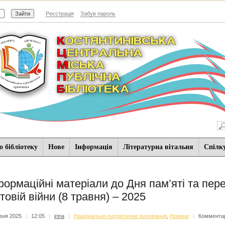
Реєстрація
Забув пароль
 бібліотеку
Нове
Iнформацiя
Літературна вітальня
Спiлк
формаційні матеріали до Дня пам’яті та пер
ітовій війни (8 травня) – 2025
вня 2025
|
12:05
|
irina
|
Національно-патріотичне виховання
,
Новини
|
Комментар