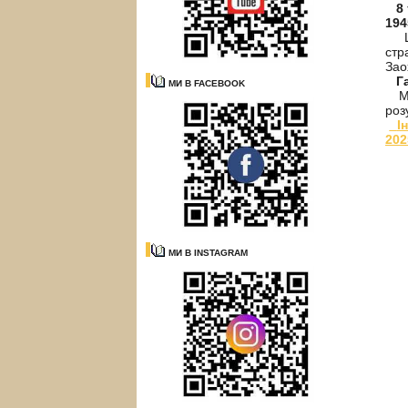
8
194
Цей
стр
Зао
Г
МИ В FACEBOOK
Ми 
роз
І
202
МИ В INSTAGRAM