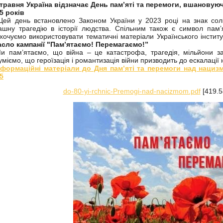
 травня Україна відзначає День пам’яті та перемоги, вшановуюч
5 років
 день встановлено Законом України у 2023 році на знак солі
ашну трагедію в історії людства. Спільним також є символ памʼя
хочуємо використовувати тематичні матеріали Українського інститут
асло кампанії "Пам’ятаємо! Перемагаємо!”
пам’ятаємо, що війна – це катастрофа, трагедія, мільйони заги
уміємо, що героїзація і романтизація війни призводить до ескалації 
нформаційні матеріали до Дня пам’яті та перемоги над нацизм
5
do-80-yi-rchnic-Premogi-nad-nacizmom.pdf
[419.5