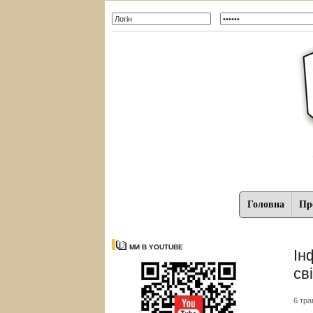
Головна
Про
МИ В YOUTUBE
Ін
св
6 тра