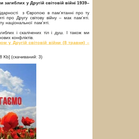
и загиблих у Другій світовій війні 1939–
дарності з Європою в пам’ятанні про ту
ті про Другу світову війну – мак памʼяті.
у національної пам'яті.
блих і скалічених тіл і душ. І також ми
нових конфліктів.
ом у Другій світовій війни (8 травня) –
8 Kb] (cкачиваний: 3)