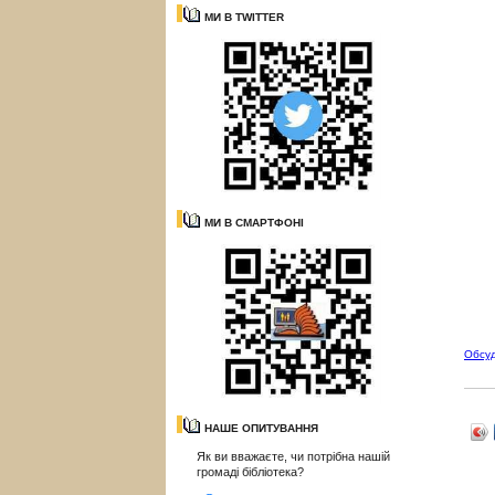
МИ В TWITTER
МИ В СМАРТФОНІ
Обсу
НАШЕ ОПИТУВАННЯ
Як ви вважаєте, чи потрібна нашій
громаді бібліотека?