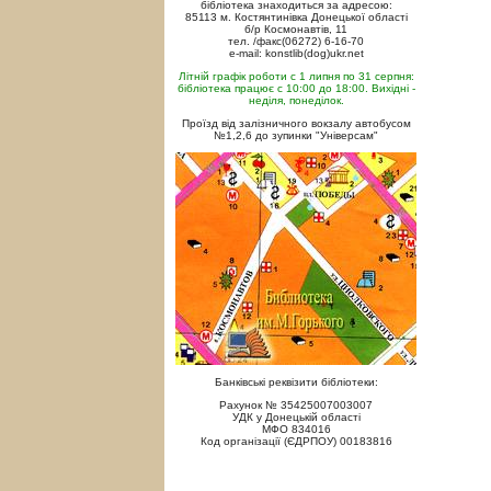
бібліотека знаходиться за адресою:
85113 м. Костянтинівка Донецької області
б/р Космонавтів, 11
тел. /факс(06272) 6-16-70
e-mail: konstlib(dog)ukr.net
Літній графік роботи с 1 липня по 31 серпня:
бібліотека працює с 10:00 до 18:00. Вихідні -
неділя, понеділок.
Проїзд від залізничного вокзалу автобусом
№1,2,6 до зупинки "Універсам"
Банківські реквізити бібліотеки:
Рахунок № 35425007003007
УДК у Донецькій області
МФО 834016
Код організації (ЄДРПОУ) 00183816