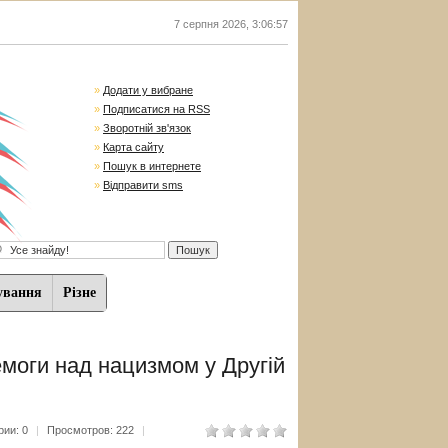
7 серпня 2026
,
3:06:57
»
Додати у вибране
»
Подписатися на RSS
»
Зворотній зв'язок
»
Карта сайту
»
Пошук в интернете
»
Відправити sms
ування
Різне
емоги над нацизмом у Другій
ии: 0
|
Просмотров: 222
|