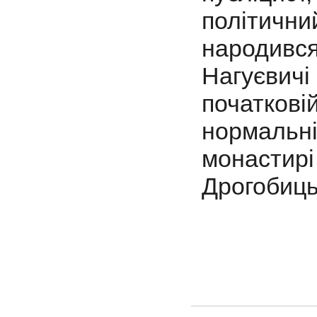
політич
народив
Нагуєвичі
початкові
нормаль
монасти
Дрогобицьк