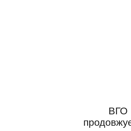
ВГО Укр
продовжу