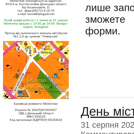
бібліотека знаходиться за адресою:
лише запо
85113 м. Костянтинівка Донецької області
б/р Космонавтів, 11
тел. /факс(06272) 6-16-70
e-mail: konstlib(dog)ukr.net
зможете 
Літній графік роботи с 1 липня по 31 серпня:
бібліотека працює с 10:00 до 18:00. Вихідні -
неділя, понеділок.
форми.
Проїзд від залізничного вокзалу автобусом
№1,2,6 до зупинки "Універсам"
Банківські реквізити бібліотеки:
День міс
Рахунок № 35425007003007
УДК у Донецькій області
МФО 834016
Код організації (ЄДРПОУ) 00183816
31 серпня 20