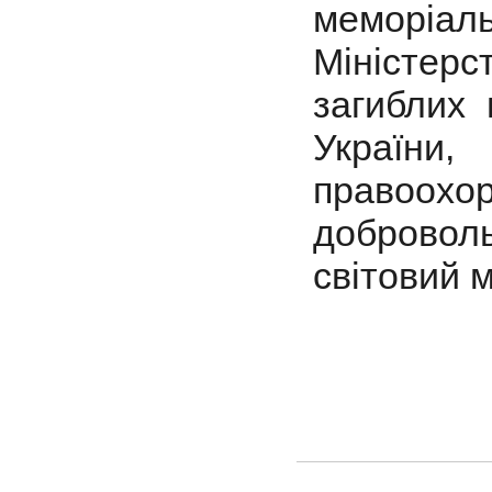
меморіа
Міністерс
загиблих 
України,
правоох
доброволь
світовий 