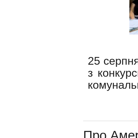
25 серпня
з конкурс
комунальн
Про Амер