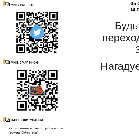
МИ В TWITTER
Будь
переход
Нагадує
МИ В СМАРТФОНІ
НАШЕ ОПИТУВАННЯ
Як ви вважаєте, чи потрібна нашій
громаді бібліотека?