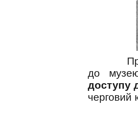
Прив
до
музе
доступу 
черговий 