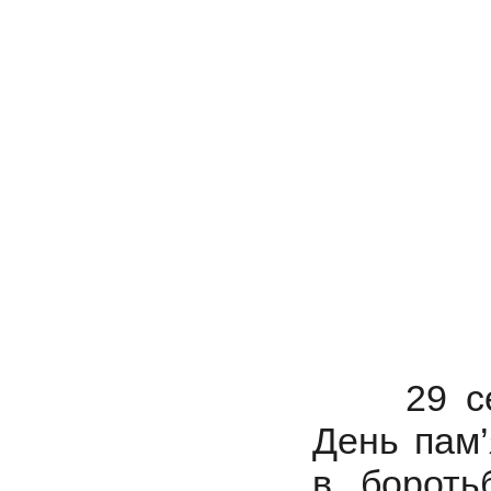
29 серпн
День пам’
в боротьб