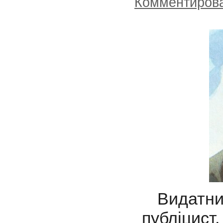
Комментиров
Видатний
публіцист