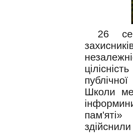
26 серп
захисників
незалежні
цілісніст
публічної
Школи мед
інформин
пам'яті
здійсн