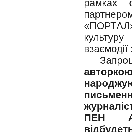
рамках о
партнеро
«ПОРТАЛ
культур
взаємодії
Запрош
авторко
народж
письм
журналі
ПЕН А
відбудеть