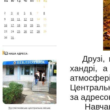
Пн
Вт
Ср
Чт
Пт
Сб
Нд
1
2
3
4
5
6
7
8
9
10
11
12
13
14
15
16
17
18
19
20
21
22
23
24
25
26
27
28
29
30
31
НАША АДРЕСА:
Друзі, п
хандрі, 
атмосфері
Центральн
за адресо
Навчанн
Костянтинівська центральна міська