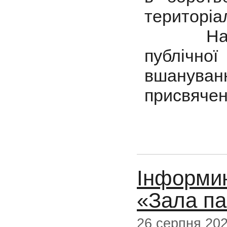
територіал
На Абон
публічної
вшанува
присвячен
Інформи
«Зала па
26 серпня 20