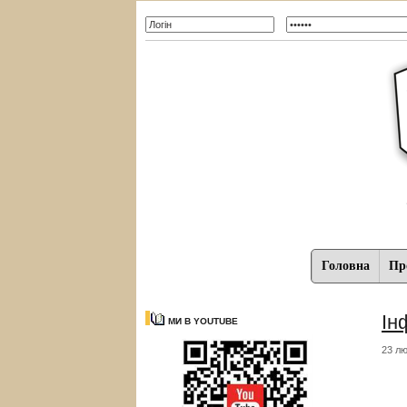
Головна
Про
Ін
МИ В YOUTUBE
23 лю