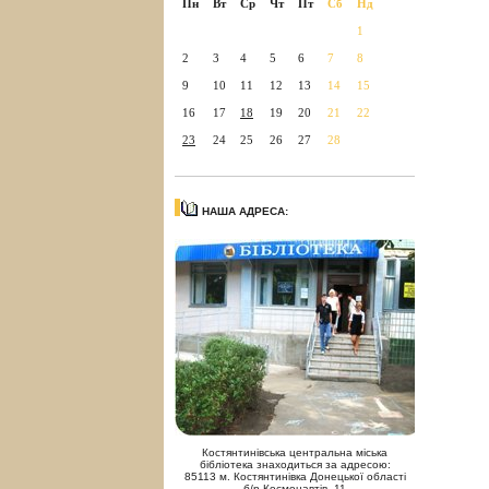
Пн
Вт
Ср
Чт
Пт
Сб
Нд
1
2
3
4
5
6
7
8
9
10
11
12
13
14
15
16
17
18
19
20
21
22
23
24
25
26
27
28
НАША АДРЕСА:
Костянтинівська центральна міська
бібліотека знаходиться за адресою:
85113 м. Костянтинівка Донецької області
б/р Космонавтів, 11