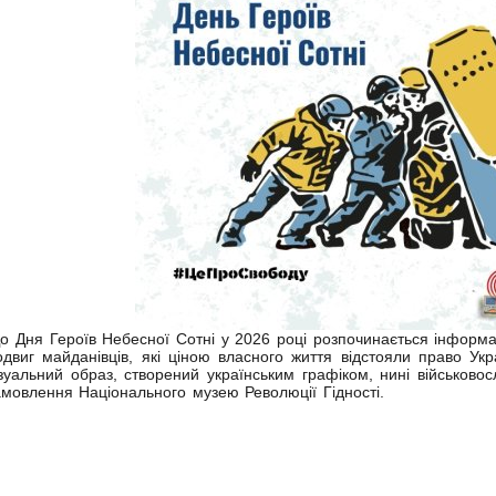
о Дня Героїв Небесної Сотні у 2026 році розпочинається інформа
одвиг майданівців, які ціною власного життя відстояли право Укр
ізуальний образ, створений українським графіком, нині військо
амовлення Національного музею Революції Гідності.