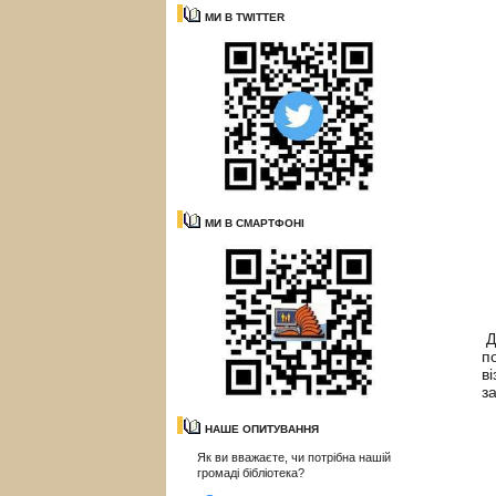
МИ В TWITTER
МИ В СМАРТФОНІ
Д
п
в
з
НАШЕ ОПИТУВАННЯ
Як ви вважаєте, чи потрібна нашій
громаді бібліотека?