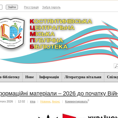
Реєстрація
Забув пароль
 бібліотеку
Нове
Iнформацiя
Літературна вітальня
Спiлк
формаційні матеріали – 2026 до початку Вій
0
того 2026
|
12:02
|
irina
|
Новини
,
Анонс
|
Комментировать