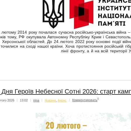
 лютому 2014 року почалася сучасна російсько-українська війна – 
оків тому, РФ окупувала Автономну Республіку Крим і Севастополь,
Херсонської областей. До 24 лютого 2022 року основні події війни
точилися на сході нашої країни. Хоча протистояння російській гібр
лінії фронту, а й на всій території 
 Дня Героїв Небесної Сотні 2026: старт ка
0
того 2026
|
13:02
|
irina
|
Новини
,
Анонс
|
Комментировать