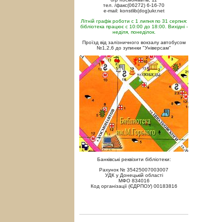
тел. /факс(06272) 6-16-70
e-mail: konstlib(dog)ukr.net
Літній графік роботи с 1 липня по 31 серпня:
бібліотека працює с 10:00 до 18:00. Вихідні -
неділя, понеділок.
Проїзд від залізничного вокзалу автобусом
№1,2,6 до зупинки "Універсам"
Банківські реквізити бібліотеки:
Рахунок № 35425007003007
УДК у Донецькій області
МФО 834016
Код організації (ЄДРПОУ) 00183816