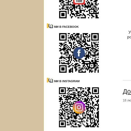
МИ В FACEBOOK
У
р
МИ В INSTAGRAM
До
18 лю