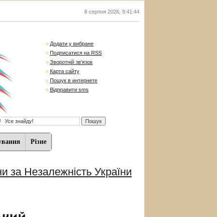
8 серпня 2026
,
9:41:45
»
Додати у вибране
»
Подписатися на RSS
»
Зворотній зв'язок
»
Карта сайту
»
Пошук в интернете
»
Відправити sms
ування
Різне
ни за Незалежність України