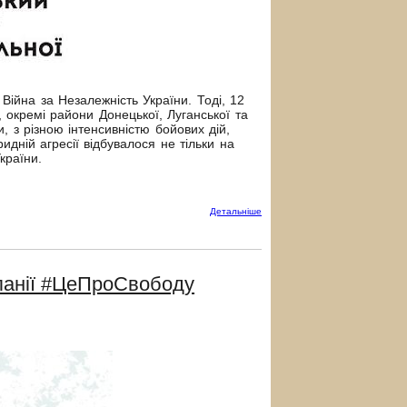
Війна за Незалежність України. Тоді, 12
 окремі райони Донецької, Луганської та
, з різною інтенсивністю бойових дій,
идній агресії відбувалося не тільки на
України.
Детальнiше
мпанії #ЦеПроСвободу