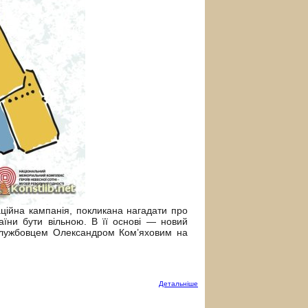
ційна кампанія, покликана нагадати про
аїни бути вільною. В її основі — новий
вослужбовцем Олександром Ком’яховим на
Детальнiше