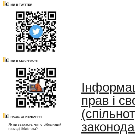
МИ В TWITTER
МИ В СМАРТФОНІ
Інформац
прав і с
(спільно
НАШЕ ОПИТУВАННЯ
законода
Як ви вважаєте, чи потрібна нашій
громаді бібліотека?