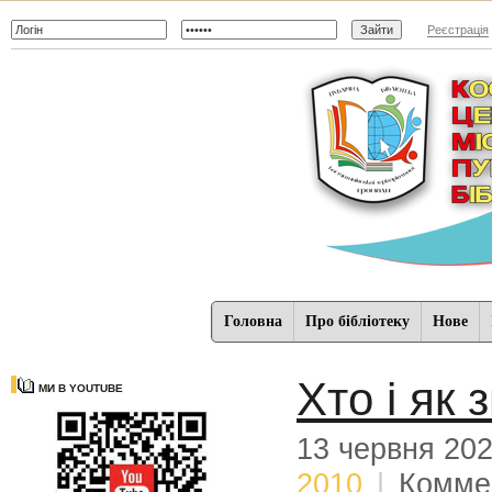
Реєстрація
Головна
Про бібліотеку
Нове
Хто і як
МИ В YOUTUBE
13 червня 20
2010
|
Комме