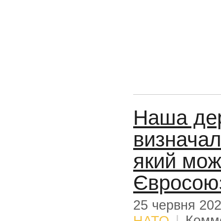
Наша дер
визначал
який мож
Євросоюз
25 червня 20
НАТО
|
Комм