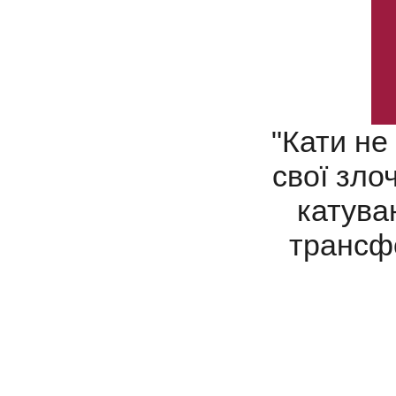
"Кати не
свої зло
катува
трансф