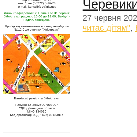
Черевик
тел. /факс(06272) 6-16-70
e-mail: konstlib(dog)ukr.net
Літній графік роботи с 1 липня по 31 серпня:
27 червня 20
бібліотека працює с 10:00 до 18:00. Вихідні -
неділя, понеділок.
читає дітям"
,
Проїзд від залізничного вокзалу автобусом
№1,2,6 до зупинки "Універсам"
Банківські реквізити бібліотеки:
Рахунок № 35425007003007
УДК у Донецькій області
МФО 834016
Код організації (ЄДРПОУ) 00183816