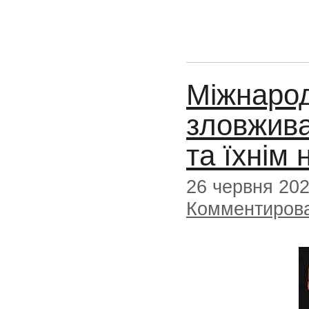
Міжнарод
зловжив
та їхнім
26 червня 20
Комментиров