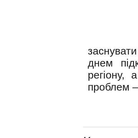
заснуват
днем під
регіону, 
проблем –