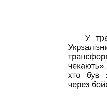
У травн
Укрзаліз
трансформ
чекають».
хто був 
через бойо