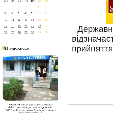
Пн
Вт
Ср
Чт
Пт
Сб
Нд
1
2
3
4
5
6
7
8
9
10
11
12
13
14
15
16
Державне
17
18
19
20
21
22
23
24
25
26
27
28
29
30
відзнача
прийняття 
НАША АДРЕСА:
Костянтинівська центральна міська
бібліотека знаходиться за адресою:
85113 м. Костянтинівка Донецької області
б/р Космонавтів, 11