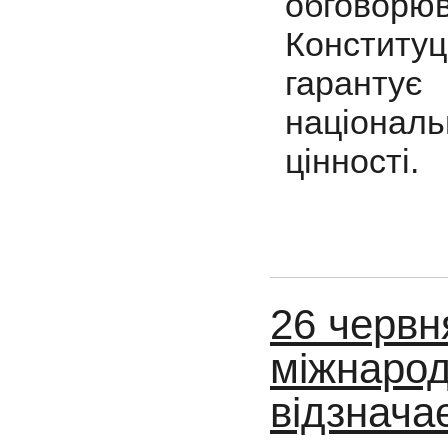
обгово
Конституц
гаранту
націонал
цінності.
26 червн
міжнарод
відзнача