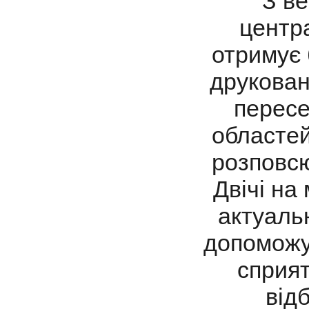
З ве
центра
отримує 
друкован
пересе
областей
розповсю
Двічі на
актуаль
допоможут
сприя
від