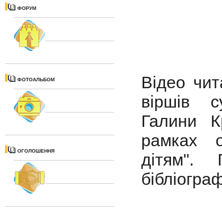
ФОРУМ
Відео чит
ФОТОАЛЬБОМ
віршів с
Галини К
рамках о
ОГОЛОШЕННЯ
дітям".
бібліогра