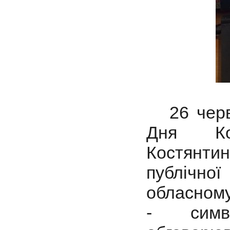
26 червн
Дня Кон
Костянт
публічно
обласному
- симв