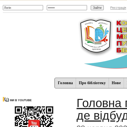
Реєстрація
Головна
Про бібліотеку
Нове
Головна п
МИ В YOUTUBE
де відбу