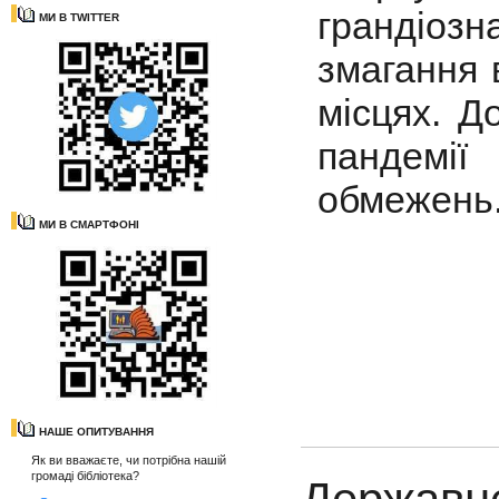
грандіоз
МИ В TWITTER
змагання 
місцях. Д
пандемії
обмежень
МИ В СМАРТФОНІ
НАШЕ ОПИТУВАННЯ
Як ви вважаєте, чи потрібна нашій
громаді бібліотека?