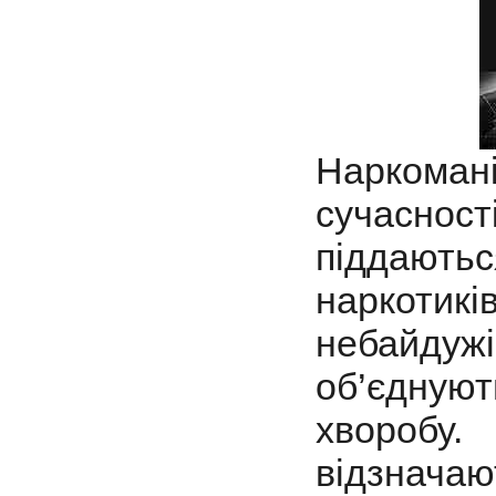
Наркоман
сучасност
піддаютьс
наркотикі
небайдужі
об’єднуют
хворобу.
відзнача