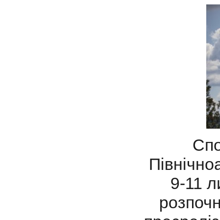
Спо
Північно
9-11 л
розпочн