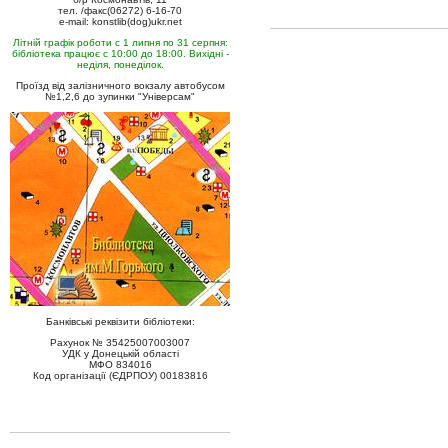
тел. /факс(06272) 6-16-70
e-mail: konstlib(dog)ukr.net
Літній графік роботи с 1 липня по 31 серпня:
бібліотека працює с 10:00 до 18:00. Вихідні -
неділя, понеділок.
Проїзд від залізничного вокзалу автобусом
№1,2,6 до зупинки "Універсам"
Банківські реквізити бібліотеки:
Рахунок № 35425007003007
УДК у Донецькій області
МФО 834016
Код організації (ЄДРПОУ) 00183816