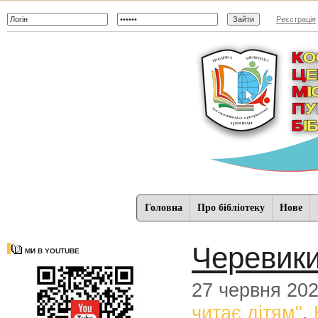
Реєстрація
Головна
Про бібліотеку
Нове
Черевик
МИ В YOUTUBE
27 червня 20
читає дітям"
,