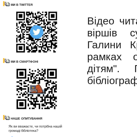
МИ В TWITTER
Відео чит
віршів с
Галини К
рамках о
МИ В СМАРТФОНІ
дітям".
бібліогра
НАШЕ ОПИТУВАННЯ
Як ви вважаєте, чи потрібна нашій
громаді бібліотека?