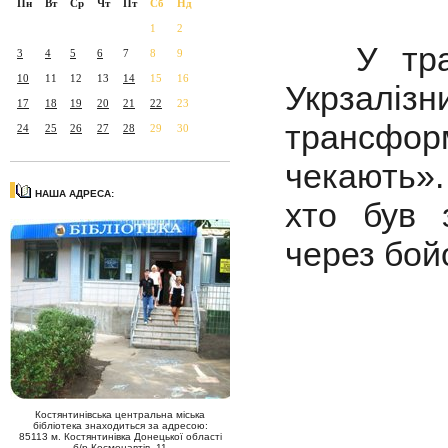
Пн
Вт
Ср
Чт
Пт
Сб
Нд
1
2
У травн
3
4
5
6
7
8
9
10
11
12
13
14
15
16
Укрзаліз
17
18
19
20
21
22
23
трансформ
24
25
26
27
28
29
30
чекають».
НАША АДРЕСА:
хто був 
через бойо
Костянтинівська центральна міська
бібліотека знаходиться за адресою:
85113 м. Костянтинівка Донецької області
б/р Космонавтів, 11