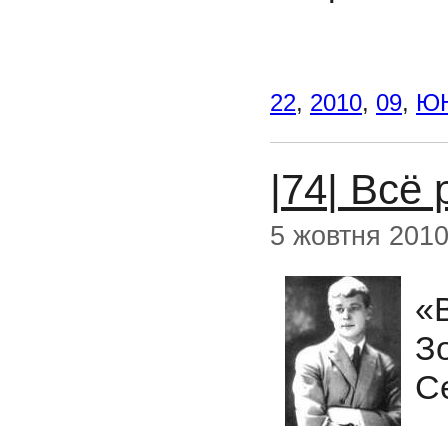
22
,
2010
,
09
,
Ю
|74| Всё 
5 жовтня 201
«
З
С