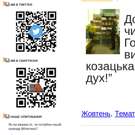
МИ В TWITTER
Д
ч
Г
в
МИ В СМАРТФОНІ
козацьк
дух!”
Жовтень
,
Темат
НАШЕ ОПИТУВАННЯ
Як ви вважаєте, чи потрібна нашій
громаді бібліотека?