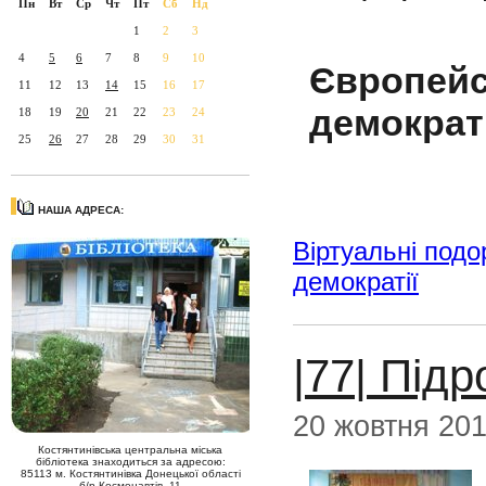
Пн
Вт
Ср
Чт
Пт
Сб
Нд
1
2
3
4
5
6
7
8
9
10
Європе
11
12
13
14
15
16
17
демократі
18
19
20
21
22
23
24
25
26
27
28
29
30
31
НАША АДРЕСА:
Віртуальні подо
демократії
|77| Під
20 жовтня 20
Костянтинівська центральна міська
бібліотека знаходиться за адресою:
85113 м. Костянтинівка Донецької області
б/р Космонавтів, 11