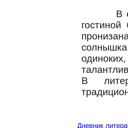
В сентя
гостиной
прониза
солнышка
одиноки
талантлив
В лите
традицион
Дневник литера