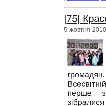
|75| Крас
5 жовтня 201
громадян.
Всесвітні
перше за
зібралися