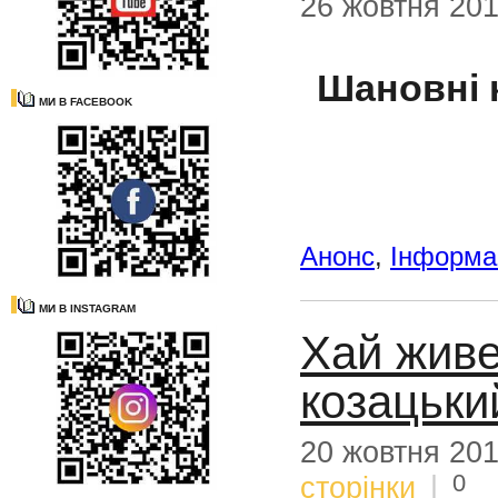
26 жовтня 20
Шановні 
МИ В FACEBOOK
Анонс
,
Інформац
МИ В INSTAGRAM
Хай живе
козацьки
20 жовтня 20
0
сторінки
|