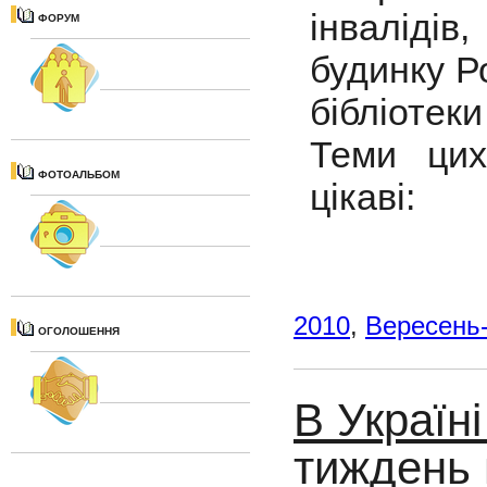
інваліді
ФОРУМ
будинку Р
бібліотек
Теми цих
ФОТОАЛЬБОМ
цікаві:
2010
,
Вересень
ОГОЛОШЕННЯ
В Україн
тиждень 