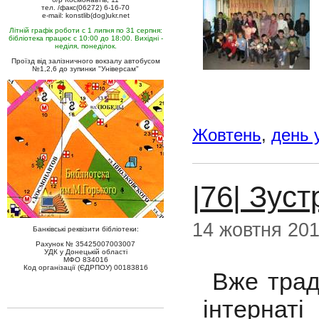
тел. /факс(06272) 6-16-70
e-mail: konstlib(dog)ukr.net
Літній графік роботи с 1 липня по 31 серпня:
бібліотека працює с 10:00 до 18:00. Вихідні -
неділя, понеділок.
Проїзд від залізничного вокзалу автобусом
№1,2,6 до зупинки "Універсам"
Жовтень
,
день 
|76| Зус
14 жовтня 20
Банківські реквізити бібліотеки:
Рахунок № 35425007003007
УДК у Донецькій області
МФО 834016
Код організації (ЄДРПОУ) 00183816
Вже тради
інтернат