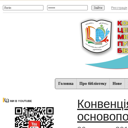
Реєстрація
Головна
Про бібліотеку
Нове
Конвенці
МИ В YOUTUBE
основопо