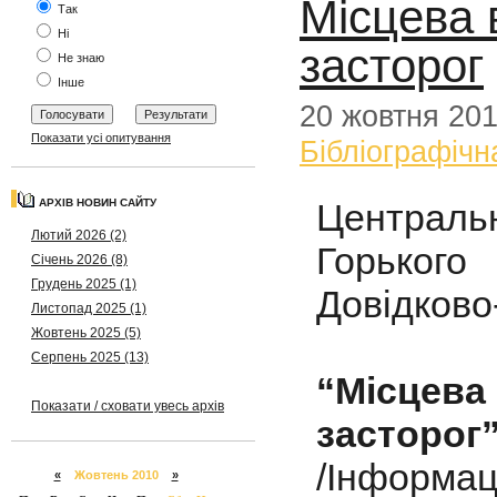
Місцева 
Так
Ні
засторог
Не знаю
Інше
20 жовтня 20
Показати усі опитування
Бібліографічн
Центральн
АРХІВ НОВИН САЙТУ
Лютий 2026 (2)
Горького
Січень 2026 (8)
Грудень 2025 (1)
Довідково
Листопад 2025 (1)
Жовтень 2025 (5)
Серпень 2025 (13)
“Місцев
Показати / сховати увесь архів
засторог
/Інформац
«
Жовтень 2010
»