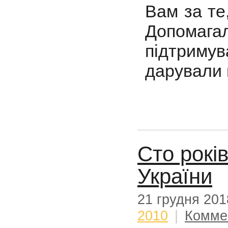
Вам за те
Допомагал
підтрим
дарували н
Сто рокі
України
21 грудня 201
2010
|
Комме