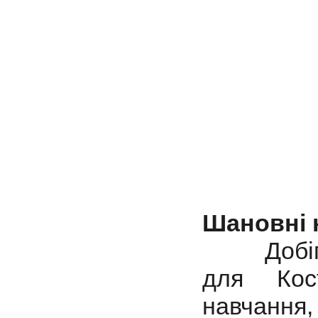
Шановні н
Добігає 
для Кос
навчання,