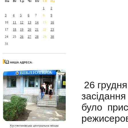
Пн
Вт
Ср
Чт
Пт
Сб
Нд
1
2
3
4
5
6
7
8
9
10
11
12
13
14
15
16
17
18
19
20
21
22
23
24
25
26
27
28
29
30
31
НАША АДРЕСА:
26 грудня
засідання
було прис
режисеров
Костянтинівська центральна міська