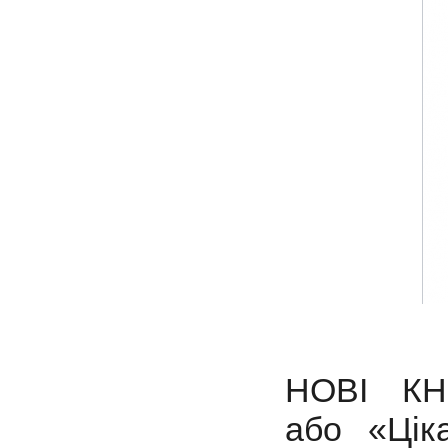
НОВІ К
а
бо
«Цік