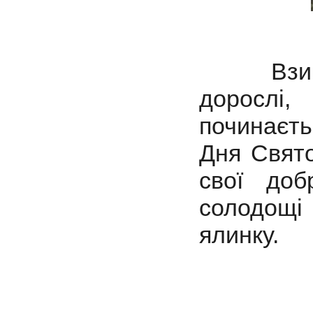
Взимку є
дорослі,
починаєть
Дня Свято
свої доб
солодощ
ялинку.