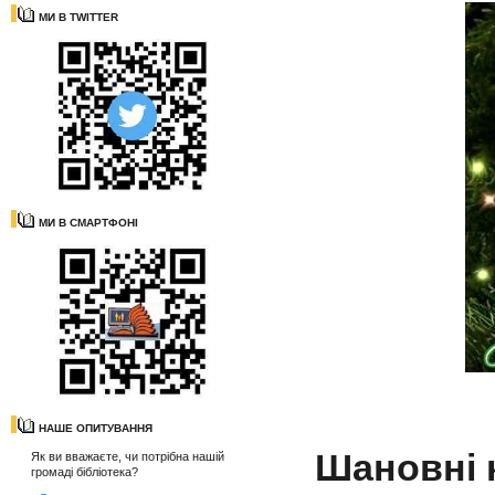
МИ В TWITTER
МИ В СМАРТФОНІ
НАШЕ ОПИТУВАННЯ
Шановні 
Як ви вважаєте, чи потрібна нашій
громаді бібліотека?