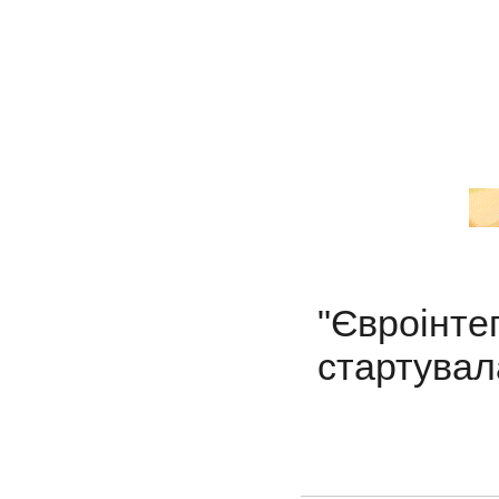
"Євроін
стартувал