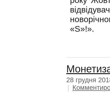
відвідув
новорічно
«S»!».
Монетиза
28 грудня 201
|
Комментиро