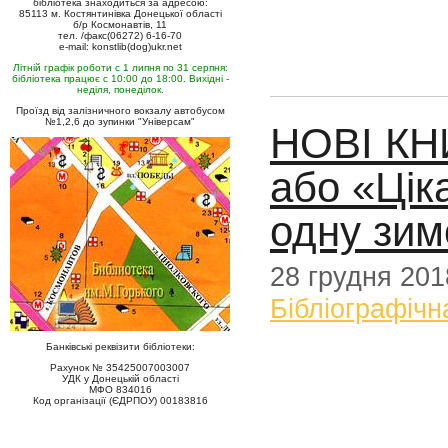
бібліотека знаходиться за адресою:
85113 м. Костянтинівка Донецької області
б/р Космонавтів, 11
тел. /факс(06272) 6-16-70
e-mail: konstlib(dog)ukr.net
Літній графік роботи с 1 липня по 31 серпня:
бібліотека працює с 10:00 до 18:00. Вихідні -
неділя, понеділок.
Проїзд від залізничного вокзалу автобусом
№1,2,6 до зупинки "Універсам"
НОВІ КН
або «Ціка
одну зим
28 грудня 201
Бібліографічн
Банківські реквізити бібліотеки:
Рахунок № 35425007003007
УДК у Донецькій області
МФО 834016
Код організації (ЄДРПОУ) 00183816