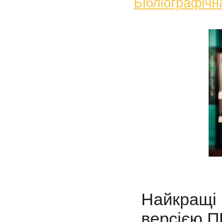
Бібліографічн
Найкращі
версією П