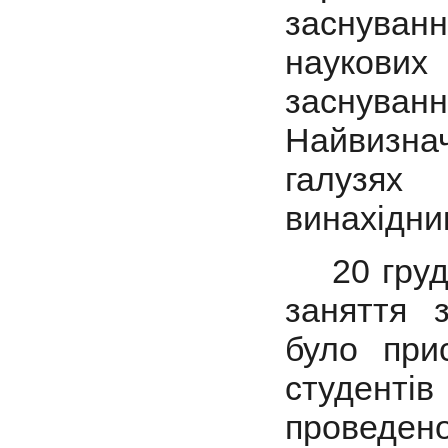
заснуван
наукових
заснува
Найвизнач
галузях
винахідни
20 грудн
заняття 
було при
студентів
проведен