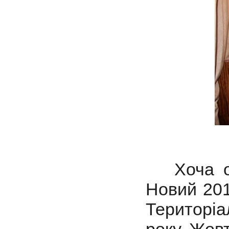
Хоча офі
Новий 2019
Територіа
року Жовт