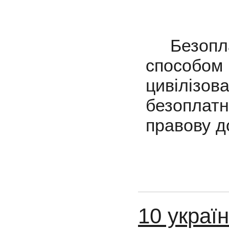
Безопла
способ
цивілізов
безоплатн
правову д
10 україн