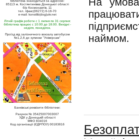
На умова
бібліотека знаходиться за адресою:
85113 м. Костянтинівка Донецької області
б/р Космонавтів, 11
працюв
тел. /факс(06272) 6-16-70
e-mail: konstlib(dog)ukr.net
Літній графік роботи с 1 липня по 31 серпня:
підприєм
бібліотека працює с 10:00 до 18:00. Вихідні -
неділя, понеділок.
наймом.
Проїзд від залізничного вокзалу автобусом
№1,2,6 до зупинки "Універсам"
Банківські реквізити бібліотеки:
Рахунок № 35425007003007
УДК у Донецькій області
МФО 834016
Безоплат
Код організації (ЄДРПОУ) 00183816