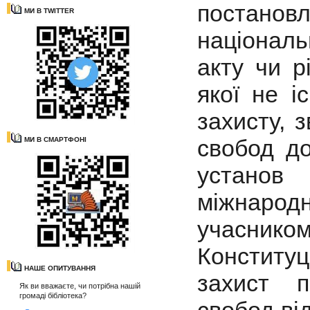
постано
МИ В TWITTER
національ
акту чи р
якої не і
захисту, 
свобод до
МИ В СМАРТФОНІ
установ
міжнаро
учасник
Конституц
НАШЕ ОПИТУВАННЯ
захист 
Як ви вважаєте, чи потрібна нашій
громаді бібліотека?
свобод від