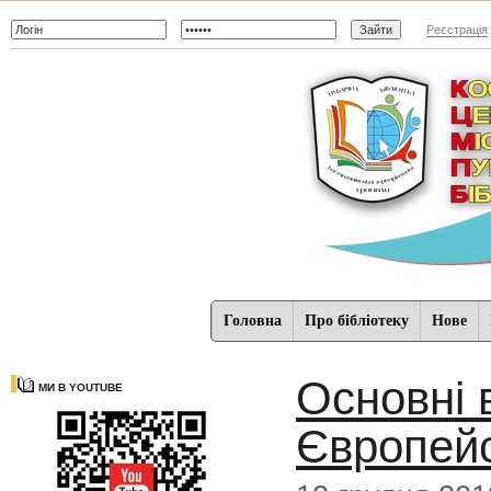
Реєстрація
Головна
Про бібліотеку
Нове
Основні 
МИ В YOUTUBE
Європейс