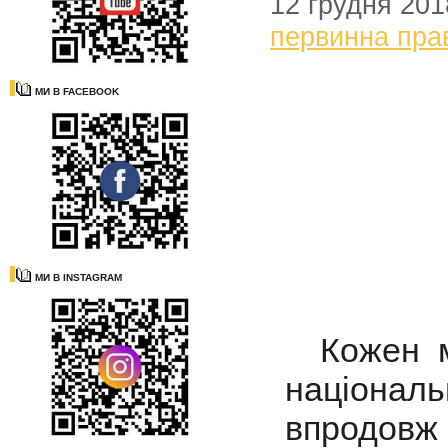
12 грудня 201
первинна пра
МИ В FACEBOOK
МИ В INSTAGRAM
Кожен ма
націонал
впродо