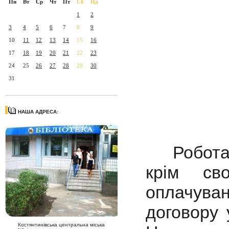
Пн
Вт
Ср
Чт
Пт
Сб
Нд
1
2
3
4
5
6
7
8
9
10
11
12
13
14
15
16
17
18
19
20
21
22
23
24
25
26
27
28
29
30
31
НАША АДРЕСА:
Робота 
крім сво
оплачува
договору 
Костянтинівська центральна міська