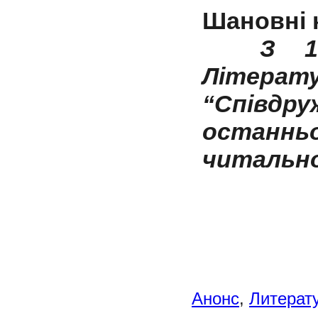
Шановні 
З 1 сі
Літер
“Співдр
останньо
читально
Анонс
,
Литерату