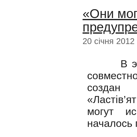
«Они мог
предупр
20 січня 2012
В этом 
совмест
создан 
«Ластів’
могут и
началось 