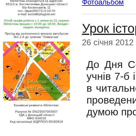
Фотоальбом
бібліотека знаходиться за адресою:
85113 м. Костянтинівка Донецької області
б/р Космонавтів, 11
тел. /факс(06272) 6-16-70
e-mail: konstlib(dog)ukr.net
Літній графік роботи с 1 липня по 31 серпня:
Урок істо
бібліотека працює с 10:00 до 18:00. Вихідні -
неділя, понеділок.
Проїзд від залізничного вокзалу автобусом
№1,2,6 до зупинки "Універсам"
26 січня 2012
До Дня С
учнів 7-б 
в читальн
проведени
Банківські реквізити бібліотеки:
думою про 
Рахунок № 35425007003007
УДК у Донецькій області
МФО 834016
Код організації (ЄДРПОУ) 00183816