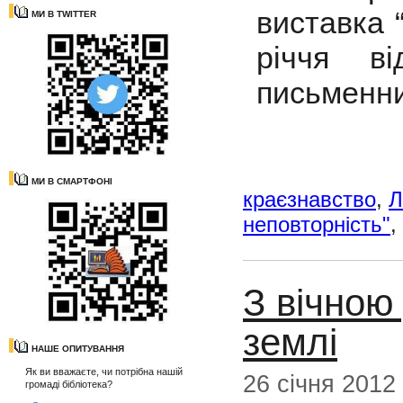
виставка 
МИ В TWITTER
річчя в
письменни
МИ В СМАРТФОНІ
краєзнавство
,
Л
неповторність"
,
З вічною
землі
НАШЕ ОПИТУВАННЯ
Як ви вважаєте, чи потрібна нашій
26 січня 2012
громаді бібліотека?