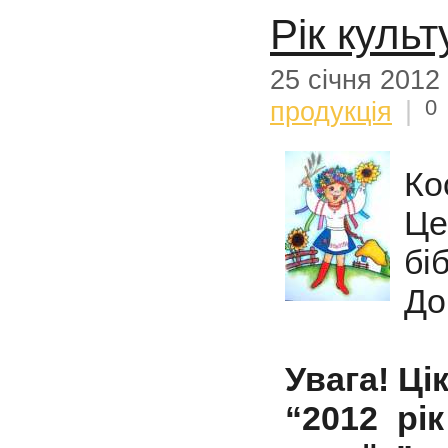
Рік куль
25 січня 2012
0
продукція
|
Ко
Ц
бі
До
Увага! Цік
“2012 рі