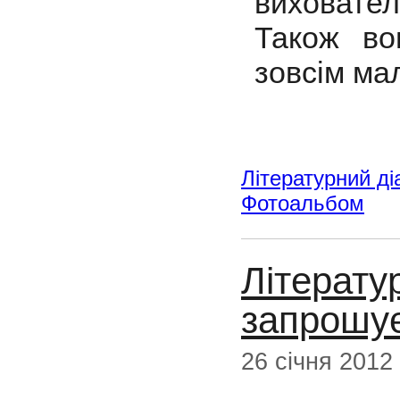
виховател
Також во
зовсім ма
Літературний ді
Фотоальбом
Літерату
запрошу
26 січня 2012