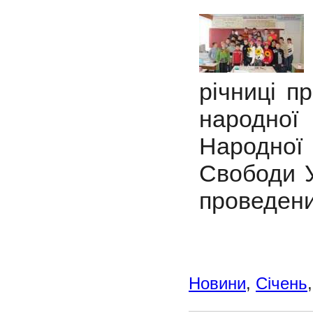
річниці п
народної 
Народної
Свободи У
проведени
Новини
,
Січень