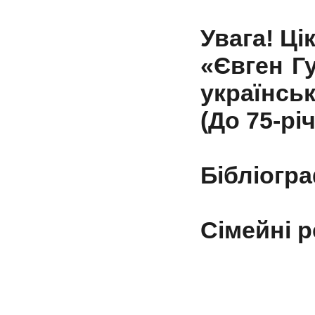
Увага! Цік
«Євген Г
українськ
(До 75-рі
Бібліогр
Сімейні 