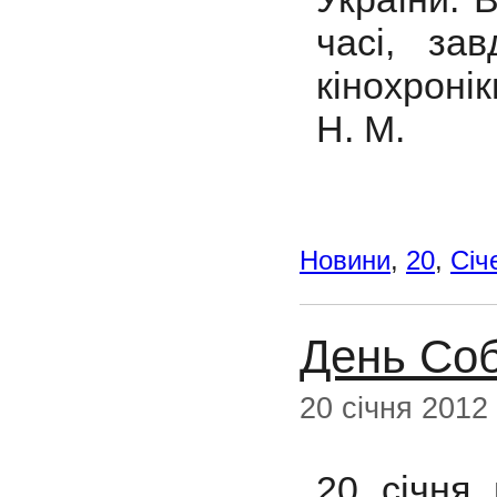
часі, за
кінохронік
Н. М.
Новини
,
20
,
Cіч
День Соб
20 січня 2012
20 січня