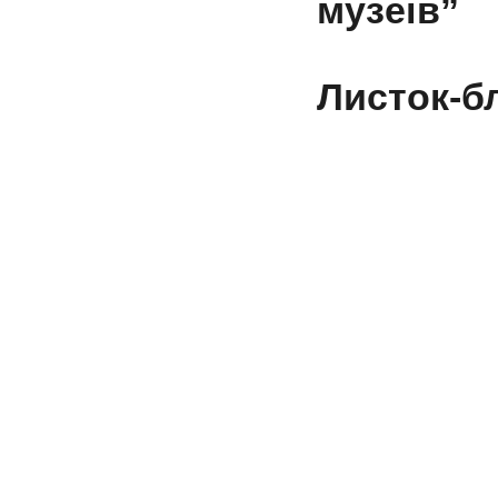
музеїв”
Листок-б