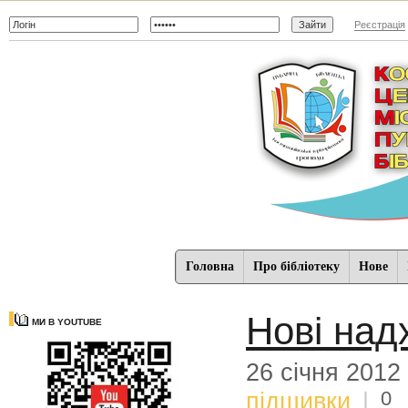
Реєстрація
Головна
Про бібліотеку
Нове
Нові над
МИ В YOUTUBE
26 січня 2012
0
підшивки
|