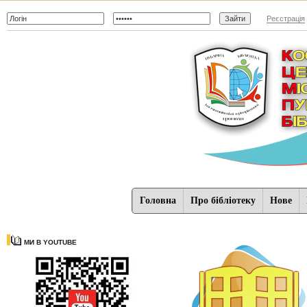
Реєстрація
Головна
Про бібліотеку
Нове
МИ В YOUTUBE