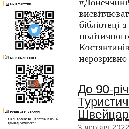
#Донеччин
МИ В TWITTER
висвітлюва
бібліотеці 
політично
Костянтинів
нерозривно 
МИ В СМАРТФОНІ
До 90-рі
Туристич
Швейцар
НАШЕ ОПИТУВАННЯ
Як ви вважаєте, чи потрібна нашій
громаді бібліотека?
3 червня 202