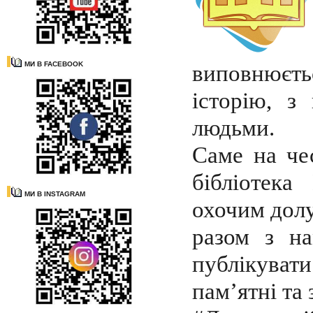
МИ В FACEBOOK
виповнюєть
історію, з
людьми.
Саме на че
бібліотека
МИ В INSTAGRAM
охочим долу
разом з н
публікуват
пам’ятні та 