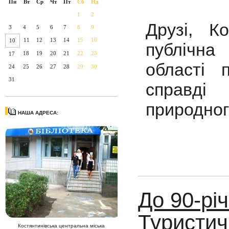
Пн
Вт
Ср
Чт
Пт
Сб
Нд
1
2
Друзі, К
3
4
5
6
7
8
9
11
12
13
14
15
16
10
публічна 
18
19
20
21
22
23
17
області 
24
25
26
27
28
29
30
31
справді
природного
НАША АДРЕСА:
До 90-рі
Туристичн
Костянтинівська центральна міська