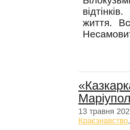
відтінкі
життя. Вс
Несамовит
«Казкарка
Маріупол
13 травня 20
Краєзнавство