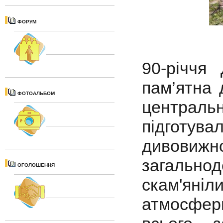
ФОРУМ
90-річчя
пам’ятна 
ФОТОАЛЬБОМ
централь
підготу
дивовижн
загальнод
ОГОЛОШЕННЯ
скам'ян
атмосфер