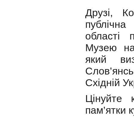
Друзі, К
публічна 
області 
Музею на
який ви
Слов’янсь
Східній Ук
Цінуйте 
пам’ятки к