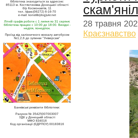
бібліотека знаходиться за адресою:
скам'яні
85113 м. Костянтинівка Донецької області
б/р Космонавтів, 11
тел. /факс(06272) 6-16-70
e-mail: konstlib(dog)ukr.net
28 травня 20
Літній графік роботи с 1 липня по 31 серпня:
бібліотека працює с 10:00 до 18:00. Вихідні -
неділя, понеділок.
Краєзнавство
Проїзд від залізничного вокзалу автобусом
№1,2,6 до зупинки "Універсам"
Банківські реквізити бібліотеки:
Рахунок № 35425007003007
УДК у Донецькій області
МФО 834016
Код організації (ЄДРПОУ) 00183816