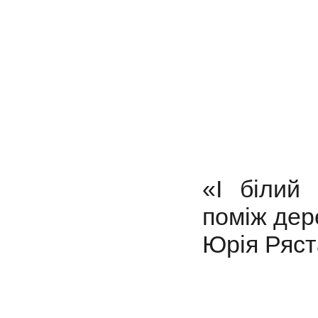
«І білий
поміж дер
Юрія Ряст