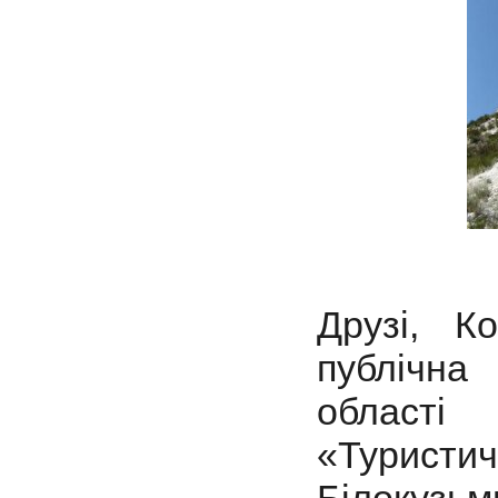
Друзі, К
публічна 
області 
«Туристи
Білокузьм