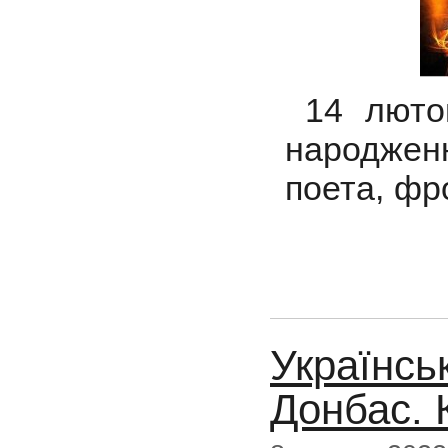
14 люто
народжен
поета, фр
Українсь
Донбас. 