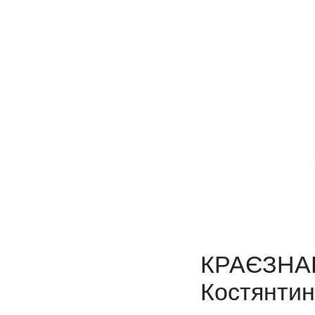
КРАЄЗ
Костянтині