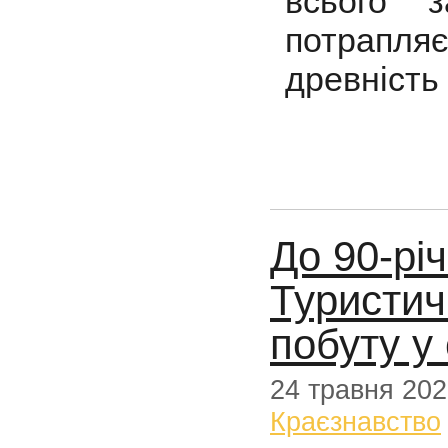
всього з
потрапляє
древність
До 90-рі
Туристич
побуту у
24 травня 20
Краєзнавство