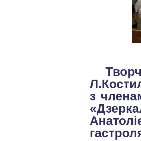
Творча
Л.Кости
з члена
«Дзерк
Анато
гастрол