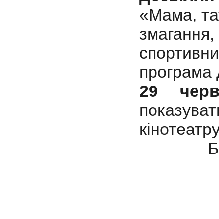
«Мама, тат
змагання
спортивн
програма 
29 чер
показув
кінотеатру
Б