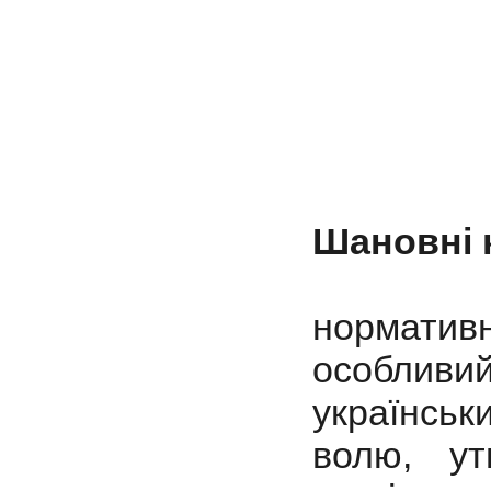
Шановні 
Консти
нормати
особливи
українсь
волю, ут