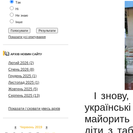
Так
Ні
Не знаю
Інше
Показати усі опитування
АРХІВ НОВИН САЙТУ
Лютий 2026 (2)
Січень 2026 (8)
Грудень 2025 (1)
Листопад 2025 (1)
Жовтень 2025 (5)
І знову, 
Серпень 2025 (13)
українськ
Показати / сховати увесь архів
майорить
діти з та
«
Червень 2019
»