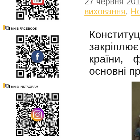
27 червня 20
виховання
,
Н
МИ В FACEBOOK
Констит
закріплю
країни, 
основні п
МИ В INSTAGRAM