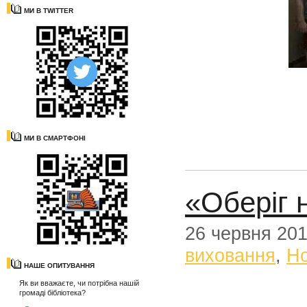
МИ В TWITTER
МИ В СМАРТФОНІ
«Оберіг 
26 червня 20
виховання
,
Н
НАШЕ ОПИТУВАННЯ
Як ви вважаєте, чи потрібна нашій
громаді бібліотека?