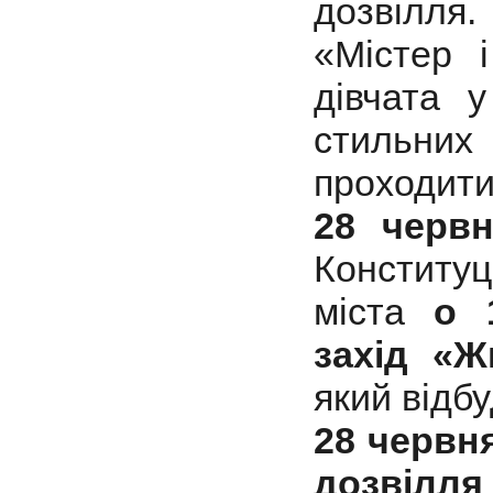
дозвілля.
«Містер 
дівчата 
стильни
проходити
28 черв
Конституц
міста
о 
захід «Ж
який відбу
28 червня
дозвіл