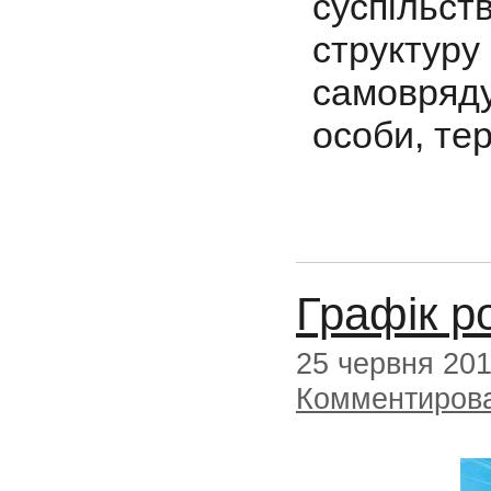
суспільст
структур
самовряд
особи, те
Графік ро
25 червня 20
Комментиров