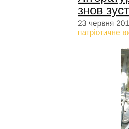
знов зуст
23 червня 20
патріотичне в