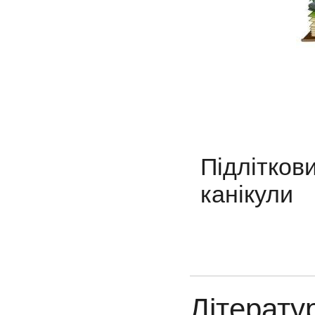
Підлітков
канікули
Літерату