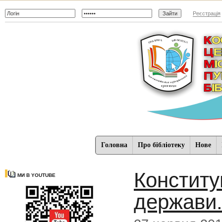
Реєстрація
Головна
Про бібліотеку
Нове
Конститу
МИ В YOUTUBE
держави