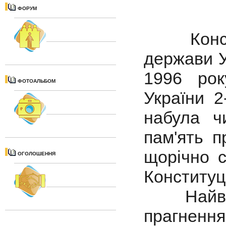
ФОРУМ
Кон
держави У
1996 рок
ФОТОАЛЬБОМ
України 2
набула ч
пам'ять п
щорічно с
ОГОЛОШЕННЯ
Конституці
Найвищий
прагнен