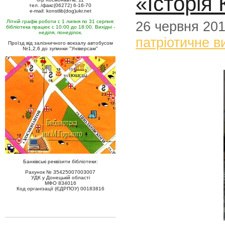
«Історія 
тел. /факс(06272) 6-16-70
e-mail: konstlib(dog)ukr.net
Літній графік роботи с 1 липня по 31 серпня:
26 червня 20
бібліотека працює с 10:00 до 18:00. Вихідні -
неділя, понеділок.
патріотичне в
Проїзд від залізничного вокзалу автобусом
№1,2,6 до зупинки "Універсам"
Банківські реквізити бібліотеки:
Рахунок № 35425007003007
УДК у Донецькій області
МФО 834016
Код організації (ЄДРПОУ) 00183816