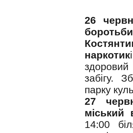
26 черв
боротьби
Костянти
наркотик
здоровий
забігу. З
парку куль
27 чер
міський 
14:00 бі