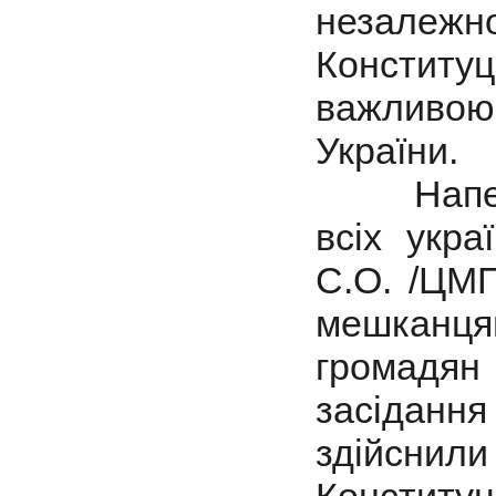
незалежно
Констит
важливою
України.
Напередо
всіх укра
С.О. /ЦМП
мешканц
громадян 
засідання
здійснил
Конституці