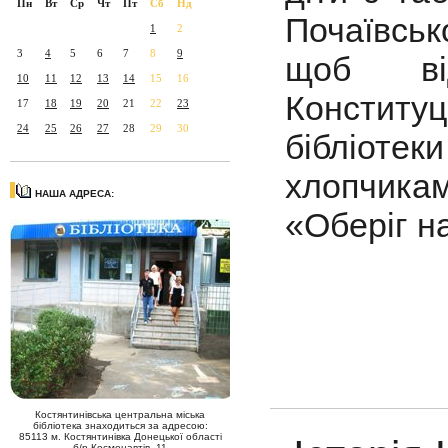
Пн
Вт
Ср
Чт
Пт
Сб
Нд
Почаївськ
1
2
3
4
5
6
7
8
9
щоб від
10
11
12
13
14
15
16
Конститу
17
18
19
20
21
22
23
24
25
26
27
28
29
30
бібліоте
хлопчикам
НАША АДРЕСА:
«Оберіг н
Костянтинівська центральна міська
бібліотека знаходиться за адресою:
85113 м. Костянтинівка Донецької області
б/р Космонавтів, 11