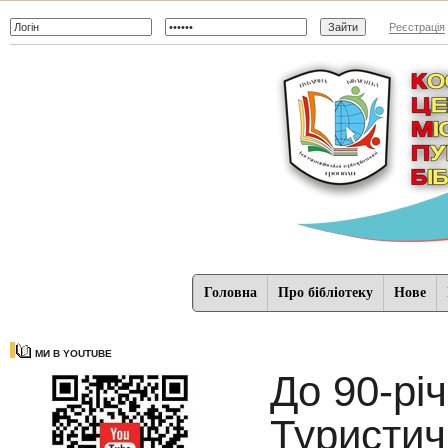
Реєстрація
Головна
Про бібліотеку
Нове
МИ В YOUTUBE
До 90-рі
Туристич