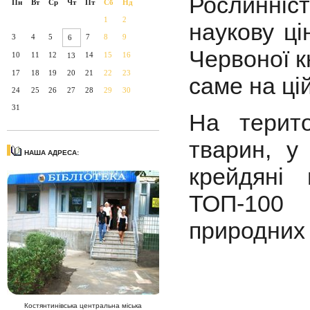
Рослинніс
Пн
Вт
Ср
Чт
Пт
Сб
Нд
1
2
наукову ці
3
4
5
7
8
9
6
Червоної к
10
11
12
14
15
16
13
17
18
19
20
21
22
23
саме на цій
24
25
26
27
28
29
30
31
На терито
тварин, у
НАША АДРЕСА:
крейдяні 
ТОП-100 
природних 
Костянтинівська центральна міська