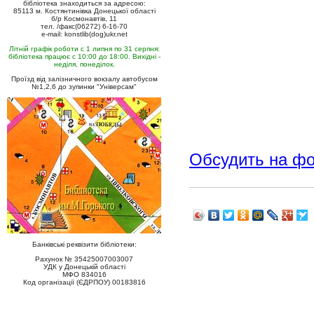
бібліотека знаходиться за адресою:
85113 м. Костянтинівка Донецької області
б/р Космонавтів, 11
тел. /факс(06272) 6-16-70
e-mail: konstlib(dog)ukr.net
Літній графік роботи с 1 липня по 31 серпня:
бібліотека працює с 10:00 до 18:00. Вихідні -
неділя, понеділок.
Проїзд від залізничного вокзалу автобусом
№1,2,6 до зупинки "Універсам"
Обсудить на ф
Банківські реквізити бібліотеки:
Рахунок № 35425007003007
УДК у Донецькій області
МФО 834016
Код організації (ЄДРПОУ) 00183816