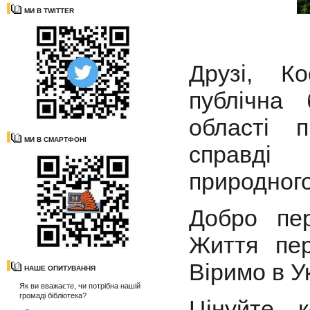
МИ В TWITTER
Друзі, Ко
публічна 
області 
МИ В СМАРТФОНІ
справді 
природного 
Добро пе
Життя пе
Віримо в У
НАШЕ ОПИТУВАННЯ
Як ви вважаєте, чи потрібна нашій
громаді бібліотека?
Цінуйте 