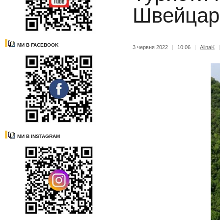
Швейцар
МИ В FACEBOOK
3 червня 2022
|
10:06
|
AlinaK
МИ В INSTAGRAM