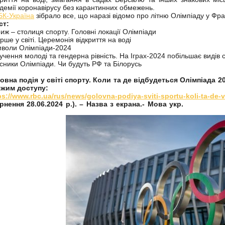
демії коронавірусу без карантинних обмежень.
К-Україна
зібрало все, що наразі відомо про літню Олімпіаду у Фран
ст:
иж – столиця спорту. Головні локації Олімпіади
рше у світі. Церемонія відкриття на воді
воли Олімпіади-2024
учення молоді та гендерна рівність. На Іграх-2024 побільшає видів 
сники Олімпіади. Чи будуть РФ та Білорусь
овна подія у світі спорту. Коли та де відбудеться Олімпіада 2
ежим доступу:
ps://www.rbc.ua/rus/news/golovna-podiya-sviti-sportu-koli-ta-de
рнення 28.06.2024 р.). – Назва з екрана.- Мова укр.