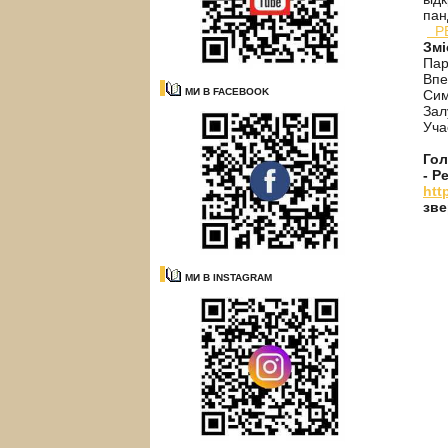
пан
РБ
Змі
Пар
Впе
МИ В FACEBOOK
Сим
Зал
Уча
Гол
- Р
htt
зве
МИ В INSTAGRAM