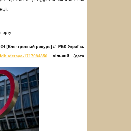
ції.
спорту
024 [Електронний ресурс] // РБК-Україна.
-vidbudetsya-1717084850
,
вільний (дата