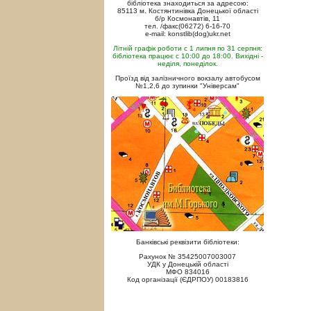
бібліотека знаходиться за адресою:
85113 м. Костянтинівка Донецької області
б/р Космонавтів, 11
тел. /факс(06272) 6-16-70
e-mail: konstlib(dog)ukr.net
Літній графік роботи с 1 липня по 31 серпня:
бібліотека працює с 10:00 до 18:00. Вихідні -
неділя, понеділок.
Проїзд від залізничного вокзалу автобусом
№1,2,6 до зупинки "Універсам"
Банківські реквізити бібліотеки:
Рахунок № 35425007003007
УДК у Донецькій області
МФО 834016
Код організації (ЄДРПОУ) 00183816