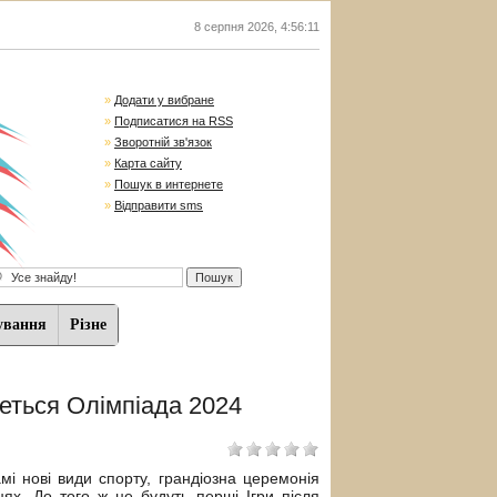
8 серпня 2026
,
4:56:12
»
Додати у вибране
»
Подписатися на RSS
»
Зворотній зв'язок
»
Карта сайту
»
Пошук в интернете
»
Відправити sms
ування
Різне
удеться Олімпіада 2024
мі нові види спорту, грандіозна церемонія
цях. До того ж це будуть перші Ігри після