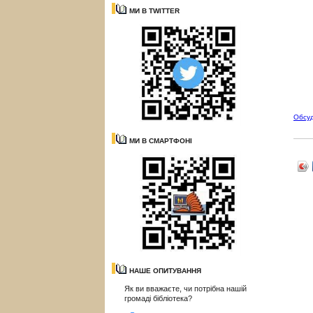
МИ В TWITTER
Обсу
МИ В СМАРТФОНІ
НАШЕ ОПИТУВАННЯ
Як ви вважаєте, чи потрібна нашій
громаді бібліотека?