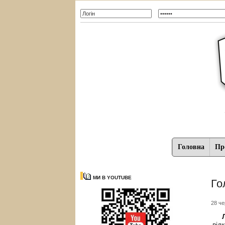
Головна
Про
МИ В YOUTUBE
Го
28 че
від