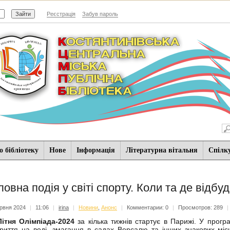
Реєстрація
Забув пароль
 бібліотеку
Нове
Iнформацiя
Літературна вітальня
Спiлк
ловна подія у світі спорту. Коли та де відб
рвня 2024
|
11:06
|
irina
|
Новини
,
Анонс
|
Комментарии: 0
|
Просмотров: 289
|
Літня Олімпіада-2024
за кілька тижнів стартує в Парижі. У програ
криття на воді, змагання в садах Версалю та інших знакових міс