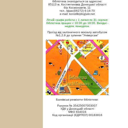
бібліотека знаходиться за адресою:
85113 м. Костянтинівка Донецької області
б/р Космонавтів, 11
тел. /факс(06272) 6-16-70
e-mail: konstlib(dog)ukr.net
Літній графік роботи с 1 липня по 31 серпня:
бібліотека працює с 10:00 до 18:00. Вихідні -
неділя, понеділок.
Проїзд від залізничного вокзалу автобусом
№1,2,6 до зупинки "Універсам"
Банківські реквізити бібліотеки:
Рахунок № 35425007003007
УДК у Донецькій області
МФО 834016
Код організації (ЄДРПОУ) 00183816