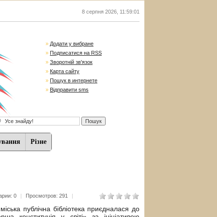
8 серпня 2026
,
11:59:02
»
Додати у вибране
»
Подписатися на RSS
»
Зворотній зв'язок
»
Карта сайту
»
Пошук в интернете
»
Відправити sms
ування
Різне
рии: 0
|
Просмотров: 291
|
міська публічна бібліотека приєдналася до
ша конституція у світі» за ініціативою