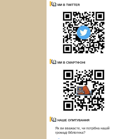
МИ В TWITTER
МИ В СМАРТФОНІ
НАШЕ ОПИТУВАННЯ
Як ви вважаєте, чи потрібна нашій
громаді бібліотека?