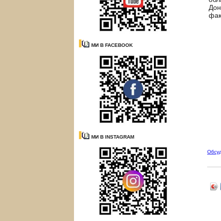
Дон
фак
МИ В FACEBOOK
МИ В INSTAGRAM
Обсу