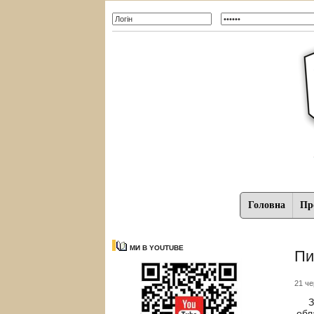
Головна
Про
МИ В YOUTUBE
Пи
21 че
З в
обл