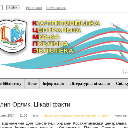
Реєстрація
Забув пароль
 бібліотеку
Нове
Iнформацiя
Літературна вітальня
Спiлк
лип Орлик. Цікаві факти
рвня 2024
|
11:06
|
irina
|
Національно-патріотичне виховання
,
Новини
|
Коммента
ідзначення Дня Конституції України Костянтинівська центральна 
асного історичного колажу «Конституція Пилипа Орлика – пер