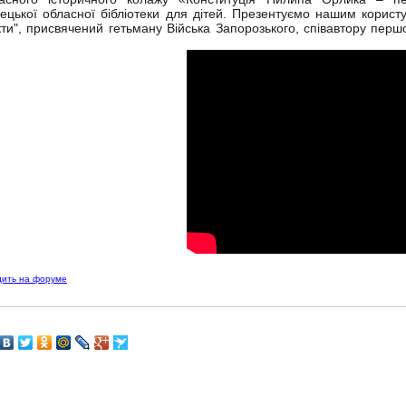
ецької обласної бібліотеки для дітей. Презентуємо нашим корист
ти", присвячений гетьману Війська Запорозького, співавтору першо
дить на форуме