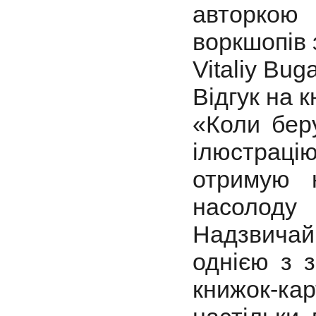
авторкою 
воркшопів з
Vitaliy Bug
Відгук на к
«Коли бер
ілюстраці
отримую н
насолоду
Надзвичай
однією з 
книжок-ка