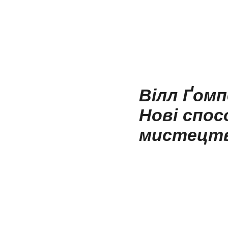
Вілл Ґомп
Нові спос
мистецт