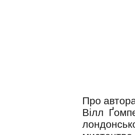
Про автора
Вілл Ґомп
лондонськ