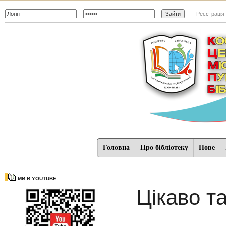
Реєстрація
Головна
Про бібліотеку
Нове
МИ В YOUTUBE
Цікаво т