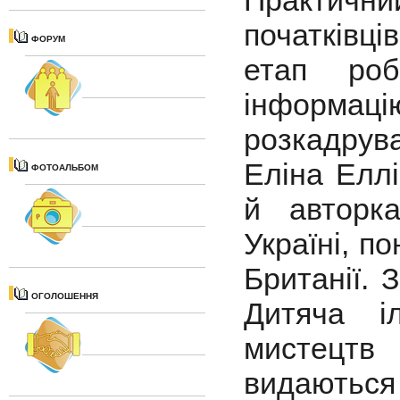
Практичн
початківці
ФОРУМ
етап роб
інформаці
розкадрува
Еліна Еллі
ФОТОАЛЬБОМ
й авторк
Україні, п
Британії. 
ОГОЛОШЕННЯ
Дитяча і
мистецтв (
видаютьс