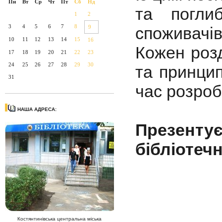
Пн
Вт
Ср
Чт
Пт
Сб
Нд
та погли
1
2
3
4
5
6
7
8
9
споживачі
10
11
12
13
14
15
16
Кожен розд
17
18
19
20
21
22
23
24
25
26
27
28
29
30
та принцип
31
час розроб
НАША АДРЕСА:
Презент
бібліотеч
Костянтинівська центральна міська