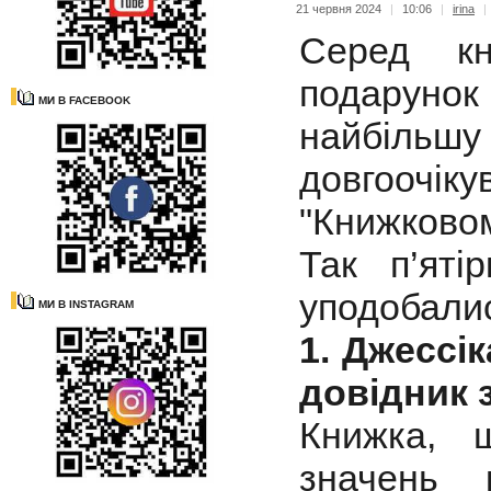
21 червня 2024
|
10:06
|
irina
|
Cеред кн
подаруно
МИ В FACEBOOK
найбільш
довгоочі
"Книжковом
Так п’яті
уподобалис
МИ В INSTAGRAM
1. Джессі
довідник з
Книжка, 
значень 