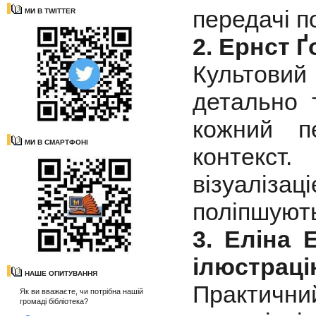
передачі п
МИ В TWITTER
2. Ернст 
Культовий
детально 
кожний п
МИ В СМАРТФОНІ
контекст
візуаліза
поліпшують
3. Еліна 
ілюстрац
НАШЕ ОПИТУВАННЯ
Практичн
Як ви вважаєте, чи потрібна нашій
громаді бібліотека?