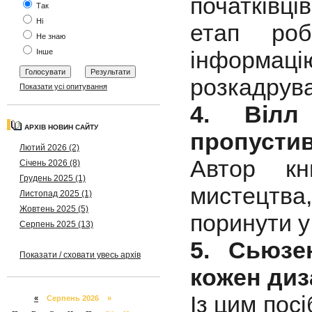
початківці
Так
Ні
етап роб
Не знаю
інформаці
Інше
розкадрува
Показати усі опитування
4. Вілл
АРХІВ НОВИН САЙТУ
пропусти
Лютий 2026 (2)
Автор кн
Січень 2026 (8)
Грудень 2025 (1)
мистецтв
Листопад 2025 (1)
Жовтень 2025 (5)
поринути у 
Серпень 2025 (13)
5. Сьюзе
Показати / сховати увесь архів
кожен диз
Із цим пос
«
Серпень 2026 »