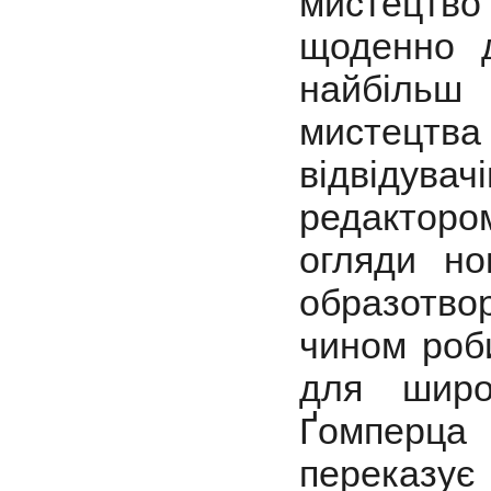
мистецтво
щоденно д
найбіль
мистецтва 
відвідув
редактор
огляди но
образотво
чином роб
для широ
Ґомперца
переказує 