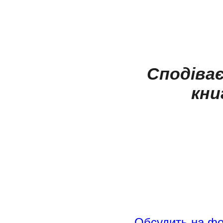
Сподіва
кни
Обсудить на ф