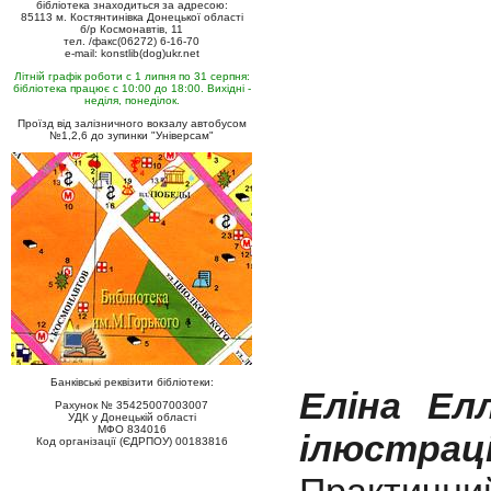
бібліотека знаходиться за адресою:
85113 м. Костянтинівка Донецької області
б/р Космонавтів, 11
тел. /факс(06272) 6-16-70
e-mail: konstlib(dog)ukr.net
Літній графік роботи с 1 липня по 31 серпня:
бібліотека працює с 10:00 до 18:00. Вихідні -
неділя, понеділок.
Проїзд від залізничного вокзалу автобусом
№1,2,6 до зупинки "Універсам"
Банківські реквізити бібліотеки:
Еліна Ел
Рахунок № 35425007003007
УДК у Донецькій області
МФО 834016
ілюстрац
Код організації (ЄДРПОУ) 00183816