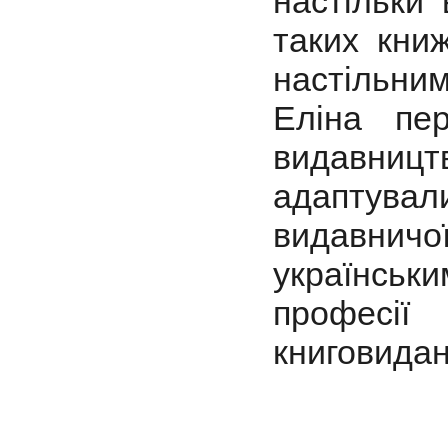
настільки
таких кни
настільним
Еліна пе
видавництв
адаптували
видавни
українськ
професії
книговида