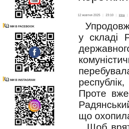
12 жовтня 2025
|
23:10
|
irina
|
Упродовж 
МИ В FACEBOOK
у складі 
державн
комуністич
перебува
республік,
МИ В INSTAGRAM
Проте вже
Радянськи
що охопила
Щоб вряту