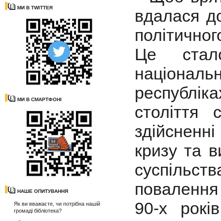
МИ В TWITTER
вдалася до
політичног
Це стал
націонал
республік
МИ В СМАРТФОНІ
століття 
здійсненн
кризу та в
суспільс
повалення
НАШЕ ОПИТУВАННЯ
90-х рокі
Як ви вважаєте, чи потрібна нашій
громаді бібліотека?