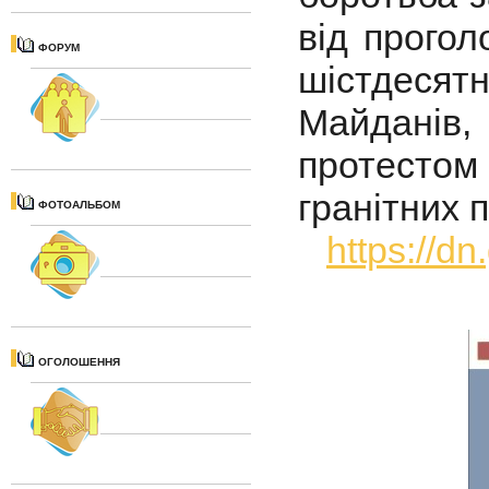
від прого
ФОРУМ
шістдесят
Майданів
протестом
гранітних 
ФОТОАЛЬБОМ
https://d
ОГОЛОШЕННЯ