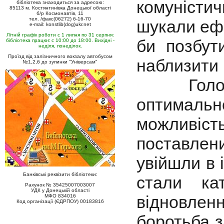
комуністи
бібліотека знаходиться за адресою:
85113 м. Костянтинівка Донецької області
б/р Космонавтів, 11
тел. /факс(06272) 6-16-70
шукали ефе
e-mail: konstlib(dog)ukr.net
Літній графік роботи с 1 липня по 31 серпня:
би позбути
бібліотека працює с 10:00 до 18:00. Вихідні -
неділя, понеділок.
Проїзд від залізничного вокзалу автобусом
наблизити 
№1,2,6 до зупинки "Універсам"
Голодув
оптималь
можливість
поставлен
увійшли в 
Банківські реквізити бібліотеки:
стали ка
Рахунок № 35425007003007
УДК у Донецькій області
відновле
МФО 834016
Код організації (ЄДРПОУ) 00183816
боротьба з