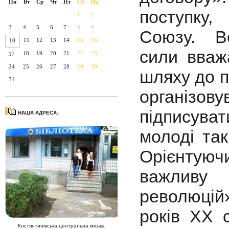
Пн
Вт
Ср
Чт
Пт
Сб
Нд
поступку
1
2
3
4
5
6
7
8
9
Союзу. Во
11
12
13
14
15
16
10
сили вваж
18
19
20
21
22
23
17
24
25
26
27
28
29
30
шляху до п
31
організову
підписуват
НАША АДРЕСА:
молоді так
Орієнтуючи
важливу
революцій
років ХХ 
Костянтинівська центральна міська