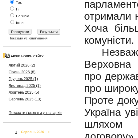
парламент
Так
Ні
отримали 
Не знаю
Інше
Хоча біль
комуністи.
Показати усі опитування
Незважаю
АРХІВ НОВИН САЙТУ
Верховна
Лютий 2026 (2)
Січень 2026 (8)
про держав
Грудень 2025 (1)
про широку
Листопад 2025 (1)
Жовтень 2025 (5)
Проте док
Серпень 2025 (13)
Україна ув
Показати / сховати увесь архів
шляхом 
«
Серпень 2026 »
договору