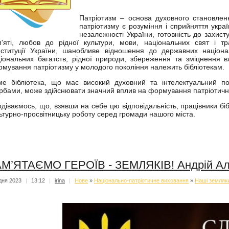
Патріотизм – основа духовного становле
патріотизму є розуміння і сприйняття украї
незалежності України, готовність до захист
'яті, любов до рідної культури, мови, національних свят і тр
ституції України, шанобливе відношення до державних націон
іональних багатств, рідної природи, збереження та зміцнення в
мування патріотизму у молодого покоління належить бібліотекам.
е бібліотека, що має високий духовний та інтелектуальний по
рбами, може здійснювати значний вплив на формування патріотичног
діваємось, що, взявши на себе цю відповідальність, працівники біб
ьтурно-просвітницьку роботу серед громади нашого міста.
М’ЯТАЄМО ГЕРОЇВ - ЗЕМЛЯКІВ! Андрій Ал
дня 2023
|
13:12
|
irina
|
Нове
»
Національно-патріотичне виховання
»
Наші земляки