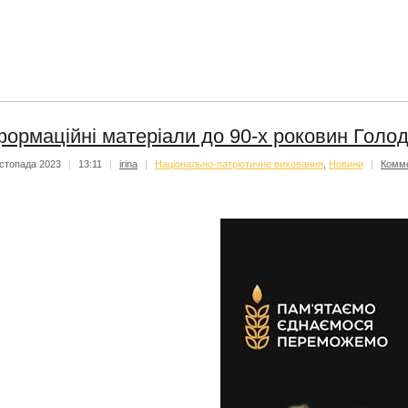
формаційні матеріали до 90-х роковин Голо
стопада 2023
|
13:11
|
irina
|
Національно-патріотичне виховання
,
Новини
|
Комм