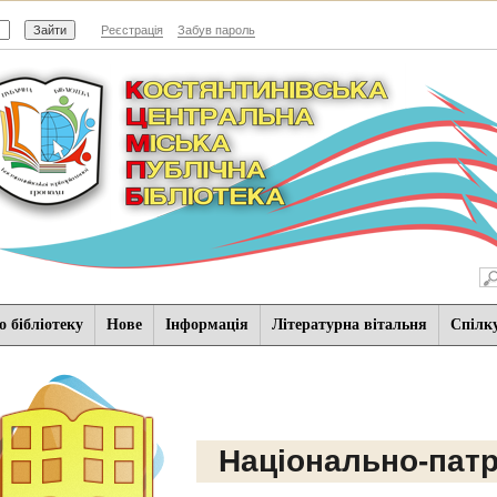
Реєстрація
Забув пароль
 бібліотеку
Нове
Iнформацiя
Літературна вітальня
Спiлк
Національно-патр