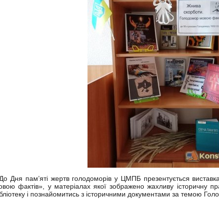
о Дня пам’яті жертв голодоморів у ЦМПБ презентується виставк
овою фактів», у матеріалах якої зображено жахливу історичну пра
ібліотеку і познайомитись з історичними документами за темою Голо