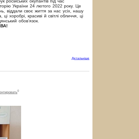
рук російських окупантів під час
иторію України 24 лютого 2022 року.
Це
ь, віддали своє життя за нас усіх, нашу
 ці хоробрі, красиві й світлі обличчя, ці
дянський обов’язок.
ВА!
Детальнiше
0
ентировать