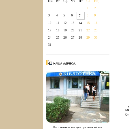
Пн
Вт
Ср
Чт
Пт
Сб
Нд
1
2
3
4
5
6
8
9
7
10
11
12
13
15
16
14
17
18
19
20
21
22
23
24
25
26
27
28
29
30
31
НАША АДРЕСА:
Д
м
б
Костянтинівська центральна міська