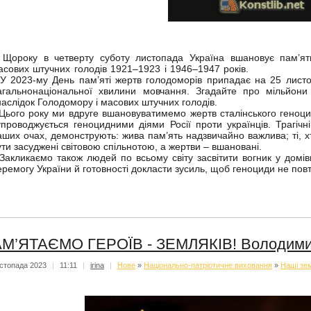
ороку в четверту суботу листопада Україна вшановує пам’ять
асових штучних голодів 1921–1923 і 1946–1947 років.
 2023-му День пам’яті жертв голодоморів припадає на 25 листоп
агальнонаціональної хвилини мовчання. Згадайте про мільйони 
наслідок Голодомору і масових штучних голодів.
ього року ми вдруге вшановуватимемо жертв сталінського геноци
упроводжується геноцидними діями Росії проти українців. Трагічні
аших очах, демонструють: жива пам’ять надзвичайно важлива; ті, 
ути засуджені світовою спільнотою, а жертви – вшановані.
акликаємо також людей по всьому світу засвітити вогник у домівц
еремогу України й готовності докласти зусиль, щоб геноциди не по
М’ЯТАЄМО ГЕРОЇВ - ЗЕМЛЯКІВ! Володими
стопада 2023
|
11:11
|
irina
|
Нове
»
Національно-патріотичне виховання
»
Наші зем