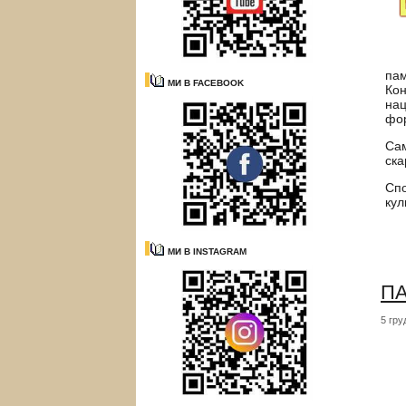
пам
МИ В FACEBOOK
Кон
нац
фор
Сам
ска
Спо
кул
МИ В INSTAGRAM
ПА
5 гру