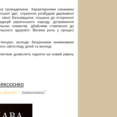
ння громадянина. Характерними ознаками
нської ідеї, сприяння розбудові державної
у своєї Батьківщини, пошана до історичної
адицій українського народу, дотримання
альних символів, дбайливе ставлення до
ласного здоров'я. Велика роль у процесі
тенціал, володіє безцінними книжковими
о світогляду дітей та молоді.
ліотеки дозволять підняти на новий рівень
ексєєнко
0
 - воїни АТО
|
Комментировать