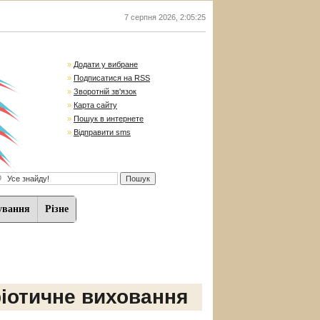
7 серпня 2026
,
2:05:26
»
Додати у вибране
»
Подписатися на RSS
»
Зворотній зв'язок
»
Карта сайту
»
Пошук в интернете
»
Відправити sms
ування
Різне
іотичне виховання