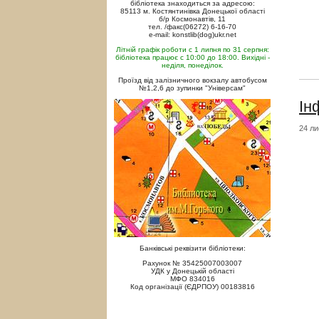
бібліотека знаходиться за адресою:
85113 м. Костянтинівка Донецької області
б/р Космонавтів, 11
тел. /факс(06272) 6-16-70
e-mail: konstlib(dog)ukr.net
Літній графік роботи с 1 липня по 31 серпня:
бібліотека працює с 10:00 до 18:00. Вихідні -
неділя, понеділок.
Проїзд від залізничного вокзалу автобусом
№1,2,6 до зупинки "Універсам"
Ін
24 ли
Банківські реквізити бібліотеки:
Рахунок № 35425007003007
УДК у Донецькій області
МФО 834016
Код організації (ЄДРПОУ) 00183816