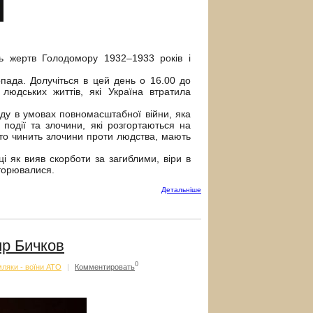
 жертв Голодомору 1932–1933 років і
ада. Долучіться в цей день о 16.00 до
людських життів, які Україна втратила
ду в умовах повномасштабної війни, яка
 події та злочини, які розгортаються на
хто чинить злочини проти людства, мають
і як вияв скорботи за загиблими, віри в
вторювалися.
Детальнiше
р Бичков
0
ляки - воїни АТО
|
Комментировать