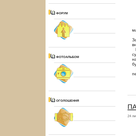
ФОРУМ
Щ
м
У
З
в
Ц
с
ФОТОАЛЬБОМ
н
б
З
п
ОГОЛОШЕННЯ
ПА
24 ли