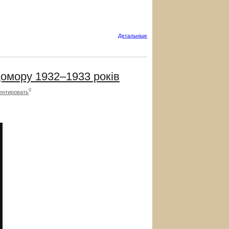
Детальнiше
домору 1932–1933 років
0
ентировать