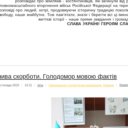
розповідає про земляків - костянтинівців, які загинули від 
повномасштабного вторгнення військ Російської Федерації на тер
озповіді про людей, котрі, продовжуючи історичну традицію поколін
вободу, наше майбутнє. Тож пам’ятати, знати і берегти всі ці імена,
життєві історії - наше пряме завдання і грома
СЛАВА УКРАЇНІ! ГЕРОЯМ СЛА
ива скорботи. Голодомор мовою фактів
стопада 2023
|
14:11
|
irina
|
Національно-патріотичне виховання
,
Новини
|
Комм