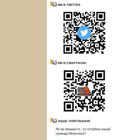
МИ В TWITTER
МИ В СМАРТФОНІ
НАШЕ ОПИТУВАННЯ
Як ви вважаєте, чи потрібна нашій
громаді бібліотека?