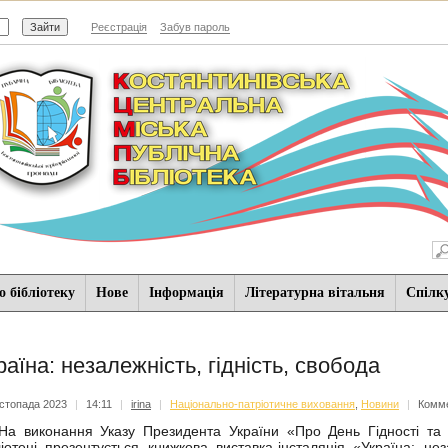
Реєстрація
Забув пароль
 бібліотеку
Нове
Iнформацiя
Літературна вітальня
Спiлк
раїна: незалежність, гідність, свобода
стопада 2023
|
14:11
|
irina
|
Національно-патріотичне виховання
,
Новини
|
Комме
виконання Указу Президента України «Про День Гідності та Св
ліотеці презентується книжкова виставка-інсталяція «Україна: нез