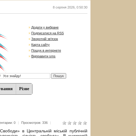
8 серпня 2026
,
0:50:31
»
Додати у вибране
»
Подписатися на RSS
»
Зворотній зв'язок
»
Карта сайту
»
Пошук в интернете
»
Відправити sms
ування
Різне
нтарии: 0
|
Просмотров: 336
|
ободи» в Центральній міській публічній
алежність, гідність, свобода». В книжковій