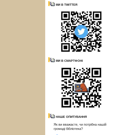
МИ В TWITTER
МИ В СМАРТФОНІ
НАШЕ ОПИТУВАННЯ
Як ви вважаєте, чи потрібна нашій
громаді бібліотека?