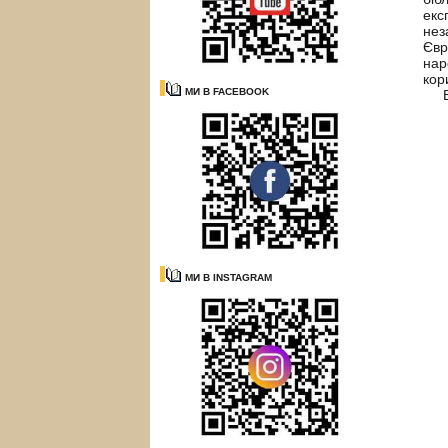
екс
нез
Євр
нар
кор
МИ В FACEBOOK
Вис
МИ В INSTAGRAM