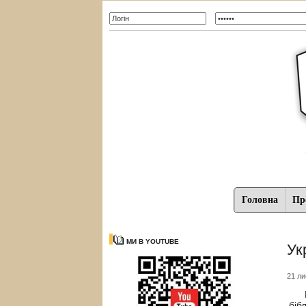
Головна
Про
МИ В YOUTUBE
Ук
21 ли
На 
біб