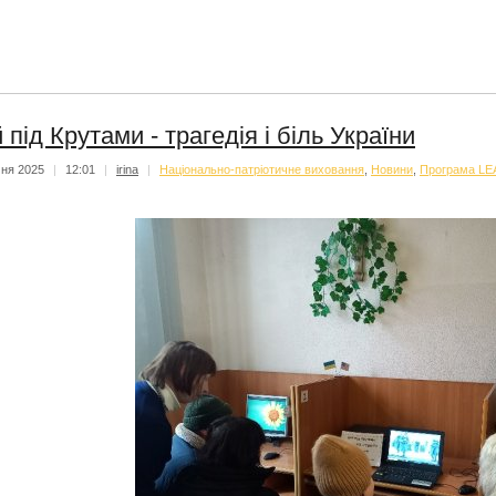
й під Крутами - трагедія і біль України
чня 2025
|
12:01
|
irina
|
Національно-патріотичне виховання
,
Новини
,
Програма LE