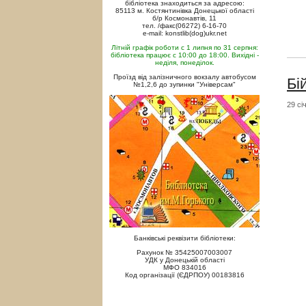
бібліотека знаходиться за адресою:
85113 м. Костянтинівка Донецької області
б/р Космонавтів, 11
тел. /факс(06272) 6-16-70
e-mail: konstlib(dog)ukr.net
Літній графік роботи с 1 липня по 31 серпня:
бібліотека працює с 10:00 до 18:00. Вихідні -
неділя, понеділок.
Проїзд від залізничного вокзалу автобусом
Бі
№1,2,6 до зупинки "Універсам"
29 сі
Банківські реквізити бібліотеки:
Рахунок № 35425007003007
УДК у Донецькій області
МФО 834016
Код організації (ЄДРПОУ) 00183816