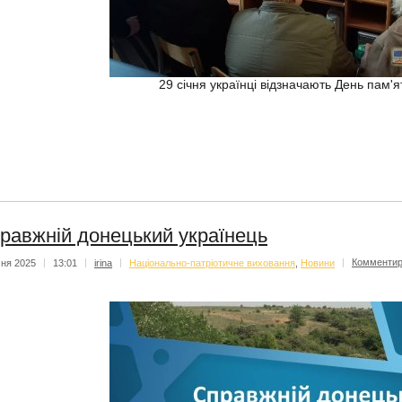
29 січня українці відзначають День пам'ят
равжній донецький українець
чня 2025
|
13:01
|
irina
|
Національно-патріотичне виховання
,
Новини
|
Комментир