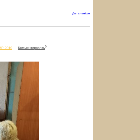
Детальнiше
0
AP-2010
|
Комментировать