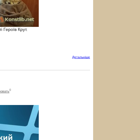
і Героїв Крут.
Детальнiше
0
овать