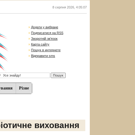
8 серпня 2026
,
4:05:08
»
Додати у вибране
»
Подписатися на RSS
»
Зворотній зв'язок
»
Карта сайту
»
Пошук в интернете
»
Відправити sms
ування
Різне
іотичне виховання