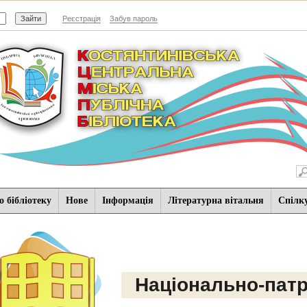
Реєстрація
Забув пароль
 бібліотеку
Нове
Iнформацiя
Літературна вітальня
Спiлк
Національно-патр