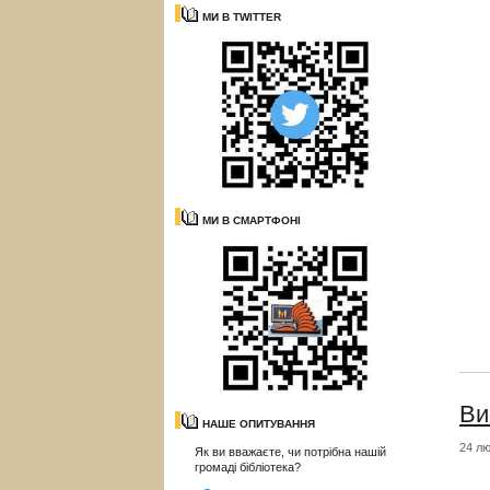
МИ В TWITTER
МИ В СМАРТФОНІ
Ви
НАШЕ ОПИТУВАННЯ
24 лю
Як ви вважаєте, чи потрібна нашій
громаді бібліотека?