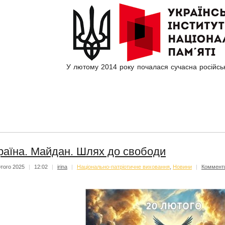
У лютому 2014 року почалася сучасна російськ
раїна. Майдан. Шлях до свободи
того 2025
|
12:02
|
irina
|
Національно-патріотичне виховання
,
Новини
|
Коммент