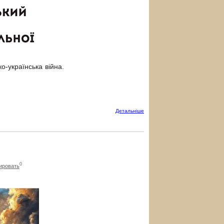
о-українська війна.
Детальнiше
0
ировать