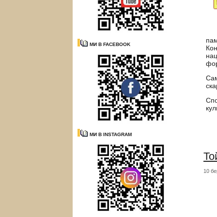
пам
МИ В FACEBOOK
Кон
нац
фор
Сам
ска
Спо
кул
МИ В INSTAGRAM
То
10 бе