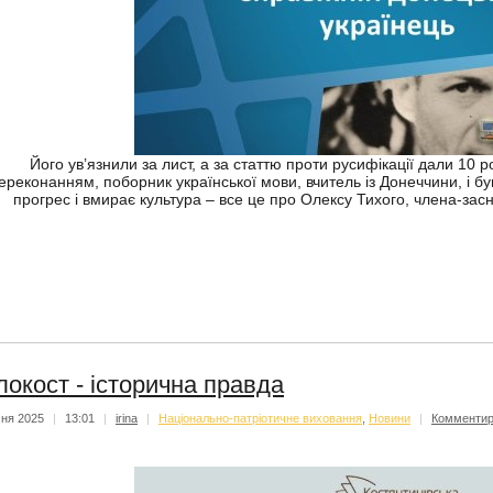
Його ув’язнили за лист, а за статтю проти русифікації дали 10 ро
ереконанням, поборник української мови, вчитель із Донеччини, і б
прогрес і вмирає культура – все це про Олексу Тихого, члена-засн
локост - історична правда
чня 2025
|
13:01
|
irina
|
Національно-патріотичне виховання
,
Новини
|
Комментир