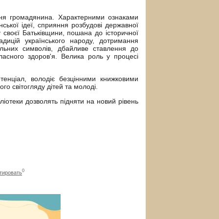
ння громадянина. Характерними ознаками
нської ідеї, сприяння розбудові державної
у своєї Батьківщини, пошана до історичної
адицій українського народу, дотримання
альних символів, дбайливе ставлення до
ласного здоров'я. Велика роль у процесі
тенціал, володіє безцінними книжковими
о світогляду дітей та молоді.
ліотеки дозволять підняти на новий рівень
0
тировать