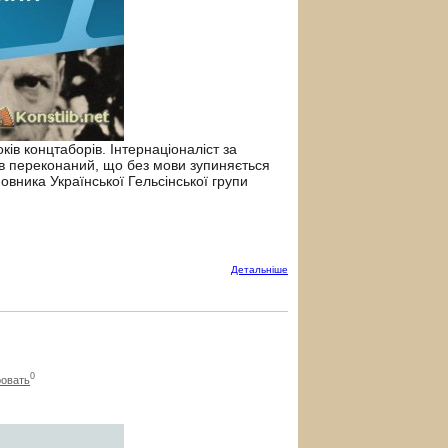
ків концтаборів. Інтернаціоналіст за
ув переконаний, що без мови зупиняється
овника Української Гельсінської групи
Детальнiше
0
овать