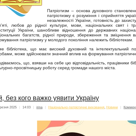
Патріотизм – основа духовного становле
патріотизму є розуміння і сприйняття украї
незалежності України, готовність до захист
'яті, любов до рідної культури, мови, національних свят і тр
ституції України, шанобливе відношення до державних націон
іональних багатств, рідної природи, збереження та зміцнення в
мування патріотизму у молодого покоління належить бібліотекам.
е бібліотека, що має високий духовний та інтелектуальний по
рбами, може здійснювати значний вплив на формування патріотичног
діваємось, що, взявши на себе цю відповідальність, працівники біб
ьтурно-просвітницьку роботу серед громади нашого міста.
й, без кого важко уявити Україну
резня 2025
|
14:03
|
irina
|
Національно-патріотичне виховання
,
Новини
|
Коммен