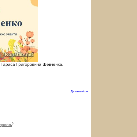
 Тараса Григоровича Шевченка.
Детальнiше
0
ировать